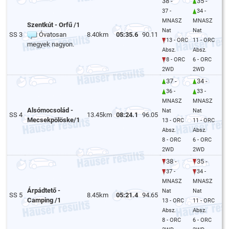
38 -
35 -
37 -
34 -
MNASZ
MNASZ
Szentkút - Orfű /1
Nat
Nat
SS 3
Óvatosan
8.40km
05:35.6
90.11
13 - ORC
11 - ORC
megyek nagyon.
Absz.
Absz.
8 - ORC
6 - ORC
2WD
2WD
37 -
34 -
36 -
33 -
MNASZ
MNASZ
Alsómocsolád -
Nat
Nat
SS 4
13.45km
08:24.1
96.05
Mecsekpölöske/1
13 - ORC
11 - ORC
Absz.
Absz.
8 - ORC
6 - ORC
2WD
2WD
38 -
35 -
37 -
34 -
MNASZ
MNASZ
Árpádtető -
Nat
Nat
SS 5
8.45km
05:21.4
94.65
Camping /1
13 - ORC
11 - ORC
Absz.
Absz.
8 - ORC
6 - ORC