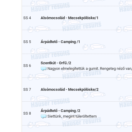
SS 4
Alsómocsolád - Mecsekpölöske/1
SS 5
Árpádtető - Camping /1
Szentkút - Orfű /2
SS 6
Nagyon elmelegítettük a gumit. Rengeteg néző van
SS 7
Alsómocsolád - Mecsekpölöske/2
Árpádtető - Camping /2
SS 8
Siettünk, megint túleröltettem