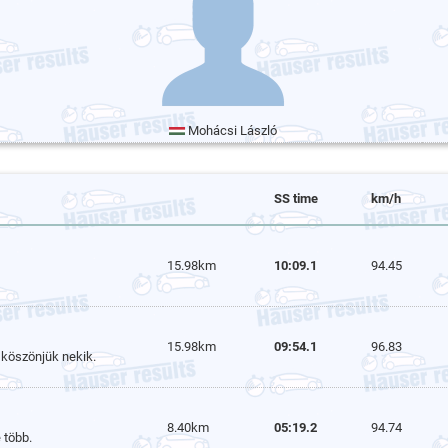
Mohácsi László
SS time
km/h
15.98km
10:09.1
94.45
15.98km
09:54.1
96.83
köszönjük nekik.
8.40km
05:19.2
94.74
 több.