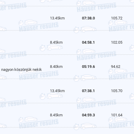
13.45km
07:38.0
105.72
8.45km
04:58.1
102.05
8.40km
05:19.6
94.62
, nagyon köszönjük nekik
13.45km
07:38.1
105.70
8.45km
04:59.3
101.64