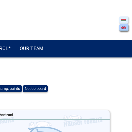
ROL*
OUR TEAM
amp. points
Notice board
/entrant