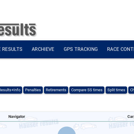
E RESULTS
ARCHIEVE
GPS TRACKING
RACE CONT
Results+Info
Penalties
Retirements
Compare SS times
Split times
Ch
Navigator
Car