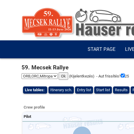
START PAGE
LIV
59. Mecsek Rallye
(
Kijelentkezés
) - Aut frissítés?
25
Live tables:
Itinerary sch.
Entry list
Start list
Results
Crew profile
Pilot