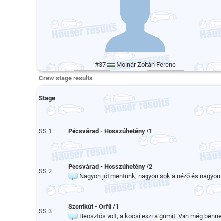
#37
Molnár Zoltán Ferenc
Crew stage results
Stage
SS 1
Pécsvárad - Hosszúhetény /1
Pécsvárad - Hosszúhetény /2
SS 2
Nagyon jót mentünk, nagyon sok a néző és nagyon 
Szentkút - Orfű /1
SS 3
Beosztós volt, a kocsi eszi a gumit. Van még benne