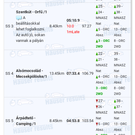
25 -
39 -
Szentkút - Orfű /1
24 -
38 -
A
MNASZ
MNASZ
05:10.9
beállításokkal
Nat
Nat
SS 3
8.40km
10.0
97.27
lehet foglalkozni.
5 - ORC
13 - ORC
1mLate
Az autó jó, sokan
Absz.
Absz.
vannak a pályán
3 - ORC
8 - ORC
2WD
2WD
22 -
39 -
21 -
38 -
MNASZ
MNASZ
Alsómocsolád -
Nat
Nat
SS 4
13.45km
07:33.4
106.79
Mecsekpölöske/1
4 - ORC
13 - ORC
Absz.
Absz.
3 - ORC
8 - ORC
2WD
2WD
27 -
38 -
26 -
37 -
MNASZ
MNASZ
Árpádtető -
Nat
Nat
SS 5
8.45km
04:53.8
103.54
Camping /1
5 - ORC
13 - ORC
Absz.
Absz.