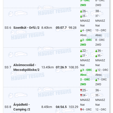
3 - ORC
8 - ORC
2WD
2WD
26 -
38 -
25 -
37 -
MNASZ
MNASZ
Nat
Nat
SS 6
Szentkút - Orfű /2
8.40km
05:07.7
98.28
4 - ORC
13 - ORC
Absz.
Absz.
2 - ORC
8 - ORC
2WD
2WD
22 -
36 -
21 -
35 -
MNASZ
MNASZ
Alsómocsolád -
Nat
Nat
SS 7
13.45km
07:26.9
108.35
Mecsekpölöske/2
3 - ORC
12 - ORC
Absz.
Absz.
2 - ORC
7 - ORC
2WD
2WD
25 -
36 -
24 -
35 -
MNASZ
MNASZ
Árpádtető -
Nat
Nat
SS 8
8.45km
04:54.5
103.29
Camping /2
4 - ORC
12 - ORC