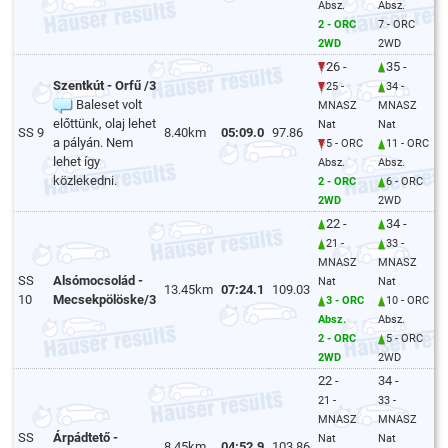
Absz.
Absz.
2 - ORC
7 - ORC
2WD
2WD
26 -
35 -
Szentkút - Orfű /3
25 -
34 -
Baleset volt
MNASZ
MNASZ
előttünk, olaj lehet
Nat
Nat
SS 9
8.40km
05:09.0
97.86
a pályán. Nem
5 - ORC
11 - ORC
lehet így
Absz.
Absz.
közlekedni.
2 - ORC
6 - ORC
2WD
2WD
22 -
34 -
21 -
33 -
MNASZ
MNASZ
SS
Alsómocsolád -
Nat
Nat
13.45km
07:24.1
109.03
10
Mecsekpölöske/3
3 - ORC
10 - ORC
Absz.
Absz.
2 - ORC
5 - ORC
2WD
2WD
22 -
34 -
21 -
33 -
MNASZ
MNASZ
SS
Árpádtető -
Nat
Nat
8.45km
04:52.9
103.86