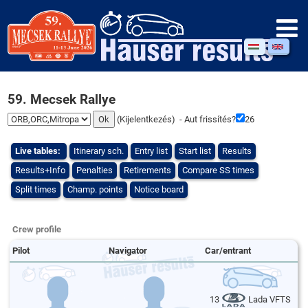
59. Mecsek Rallye
(
Kijelentkezés
) - Aut frissítés?
25
Live tables:
Itinerary sch.
Entry list
Start list
Results
Results+Info
Penalties
Retirements
Compare SS times
Split times
Champ. points
Notice board
Crew profile
Pilot
Navigator
Car/entrant
13
Lada VFTS