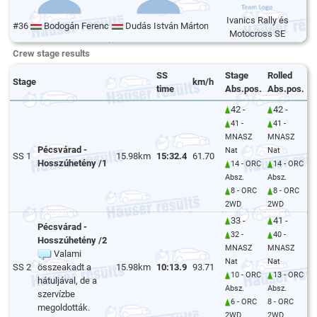
Ivanics Rally és
#36
Bodogán Ferenc
Dudás István Márton
Motocross SE
Crew stage results
SS
Stage
Rolled
Stage
km/h
time
Abs.pos.
Abs.pos.
42 -
42 -
41 -
41 -
MNASZ
MNASZ
Pécsvárad -
Nat
Nat
SS 1
15.98km
15:32.4
61.70
Hosszúhetény /1
14 - ORC
14 - ORC
Absz.
Absz.
8 - ORC
8 - ORC
2WD
2WD
33 -
41 -
Pécsvárad -
32 -
40 -
Hosszúhetény /2
MNASZ
MNASZ
Valami
Nat
Nat
SS 2
összeakadt a
15.98km
10:13.9
93.71
10 - ORC
13 - ORC
hátuljával, de a
Absz.
Absz.
szervízbe
6 - ORC
8 - ORC
megoldották.
2WD
2WD