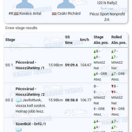
I20 N Rally2
#8
Kovács Antal
Csáki Richárd
Pécsi Sport Nonprofit
Zrt.
Crew stage results
SS
Stage
Rolled
Stage
km/h
time
Abs.pos.
Abs.pos.
8 -
7 -
8 -
7 -
Pécsvárad -
MNASZ
MNASZ
SS 1
15.98km
09:09.6
104.67
Hosszúhetény /1
Nat
Nat
8 - ORB
7 - ORB
Absz.
Absz.
8 -
8 -
Pécsvárad -
8 -
8 -
Hosszúhetény /2
MNASZ
MNASZ
SS 2
Javítottunk,
15.98km
08:58.8
106.77
Nat
Nat
vissza kell szokni.
8 - ORB
8 - ORB
Holnap jobb lesz.
Absz.
Absz.
4 -
7 -
Szentkút - Orfű /1
4 -
7 -