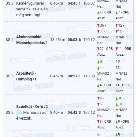
MNASZ
MNASZ
SS 3
Keménygumival
8.40km
04:45.1
106.07
Nat
Nat
vagyunk, az elején
4 - ORB
7 - ORB
még nem fogtt
Absz.
Absz.
36 -
12 -
35 -
12 -
Alsómocsolád -
MNASZ
MNASZ
SS 4
13.45km
08:03.6
100.12
Mecsekpölöske/1
Nat
Nat
20 - ORB
11 - ORB
Absz.
Absz.
4 -
12 -
4 -
12 -
Árpádtető -
MNASZ
MNASZ
SS 5
8.45km
04:27.1
113.89
Camping /1
Nat
Nat
4 - ORB
11 - ORB
Absz.
Absz.
6 -
10 -
6 -
10 -
Szentkút - Orfű /2
MNASZ
MNASZ
SS 6
Ma már csak
8.40km
04:42.3
107.12
Nat
Nat
élvezzük.
6 - ORB
9 - ORB
Absz.
Absz.
6 -
9 -