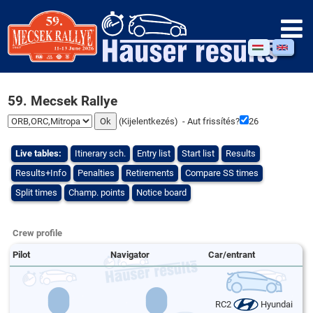
59. Mecsek Rallye
(
Kijelentkezés
) - Aut frissítés?
26
Live tables:
Itinerary sch.
Entry list
Start list
Results
Results+Info
Penalties
Retirements
Compare SS times
Split times
Champ. points
Notice board
Crew profile
Pilot
Navigator
Car/entrant
RC2
Hyundai