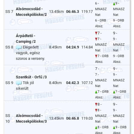
6 -
9 -
Alsómocsolád -
MNASZ
MNASZ
SS 7
13.45km
06:46.3
119.17
Mecsekpölöske/2
Nat
Nat
6 - ORB
9 - ORB
Absz.
Absz.
7 -
9 -
Árpádtető -
7 -
9 -
Camping /2
MNASZ
MNASZ
SS 8
Elégedett
8.45km
04:24.9
114.84
Nat
Nat
vagyok, egész
7 - ORB
9 - ORB
szoros a verseny.
Absz.
Absz.
7 -
9 -
7 -
9 -
Szentkút - Orfű /3
MNASZ
MNASZ
SS 9
Tök jól
8.40km
04:42.3
107.12
Nat
Nat
sikerült
7 - ORB
? - ORB
Absz.
Absz.
8 -
9 -
8 -
9 -
SS
Alsómocsolád -
MNASZ
MNASZ
13.45km
06:46.8
119.03
10
Mecsekpölöske/3
Nat
Nat
8 - ORB
9 - ORB
Absz.
Absz.