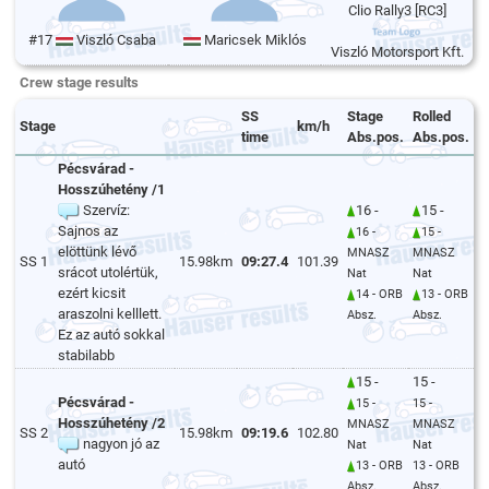
Clio Rally3 [RC3]
#17
Viszló Csaba
Maricsek Miklós
Viszló Motorsport Kft.
Crew stage results
SS
Stage
Rolled
Stage
km/h
time
Abs.pos.
Abs.pos.
Pécsvárad -
Hosszúhetény /1
Szervíz:
16 -
15 -
Sajnos az
16 -
15 -
elöttünk lévő
MNASZ
MNASZ
SS 1
15.98km
09:27.4
101.39
srácot utolértük,
Nat
Nat
ezért kicsit
14 - ORB
13 - ORB
araszolni kelllett.
Absz.
Absz.
Ez az autó sokkal
stabilabb
15 -
15 -
Pécsvárad -
15 -
15 -
Hosszúhetény /2
MNASZ
MNASZ
SS 2
15.98km
09:19.6
102.80
nagyon jó az
Nat
Nat
autó
13 - ORB
13 - ORB
Absz.
Absz.