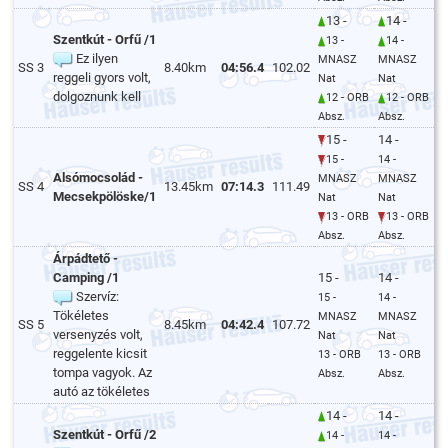
13 -
14 -
Szentkút - Orfű /1
13 -
14 -
Ez ilyen
MNASZ
MNASZ
SS 3
8.40km
04:56.4
102.02
reggeli gyors volt,
Nat
Nat
dolgoznunk kell
12 - ORB
12 - ORB
Absz.
Absz.
15 -
14 -
15 -
14 -
Alsómocsolád -
MNASZ
MNASZ
SS 4
13.45km
07:14.3
111.49
Mecsekpölöske/1
Nat
Nat
13 - ORB
13 - ORB
Absz.
Absz.
Árpádtető -
Camping /1
15 -
14 -
Szervíz:
15 -
14 -
Tökéletes
MNASZ
MNASZ
SS 5
8.45km
04:42.4
107.72
versenyzés volt,
Nat
Nat
reggelente kicsit
13 - ORB
13 - ORB
tompa vagyok. Az
Absz.
Absz.
autó az tökéletes
14 -
14 -
Szentkút - Orfű /2
14 -
14 -