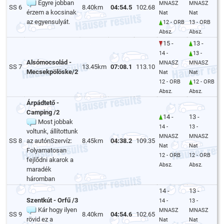
Egyre jobban
MNASZ
MNASZ
SS 6
8.40km
04:54.5
102.68
érzem a kocsinak
Nat
Nat
az egyensulyát.
12 - ORB
13 - ORB
Absz.
Absz.
15 -
13 -
14 -
13 -
Alsómocsolád -
MNASZ
MNASZ
SS 7
13.45km
07:08.1
113.10
Mecsekpölöske/2
Nat
Nat
12 - ORB
12 - ORB
Absz.
Absz.
Árpádtető -
Camping /2
14 -
13 -
Most jobbak
14 -
13 -
voltunk, állítottunk
MNASZ
MNASZ
SS 8
az autónSzervíz:
8.45km
04:38.2
109.35
Nat
Nat
Folyamatosan
12 - ORB
12 - ORB
fejlődni akarok a
Absz.
Absz.
maradék
háromban
14 -
13 -
Szentkút - Orfű /3
14 -
13 -
Kár hogy ilyen
MNASZ
MNASZ
SS 9
8.40km
04:54.6
102.65
rövid ez a
Nat
Nat