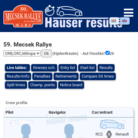
59. Mecsek Rallye
(
Kijelentkezés
) - Aut frissítés?
25
Live tables:
Itinerary sch.
Entry list
Start list
Results
Results+Info
Penalties
Retirements
Compare SS times
Split times
Champ. points
Notice board
Crew profile
Pilot
Navigator
Car/entrant
RC2
Renault