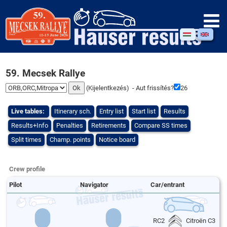
59. Mecsek Rallye
(
Kijelentkezés
) - Aut frissítés?
25
Live tables:
Itinerary sch.
Entry list
Start list
Results
Results+Info
Penalties
Retirements
Compare SS times
Split times
Champ. points
Notice board
Crew profile
Pilot
Navigator
Car/entrant
RC2
Citroën C3