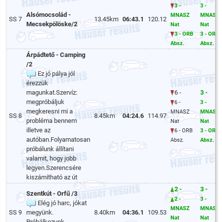
3 -
3 -
Alsómocsolád -
MNASZ
MNASZ
SS 7
13.45km
06:43.1
120.12
Mecsekpölöske/2
Nat
Nat
3 - ORB
3 - ORB
Absz.
Absz.
Árpádtető - Camping
/2
Ez jó pálya jól
érezzük
magunkat.Szervíz:
6 -
3 -
megpróbáljuk
6 -
3 -
megkeresni mi a
MNASZ
MNASZ
SS 8
8.45km
04:24.6
114.97
probléma bennem
Nat
Nat
illetve az
6 - ORB
3 - ORB
autóban.Folyamatosan
Absz.
Absz.
próbálunk állítani
valamit, hogy jobb
legyen.Szerencsére
kiszámítható az út
2 -
3 -
Szentkút - Orfű /3
2 -
3 -
Elég jó harc, jókat
MNASZ
MNASZ
SS 9
megyünk.
8.40km
04:36.1
109.53
Nat
Nat
Próbálkozunk