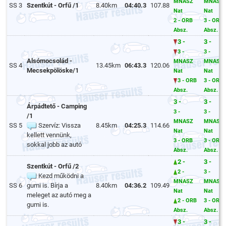
MNASZ
MNASZ
SS 3
Szentkút - Orfű /1
8.40km
04:40.3
107.88
Nat
Nat
2 - ORB
3 - ORB
Absz.
Absz.
3 -
3 -
3 -
3 -
Alsómocsolád -
MNASZ
MNASZ
SS 4
13.45km
06:43.3
120.06
Mecsekpölöske/1
Nat
Nat
3 - ORB
3 - ORB
Absz.
Absz.
3 -
3 -
Árpádtető - Camping
3 -
3 -
/1
MNASZ
MNASZ
SS 5
Szervíz: Vissza
8.45km
04:25.3
114.66
Nat
Nat
kellett vennünk,
3 - ORB
3 - ORB
sokkal jobb az autó
Absz.
Absz.
2 -
3 -
Szentkút - Orfű /2
2 -
3 -
Kezd működni a
MNASZ
MNASZ
SS 6
gumi is. Bírja a
8.40km
04:36.2
109.49
Nat
Nat
meleget az autó meg a
2 - ORB
3 - ORB
gumi is.
Absz.
Absz.
3 -
3 -