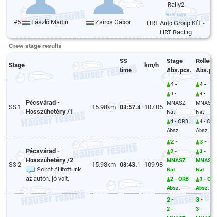
Rally2
#5
László Martin
Zsiros Gábor
HRT Auto Group Kft. -
HRT Racing
Crew stage results
SS
Stage
Rolled
Stage
km/h
time
Abs.pos.
Abs.po
4 -
4 -
4 -
4 -
Pécsvárad -
MNASZ
MNASZ
SS 1
15.98km
08:57.4
107.05
Hosszúhetény /1
Nat
Nat
4 - ORB
4 - OR
Absz.
Absz.
2 -
3 -
Pécsvárad -
2 -
3 -
Hosszúhetény /2
MNASZ
MNASZ
SS 2
15.98km
08:43.1
109.98
Sokat állítottunk
Nat
Nat
az autón, jó volt.
2 - ORB
3 - OR
Absz.
Absz.
2 -
3 -
2 -
3 -