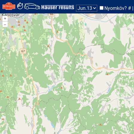
Nyomköv? #
|
+
–