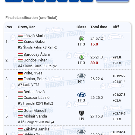
Final classification (unofficial)
Pos.
Crew/Car
Class
Total time
Diff.
László Martin
24:57.2
1.
Zsiros Gábor
15.0
H13
#2
Škoda Fabia RS Rally2
Bardóczy Ádám
25:21.0
+23.8
2.
Gondos Péter
30.0
H13
+23.8
#4
Škoda Fabia RS Rally2
Volte, Yves
+01:25.2
3.
Fabian, Peter
26:22.4
H11
+01:01.4
#7
Lada VFTS
Berta László
+01:27.8
4.
Császár László
26:25.0
H13
+02.6
#3
Hyundai I20N Rally2
Gutai Marcell
+02:19.6
5.
Molnár Vanda
27:16.8
H9
+51.8
#16
Peugeot 208 Rally4
Zákányi Janika
+03:32.4
6.
Vidécz Zsolt
28:29.6