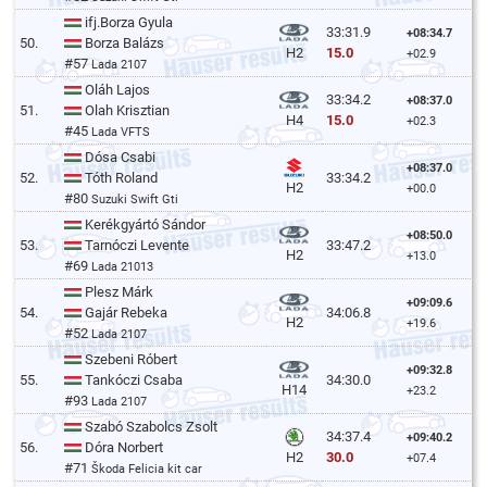
ifj.Borza Gyula
33:31.9
+08:34.7
50.
Borza Balázs
15.0
H2
+02.9
#57
Lada 2107
Oláh Lajos
33:34.2
+08:37.0
51.
Olah Krisztian
15.0
H4
+02.3
#45
Lada VFTS
Dósa Csabi
+08:37.0
52.
Tóth Roland
33:34.2
H2
+00.0
#80
Suzuki Swift Gti
Kerékgyártó Sándor
+08:50.0
53.
Tarnóczi Levente
33:47.2
H2
+13.0
#69
Lada 21013
Plesz Márk
+09:09.6
54.
Gajár Rebeka
34:06.8
H2
+19.6
#52
Lada 2107
Szebeni Róbert
+09:32.8
55.
Tankóczi Csaba
34:30.0
H14
+23.2
#93
Lada 2107
Szabó Szabolcs Zsolt
34:37.4
+09:40.2
56.
Dóra Norbert
30.0
H2
+07.4
#71
Škoda Felicia kit car