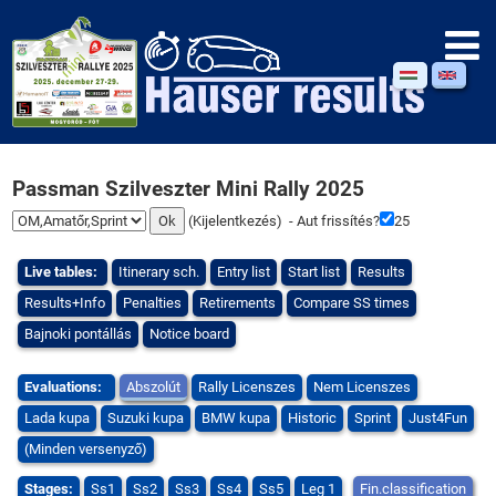
Passman Szilveszter Mini Rally 2025
(
Kijelentkezés
) - Aut frissítés?
25
Live tables:
Itinerary sch.
Entry list
Start list
Results
Results+Info
Penalties
Retirements
Compare SS times
Bajnoki pontállás
Notice board
Evaluations:
Abszolút
Rally Licenszes
Nem Licenszes
Lada kupa
Suzuki kupa
BMW kupa
Historic
Sprint
Just4Fun
(Minden versenyző)
Stages:
Ss1
Ss2
Ss3
Ss4
Ss5
Leg 1
Fin.classification