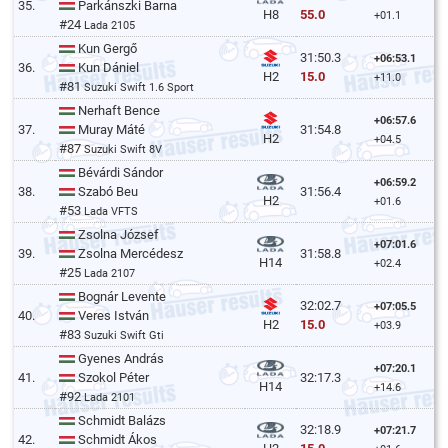
35.
Parkánszki Barna
55.0
H8
+01.1
#24
Lada 2105
Kun Gergő
31:50.3
+06:53.1
36.
Kun Dániel
15.0
H2
+11.0
#81
Suzuki Swift 1.6 Sport
Nerhaft Bence
+06:57.6
37.
Muray Máté
31:54.8
H2
+04.5
#87
Suzuki Swift 8V
Bévárdi Sándor
+06:59.2
38.
Szabó Beu
31:56.4
H2
+01.6
#53
Lada VFTS
Zsolna József
+07:01.6
39.
Zsolna Mercédesz
31:58.8
H14
+02.4
#25
Lada 2107
Bognár Levente
32:02.7
+07:05.5
40.
Veres István
15.0
H2
+03.9
#83
Suzuki Swift Gti
Gyenes András
+07:20.1
41.
Szokol Péter
32:17.3
H14
+14.6
#92
Lada 2101
Schmidt Balázs
32:18.9
+07:21.7
42.
Schmidt Ákos