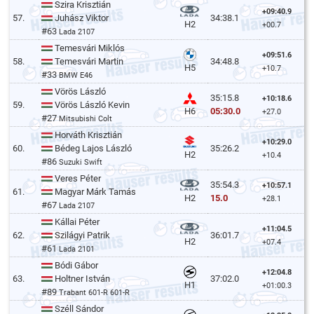
Szira Krisztián
+09:40.9
57.
Juhász Viktor
34:38.1
H2
+00.7
#63
Lada 2107
Temesvári Miklós
+09:51.6
58.
Temesvári Martin
34:48.8
H5
+10.7
#33
BMW E46
Vörös László
35:15.8
+10:18.6
59.
Vörös László Kevin
05:30.0
H6
+27.0
#27
Mitsubishi Colt
Horváth Krisztián
+10:29.0
60.
Bédeg Lajos László
35:26.2
H2
+10.4
#86
Suzuki Swift
Veres Péter
35:54.3
+10:57.1
61.
Magyar Márk Tamás
15.0
H2
+28.1
#67
Lada 2107
Kállai Péter
+11:04.5
62.
Szilágyi Patrik
36:01.7
H2
+07.4
#61
Lada 2101
Bódi Gábor
+12:04.8
63.
Holtner István
37:02.0
H1
+01:00.3
#89
Trabant 601-R 601-R
Széll Sándor