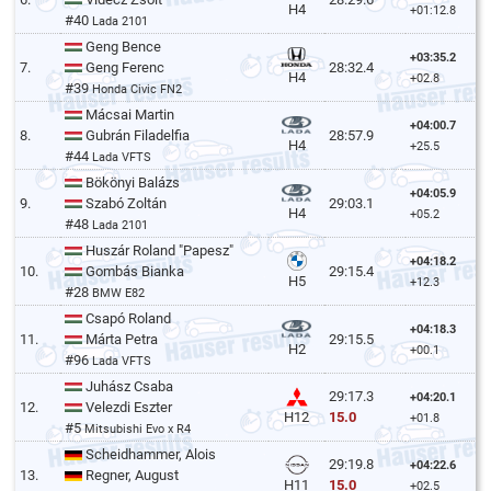
H4
+01:12.8
#40
Lada 2101
Geng Bence
+03:35.2
7.
Geng Ferenc
28:32.4
H4
+02.8
#39
Honda Civic FN2
Mácsai Martin
+04:00.7
8.
Gubrán Filadelfia
28:57.9
H4
+25.5
#44
Lada VFTS
Bökönyi Balázs
+04:05.9
9.
Szabó Zoltán
29:03.1
H4
+05.2
#48
Lada 2101
Huszár Roland "Papesz"
+04:18.2
10.
Gombás Bianka
29:15.4
H5
+12.3
#28
BMW E82
Csapó Roland
+04:18.3
11.
Márta Petra
29:15.5
H2
+00.1
#96
Lada VFTS
Juhász Csaba
29:17.3
+04:20.1
12.
Velezdi Eszter
15.0
H12
+01.8
#5
Mitsubishi Evo x R4
Scheidhammer, Alois
29:19.8
+04:22.6
13.
Regner, August
15.0
H11
+02.5