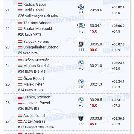
Radics Gábor
+05:02.4
21.
Bedő Dániel
29:59.6
H6
+03.0
#26
Volkswagen Golf Mk5
Tárkányi Sándor
30:04.1
+05:06.9
22.
Baatar Munksukh
15.0
H8
+04.5
#20
Lada VFTS
Szlovák Ferenc
30:05.0
+05:07.8
23.
Spiegelhalter Botond
30.0
H11
+00.9
#9
Seat Ibiza
Szőcs Krisztián
+05:23.8
24.
Migács Krisztián
30:21.0
H5
+16.0
#34
BMW E46 M3
Ősze Róbert
+05:24.1
25.
Malek Péter
30:21.3
H10
+00.3
#14
BMW 318 is
Sieńko, Szymon
30:28.5
+05:31.3
26.
Janczak, Pawel
15.0
H5
+07.2
#36
BMW E36
Aczél József
30:33.8
+05:36.6
27.
Aczél Andràs
45.0
H9
+05.3
#17
Peugeot 208 Rally4