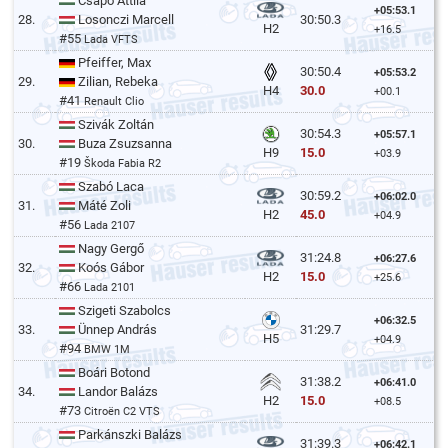
Csapó Attila
+05:53.1
28.
Losonczi Marcell
30:50.3
H2
+16.5
#55
Lada VFTS
Pfeiffer, Max
30:50.4
+05:53.2
29.
Zilian, Rebeka
30.0
H4
+00.1
#41
Renault Clio
Szivák Zoltán
30:54.3
+05:57.1
30.
Buza Zsuzsanna
15.0
H9
+03.9
#19
Škoda Fabia R2
Szabó Laca
30:59.2
+06:02.0
31.
Máté Zoli
45.0
H2
+04.9
#56
Lada 2107
Nagy Gergő
31:24.8
+06:27.6
32.
Koós Gábor
15.0
H2
+25.6
#66
Lada 2101
Szigeti Szabolcs
+06:32.5
33.
Ünnep András
31:29.7
H5
+04.9
#94
BMW 1M
Boári Botond
31:38.2
+06:41.0
34.
Landor Balázs
15.0
H2
+08.5
#73
Citroën C2 VTS
Parkánszki Balázs
31:39.3
+06:42.1