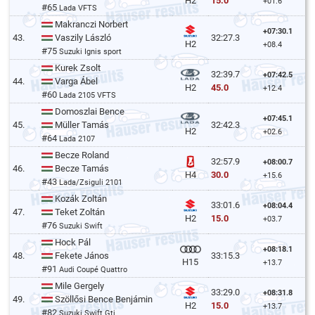
15.0
H2
+01.6
#65
Lada VFTS
Makranczi Norbert
+07:30.1
43.
Vaszily László
32:27.3
H2
+08.4
#75
Suzuki Ignis sport
Kurek Zsolt
32:39.7
+07:42.5
44.
Varga Ábel
45.0
H2
+12.4
#60
Lada 2105 VFTS
Domoszlai Bence
+07:45.1
45.
Müller Tamás
32:42.3
H2
+02.6
#64
Lada 2107
Becze Roland
32:57.9
+08:00.7
46.
Becze Tamás
30.0
H4
+15.6
#43
Lada/Zsiguli 2101
Kozák Zoltán
33:01.6
+08:04.4
47.
Teket Zoltán
15.0
H2
+03.7
#76
Suzuki Swift
Hock Pál
+08:18.1
48.
Fekete János
33:15.3
H15
+13.7
#91
Audi Coupé Quattro
Mile Gergely
33:29.0
+08:31.8
49.
Szöllősi Bence Benjámin
15.0
H2
+13.7
#82
Suzuki Swift Gti