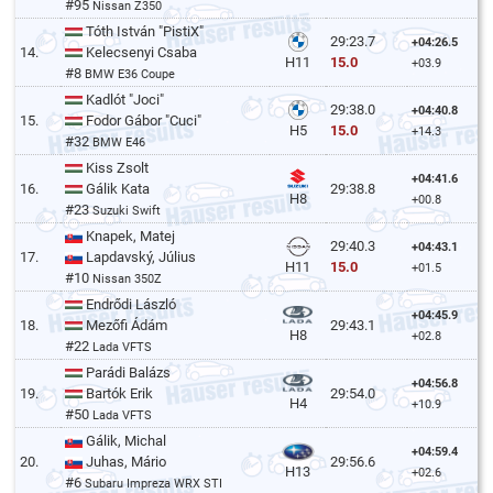
#95
Nissan Z350
Tóth István "PistiX"
29:23.7
+04:26.5
14.
Kelecsenyi Csaba
15.0
H11
+03.9
#8
BMW E36 Coupe
Kadlót "Joci"
29:38.0
+04:40.8
15.
Fodor Gábor "Cuci"
15.0
H5
+14.3
#32
BMW E46
Kiss Zsolt
+04:41.6
16.
Gálik Kata
29:38.8
H8
+00.8
#23
Suzuki Swift
Knapek, Matej
29:40.3
+04:43.1
17.
Lapdavský, Július
15.0
H11
+01.5
#10
Nissan 350Z
Endrődi László
+04:45.9
18.
Mezőfi Ádám
29:43.1
H8
+02.8
#22
Lada VFTS
Parádi Balázs
+04:56.8
19.
Bartók Erik
29:54.0
H4
+10.9
#50
Lada VFTS
Gálik, Michal
+04:59.4
20.
Juhas, Mário
29:56.6
H13
+02.6
#6
Subaru Impreza WRX STI