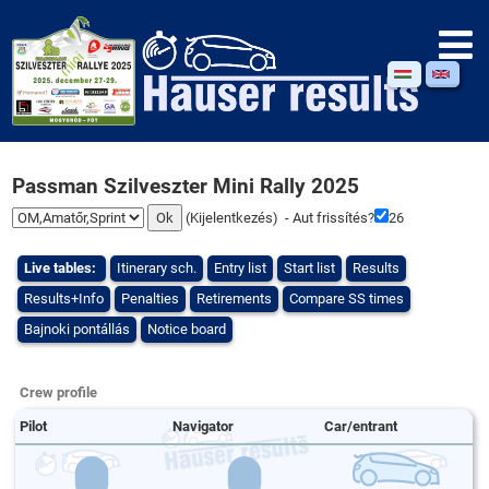
Passman Szilveszter Mini Rally 2025
(
Kijelentkezés
) - Aut frissítés?
26
Live tables:
Itinerary sch.
Entry list
Start list
Results
Results+Info
Penalties
Retirements
Compare SS times
Bajnoki pontállás
Notice board
Crew profile
Pilot
Navigator
Car/entrant