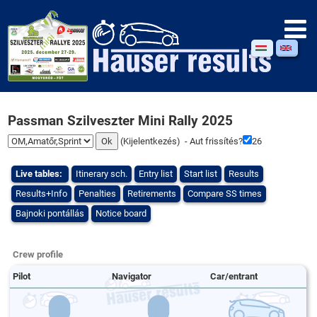
Passman Szilveszter Mini Rally 2025
(
Kijelentkezés
) - Aut frissítés?
26
Live tables:
Itinerary sch.
Entry list
Start list
Results
Results+Info
Penalties
Retirements
Compare SS times
Bajnoki pontállás
Notice board
Crew profile
Pilot
Navigator
Car/entrant