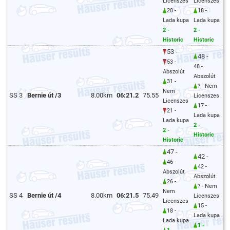
Licenszes
Licenszes
20 -
18 -
Lada kupa
Lada kupa
2 -
2 -
Historic
Historic
53 -
48 -
53 -
48 -
Abszolút
Abszolút
31 -
? - Nem
Nem
SS 3
Bernie út /3
8.00km
06:21.2
75.55
Licenszes
Licenszes
17 -
21 -
Lada kupa
Lada kupa
2 -
2 -
Historic
Historic
47 -
42 -
46 -
42 -
Abszolút
Abszolút
26 -
? - Nem
Nem
SS 4
Bernie út /4
8.00km
06:21.5
75.49
Licenszes
Licenszes
15 -
18 -
Lada kupa
Lada kupa
1 -