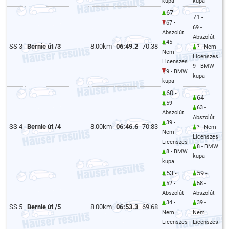
kupa
kupa
67 -
71 -
67 -
69 -
Abszolút
Abszolút
45 -
SS 3
Bernie út /3
8.00km
06:49.2
70.38
? - Nem
Nem
Licenszes
Licenszes
9 - BMW
9 - BMW
kupa
kupa
60 -
64 -
59 -
63 -
Abszolút
Abszolút
39 -
SS 4
Bernie út /4
8.00km
06:46.6
70.83
? - Nem
Nem
Licenszes
Licenszes
8 - BMW
8 - BMW
kupa
kupa
53 -
59 -
52 -
58 -
Abszolút
Abszolút
34 -
39 -
SS 5
Bernie út /5
8.00km
06:53.3
69.68
Nem
Nem
Licenszes
Licenszes