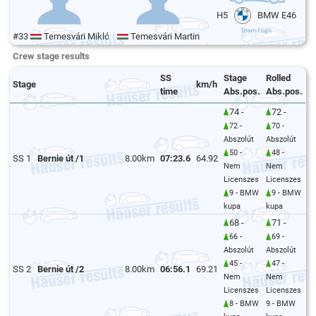
H5
BMW E46
#33
Temesvári Miklós
Temesvári Martin
Crew stage results
SS
Stage
Rolled
Stage
km/h
time
Abs.pos.
Abs.pos.
74 -
72 -
72 -
70 -
Abszolút
Abszolút
50 -
48 -
SS 1
Bernie út /1
8.00km
07:23.6
64.92
Nem
Nem
Licenszes
Licenszes
9 - BMW
9 - BMW
kupa
kupa
68 -
71 -
66 -
69 -
Abszolút
Abszolút
45 -
47 -
SS 2
Bernie út /2
8.00km
06:56.1
69.21
Nem
Nem
Licenszes
Licenszes
8 - BMW
9 - BMW