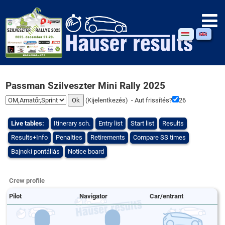
Passman Szilveszter Mini Rally 2025
(
Kijelentkezés
) - Aut frissítés?
26
Live tables:
Itinerary sch.
Entry list
Start list
Results
Results+Info
Penalties
Retirements
Compare SS times
Bajnoki pontállás
Notice board
Crew profile
Pilot
Navigator
Car/entrant