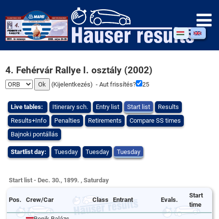
4. Fehérvár Rallye I. osztály (2002)
(
Kijelentkezés
) - Aut frissítés?
25
Live tables:
Itinerary sch.
Entry list
Start list
Results
Results+Info
Penalties
Retirements
Compare SS times
Bajnoki pontállás
Startlist day:
Tuesday
Tuesday
Tuesday
Start list - Dec. 30., 1899. , Saturday
Start
Pos.
Crew/Car
Class
Entrant
Evals.
time
Benik Balázs