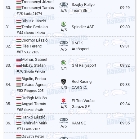
Trencsényi József
Szajky Rallye
30.
Trencsényi Tamás
09:29
Team SE
A/6
#70
Lada 21074
Dibusz László
31.
Tenke Bertalan
Spindler ASE
09:30
A/5
#44
Skoda Felicia
Csomor László
DMTK
32.
Illés Ferenc
09:31
Autósport
A/5
#67
VAZ 2105
Molnar, Gabriel
33.
Hubay, Stefan
GM Rallysport
09:32
N/1
#76
Skoda Felicia
Bigolin, Enrico
Red Racing
34.
Takács Ágnes
09:33
CAR S.C.
N/3
#83
Peugeot 205
Ördögh Miklós
El-Ton Varázs
35.
Angyal Tamás
09:34
Garázs SE
A/5
#65
Suzuki Swift
Hankó László
36.
Fehérvári Márk
KAM SE
09:35
A/6
#71
Lada 2107
Osváth Péter