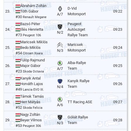
Ábrahám Zoltán
D-Vid
23.
Tóth Gábor
09:22
Motorsport
A/7
#30
Renault Megane
Bazsó Péter
Peugeot
24.
Illés Henrietta
Autósziget
09:23
N/2
#73
Rallye Team
Peugeot 106
Maricsek Miklós
Maricsek
25.
Bedo Miklós
09:24
Motorsport
N/3
#54
Citroen Xsara
Fülöp Rajmund
Alba-Rallye
26.
Major Gábor
09:25
Team
A/7
#23
Skoda Octavia
Kanyik Antal
Kanyik Rallye
27.
Horváth Lajos
09:26
Team
N/4
#49
Lancia EVO III.
Tárnok Tamás
28.
Herr Mátyás
TT Racing ASE
09:27
A/6
#52
Skoda Felicia
Nagy Zoltán
Góliát Rallye
29.
Beyer Vilmos
09:28
Team
N/3
#53
Peugeot 306