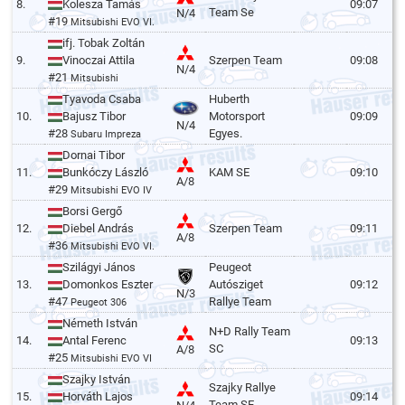
8.
Kolesza Tamás
09:07
Team Se
N/4
#19
Mitsubishi EVO VI.
ifj. Tobak Zoltán
9.
Vinoczai Attila
Szerpen Team
09:08
N/4
#21
Mitsubishi
Tyavoda Csaba
Huberth
10.
Bajusz Tibor
Motorsport
09:09
N/4
#28
Egyes.
Subaru Impreza
Dornai Tibor
11.
Bunkóczy László
KAM SE
09:10
A/8
#29
Mitsubishi EVO IV
Borsi Gergő
12.
Diebel András
Szerpen Team
09:11
A/8
#36
Mitsubishi EVO VI.
Szilágyi János
Peugeot
13.
Domonkos Eszter
Autósziget
09:12
N/3
#47
Rallye Team
Peugeot 306
Németh István
N+D Rally Team
14.
Antal Ferenc
09:13
SC
A/8
#25
Mitsubishi EVO VI
Szajky István
Szajky Rallye
15.
Horváth Lajos
09:14
Team SE