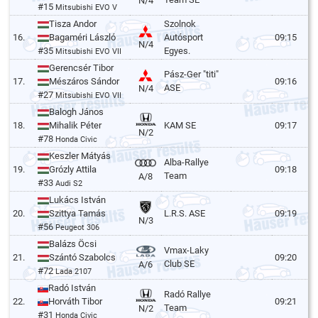
N/4
#15
Mitsubishi EVO V
Tisza Andor
Szolnok
16.
Bagaméri László
Autósport
09:15
N/4
#35
Egyes.
Mitsubishi EVO VII
Gerencsér Tibor
Pász-Ger "titi"
17.
Mészáros Sándor
09:16
ASE
N/4
#27
Mitsubishi EVO VII
Balogh János
18.
Mihalik Péter
KAM SE
09:17
N/2
#78
Honda Civic
Keszler Mátyás
Alba-Rallye
19.
Grózly Attila
09:18
Team
A/8
#33
Audi S2
Lukács István
20.
Szittya Tamás
L.R.S. ASE
09:19
N/3
#56
Peugeot 306
Balázs Öcsi
Vmax-Laky
21.
Szántó Szabolcs
09:20
Club SE
A/6
#72
Lada 2107
Radó István
Radó Rallye
22.
Horváth Tibor
09:21
Team
N/2
#31
Honda Civic