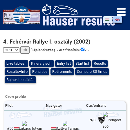
4. Fehérvár Rallye I. osztály (2002)
(
Kijelentkezés
) - Aut frissítés?
26
Live tables:
Itinerary sch.
Entry list
Start list
Results
Results+Info
Penalties
Retirements
Compare SS times
Bajnoki pontállás
Crew profile
Pilot
Navigator
Car/entrant
N/3
Peugeot
306
#56
Lukács István
Szittya Tamás