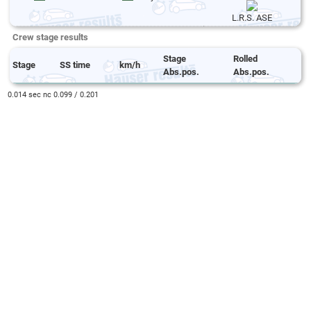
L.R.S. ASE
Crew stage results
Stage
Rolled
Stage
SS time
km/h
Abs.pos.
Abs.pos.
0.014 sec nc 0.099 / 0.201