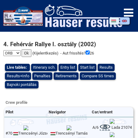
4. Fehérvár Rallye I. osztály (2002)
(
Kijelentkezés
) - Aut frissítés?
26
Live tables:
Itinerary sch.
Entry list
Start list
Results
Results+Info
Penalties
Retirements
Compare SS times
Bajnoki pontállás
Crew profile
Pilot
Navigator
Car/entrant
A/6
Lada 21074
#70
Trencsényi József
Trencsényi Tamás