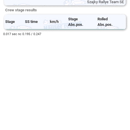
Szajky Rallye Team SE
Crew stage results
Stage
Rolled
Stage
SS time
km/h
Abs.pos.
Abs.pos.
0.017 sec nc 0.195 / 0.247