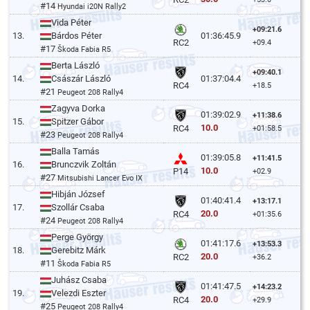
#14
Hyundai i20N Rally2
Vida Péter
+09:21.6
13.
Bárdos Péter
01:36:45.9
RC2
+09.4
#17
Škoda Fabia R5
Berta László
+09:40.1
14.
Császár László
01:37:04.4
RC4
+18.5
#21
Peugeot 208 Rally4
Zagyva Dorka
01:39:02.9
+11:38.6
15.
Spitzer Gábor
10.0
RC4
+01:58.5
#23
Peugeot 208 Rally4
Balla Tamás
01:39:05.8
+11:41.5
16.
Brunczvik Zoltán
10.0
P14
+02.9
#27
Mitsubishi Lancer Evo IX
Hibján József
01:40:41.4
+13:17.1
17.
Szollár Csaba
20.0
RC4
+01:35.6
#24
Peugeot 208 Rally4
Perge György
01:41:17.6
+13:53.3
18.
Gerebitz Márk
20.0
RC2
+36.2
#11
Škoda Fabia R5
Juhász Csaba
01:41:47.5
+14:23.2
19.
Velezdi Eszter
20.0
RC4
+29.9
#25
Peugeot 208 Rally4