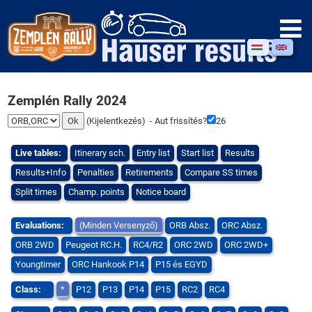
Zemplén Rally 2024
(
Kijelentkezés
) - Aut frissítés?
25
Live tables:
Itinerary sch.
Entry list
Start list
Results
Results+Info
Penalties
Retirements
Compare SS times
Split times
Champ. points
Notice board
Evaluations:
(Minden Versenyző)
ORB Absz.
ORC Absz.
ORB 2WD
Peugeot RC.H.
RC4/R2
ORC 2WD
ORC 2WD+
Youngtimer
ORC Hankook P14
P15 és EGYD
Class:
*
P12
P13
P14
P15
RC2
RC4