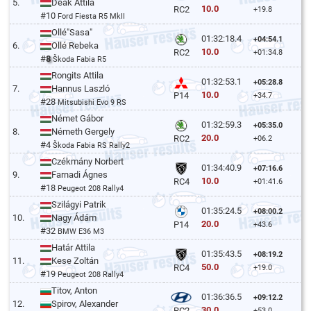
5.
Deák Attila
10.0
RC2
+19.8
#10
Ford Fiesta R5 MkII
Ollé"Sasa"
01:32:18.4
+04:54.1
6.
Ollé Rebeka
10.0
RC2
+01:34.8
#
8
Škoda Fabia R5
Rongits Attila
01:32:53.1
+05:28.8
7.
Hannus Laszló
10.0
P14
+34.7
#28
Mitsubishi Evo 9 RS
Német Gábor
01:32:59.3
+05:35.0
8.
Németh Gergely
20.0
RC2
+06.2
#4
Škoda Fabia RS Rally2
Czékmány Norbert
01:34:40.9
+07:16.6
9.
Farnadi Ágnes
10.0
RC4
+01:41.6
#18
Peugeot 208 Rally4
Szilágyi Patrik
01:35:24.5
+08:00.2
10.
Nagy Ádám
20.0
P14
+43.6
#32
BMW E36 M3
Határ Attila
01:35:43.5
+08:19.2
11.
Kese Zoltán
50.0
RC4
+19.0
#19
Peugeot 208 Rally4
Titov, Anton
01:36:36.5
+09:12.2
12.
Spirov, Alexander
30.0
RC2
+53.0