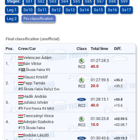
Stages:
Ss1
Ss2
Ss3
Ss4
Ss5
Ss6
Ss7
Ss8
Ss9
Leg 1
Ss10
Ss11
Ss12
Ss13
Ss14
Ss15
Ss16
Ss17
Leg 2
Fin.classification
Final classification (unofficial)
Pos.
Crew/Car
Class
Total time
Diff.
Velenczei Ádám
01:27:24.3
1.
Bán Viktor
40.0
RC2
#
22
Škoda Fabia R5
Klausz Kristóf
01:27:59.5
+35.2
2.
Papp Tamás
20.0
RC2
+35.2
#5
Škoda Fabia Rally2 Evo
Hadik András
01:28:15.1
+50.8
3.
Juhász István
40.0
RC2
+15.6
#9
Ford Fiesta R5 MkII
Trencsényi Vince
01:30:23.8
+02:59.5
4.
Adorján Szabolcs
10.0
RC2
+02:08.7
#15
Škoda Fabia
Bodolai László
01:30:43.6
+03:19.3