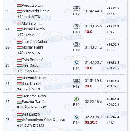
Veréb Zoltán
+15:20.5
20.
Petrovszki Dániel
01:42:44.8
P12
+57.3
#44
Lada VFTS
Molnár Attila
01:43:05.5
+15:41.2
21.
Molnár László
10.0
P13
+20.7
#47
Lada 2107
Hulmann Gábor
+16:06.9
22.
Molnár Fanni
01:43:31.2
P12
+25.7
#40
Lada VFTS
Tóth Barnabás
01:47:00.7
+19:36.4
23.
Illés Gábor
10.0
P14
+03:29.5
#29
BMW E36
Kiscsatári Imre
01:51:39.8
+24:15.5
24.
Diós Dániel
20.0
P13
+04:39.1
#45
Lada VFTS
Kronome Ákos
+54:54.3
25.
Pásztor Tamás
02:22:18.6
P12
+30:38.8
#38
Škoda Fabia R2
Deli László
02:23:06.7
+55:42.4
26.
dr.Sebestyén-Oláh Orsolya
02:20.0
P14
+48.1
#34
BMW E46 M3