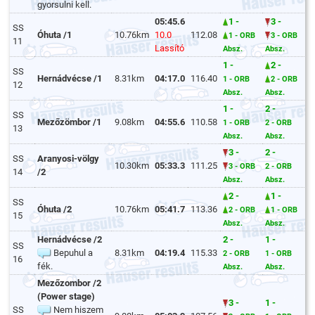
gyorsulni kell.
05:45.6
1 -
3 -
SS
Óhuta /1
10.76km
10.0
112.08
1 - ORB
3 - ORB
11
Lassító
Absz.
Absz.
1 -
2 -
SS
Hernádvécse /1
8.31km
04:17.0
116.40
1 - ORB
2 - ORB
12
Absz.
Absz.
1 -
2 -
SS
Mezőzömbor /1
9.08km
04:55.6
110.58
1 - ORB
2 - ORB
13
Absz.
Absz.
3 -
2 -
SS
Aranyosi-völgy
10.30km
05:33.3
111.25
3 - ORB
2 - ORB
14
/2
Absz.
Absz.
2 -
1 -
SS
Óhuta /2
10.76km
05:41.7
113.36
2 - ORB
1 - ORB
15
Absz.
Absz.
Hernádvécse /2
2 -
1 -
SS
Bepuhul a
8.31km
04:19.4
115.33
2 - ORB
1 - ORB
16
fék.
Absz.
Absz.
Mezőzombor /2
(Power stage)
3 -
1 -
SS
Nem hiszem