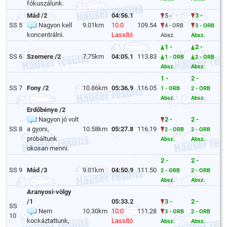
fókuszálunk.
Mád /2
04:56.1
5 -
3 -
SS 5
Nagyon kell
9.01km
10.0
109.54
4 - ORB
3 - ORB
koncentrálni.
Lassító
Absz.
Absz.
1 -
2 -
SS 6
Szemere /2
7.75km
04:05.1
113.83
1 - ORB
2 - ORB
Absz.
Absz.
1 -
2 -
SS 7
Fony /2
10.86km
05:36.9
116.05
1 - ORB
2 - ORB
Absz.
Absz.
Erdőbénye /2
Nagyon jó volt
2 -
2 -
SS 8
a gyors,
10.58km
05:27.8
116.19
2 - ORB
2 - ORB
próbáltunk
Absz.
Absz.
okosan menni.
2 -
2 -
SS 9
Mád /3
9.01km
04:50.9
111.50
2 - ORB
2 - ORB
Absz.
Absz.
Aranyosi-völgy
/1
05:33.2
3 -
2 -
SS
Nem
10.30km
10.0
111.28
3 - ORB
2 - ORB
10
kockáztattunk,
Lassító
Absz.
Absz.