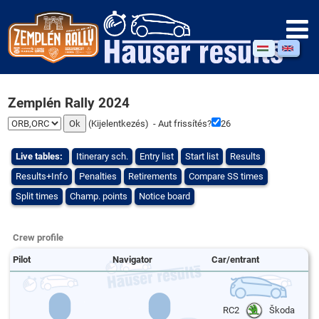
Zemplén Rally 2024
(
Kijelentkezés
) - Aut frissítés?
25
Live tables:
Itinerary sch.
Entry list
Start list
Results
Results+Info
Penalties
Retirements
Compare SS times
Split times
Champ. points
Notice board
Crew profile
Pilot
Navigator
Car/entrant
RC2
Škoda