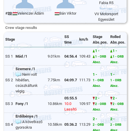
Fabia R5
#
22
Velenczei Ádám
Bán Viktor
VV Motorsport
Egyesület
Crew stage results
SS
Stage
Rolled
Stage
km/h
time
Abs.pos.
Abs.pos.
1 -
1 -
SS 1
Mád /1
9.01km
04:56.4
109.43
1 - ORB
1 - ORB
Absz.
Absz.
Szemere /1
Nem volt
1 -
1 -
SS 2
hibátlan,
7.75km
04:09.7
111.73
1 - ORB
1 - ORB
csúszkáltunk
Absz.
Absz.
végig.
05:55.5
2 -
2 -
SS 3
Fony /1
10.86km
10.0
109.97
2 - ORB
2 - ORB
Lassító
Absz.
Absz.
Erdőbénye /1
2 -
2 -
A következő
SS 4
10.58km
05:36.2
113.29
2 - ORB
2 - ORB
gyorsokra
Absz.
Absz.