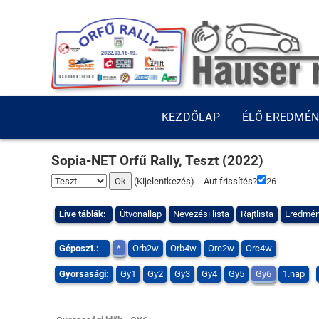
KEZDŐLAP
ÉLŐ EREDMÉ
Sopia-NET Orfű Rally, Teszt (2022)
(
Kijelentkezés
) - Aut frissítés?
25
Live táblák:
Útvonallap
Nevezési lista
Rajtlista
Eredmé
Géposzt.:
*
Orb2w
Orb4w
Orc2w
Orc4w
Gyorsasági:
Gy1
Gy2
Gy3
Gy4
Gy5
Gy6
1.nap