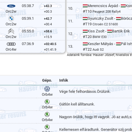
05:38.7
Merencsics Árpád -
Kon
+42.3
10.
#T10
Orc2w
+00.3
Peugeot 208 Rally4
05:39.1
Gyuriczky Zsolt -
Böröcz
+42.7
11.
#T19
Orc2w
+00.4
Citroën C2 S1600
05:55.0
Kiss Zsolt -
Bartók Erik
+58.6
12.
#T20
Orc2w
+15.9
BMW E30
07:36.9
Keszler Mátyás -
Pál Is
+02:40.5
13.
#T22
Orc4w
+01:41.9
Audi S2
Adataink forrása: Hauser József, hivatalos é
Gépo.
Infók
Vége fele felhordásos.Örülünk.
Orb4w
Gátlón kell állítanunk.
Orb4w
Nagyon örülök, hogy itt vagyok. Jó az autó,sz
Orb4w
Kellemesen elfáradtunk. Generátor szíj prob