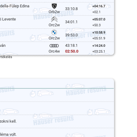
della-Fülep Edina
+04:16.7
33:10.8
Orb2w
+02.1
i Levente
+05:07.0
34:01.1
Orc2w
+50.3
+10:58.9
39:53.0
Orc2w
+05:51.9
tván
43:18.1
+14:24.0
02:50.0
Orc4w
+03:25.1
rtékelés
okni kell.
léma volt.