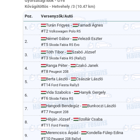
Gyorsasági idők - GY6
Kővágótöttös - Hetvehely /3 (10.47 km)
Poz.
Versenyzők/Autó
Turán Frigyes -
Farnadi Ágnes
1.
#T2
Volkswagen Polo R5
Német Gábor -
Velezdi Eszter
2.
#T5
Skoda Fabia R5 Evo
Tóth Tibor -
Szabó József
3.
#T3
Skoda Fabia R5 (Rally2)
Ranga Péter -
Czakó Janek
4.
#T8
Peugeot 208
Berta László -
Császár László
5.
#T14
Ford Fiesta Rally3
Vida Szabolcs -
Hanyik Gergely
6.
#T6
Skoda Fabia R5
Hangodi Bendegúz -
Bunkoczi László
7.
#T7
Peugeot 208
Hibján József -
Szollár Csaba
8.
#T11
Ford Fiesta
Merencsics Árpád -
Kondella-Fülep Edina
9.
#T10
Peugeot 208 Rally4