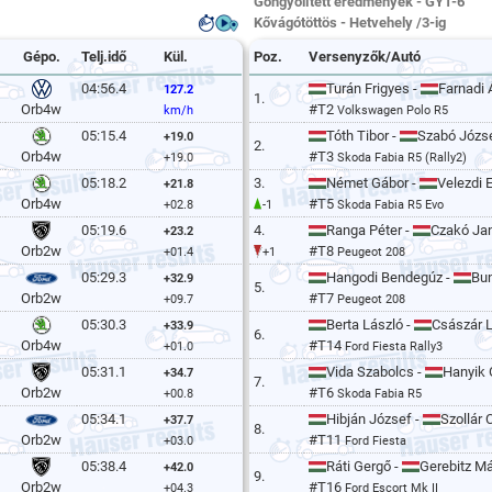
Göngyölített eredmények - GY1-6
Kővágótöttös - Hetvehely /3-ig
Gépo.
Telj.idő
Kül.
Poz.
Versenyzők/Autó
04:56.4
Turán Frigyes -
Farnadi
127.2
1.
#T2
Orb4w
km/h
Volkswagen Polo R5
05:15.4
Tóth Tibor -
Szabó Józs
+19.0
2.
#T3
Orb4w
+19.0
Skoda Fabia R5 (Rally2)
05:18.2
3.
Német Gábor -
Velezdi 
+21.8
#T5
Orb4w
+02.8
-1
Skoda Fabia R5 Evo
05:19.6
4.
Ranga Péter -
Czakó Ja
+23.2
#T8
Orb2w
+01.4
+1
Peugeot 208
05:29.3
Hangodi Bendegúz -
Bun
+32.9
5.
#T7
Orb2w
+09.7
Peugeot 208
05:30.3
Berta László -
Császár 
+33.9
6.
#T14
Orb4w
+01.0
Ford Fiesta Rally3
05:31.1
Vida Szabolcs -
Hanyik 
+34.7
7.
#T6
Orb2w
+00.8
Skoda Fabia R5
05:34.1
Hibján József -
Szollár
+37.7
8.
#T11
Orb2w
+03.0
Ford Fiesta
05:38.4
Ráti Gergő -
Gerebitz M
+42.0
9.
#T16
Orb2w
+04.3
Ford Escort Mk II