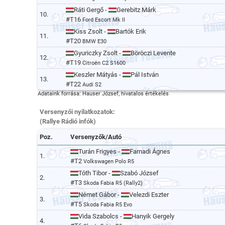
Ráti Gergő -
Gerebitz Márk
10.
#T16
Ford Escort Mk II
Kiss Zsolt -
Bartók Erik
11.
#T20
BMW E30
Gyuriczky Zsolt -
Böröczi Levente
12.
#T19
Citroën C2 S1600
Keszler Mátyás -
Pál István
13.
#T22
Audi S2
Adataink forrása: Hauser József, hivatalos értékelés
Versenyzői nyilatkozatok:
(Rallye Rádió infók)
Poz.
Versenyzők/Autó
Turán Frigyes -
Farnadi Ágnes
1.
#T2
Volkswagen Polo R5
Tóth Tibor -
Szabó József
2.
#T3
Skoda Fabia R5 (Rally2)
Német Gábor -
Velezdi Eszter
3.
#T5
Skoda Fabia R5 Evo
Vida Szabolcs -
Hanyik Gergely
4.