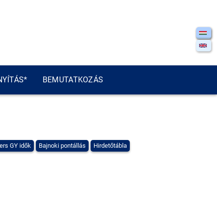
NYÍTÁS*
BEMUTATKOZÁS
ers GY idők
Bajnoki pontállás
Hirdetőtábla