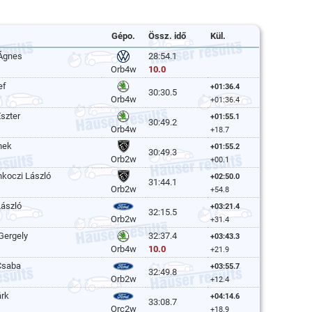
Gépo.
Össz. idő
Kül.
 Ágnes
28:54.1
10.0
Orb4w
ef
+01:36.4
30:30.5
Orb4w
+01:36.4
Eszter
+01:55.1
30:49.2
Orb4w
+18.7
nek
+01:55.2
30:49.3
Orb2w
+00.1
koczi László
+02:50.0
31:44.1
Orb2w
+54.8
László
+03:21.4
32:15.5
Orb2w
+31.4
Gergely
32:37.4
+03:43.3
10.0
Orb4w
+21.9
 Csaba
+03:55.7
32:49.8
Orb2w
+12.4
árk
+04:14.6
33:08.7
Orc2w
+18.9