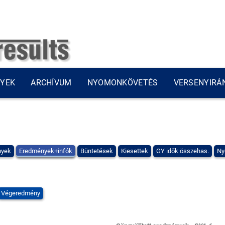
NYEK
ARCHÍVUM
NYOMONKÖVETÉS
VERSENYIRÁ
nyek
Eredmények+infók
Büntetések
Kiesettek
GY idők összehas.
Ny
Végeredmény