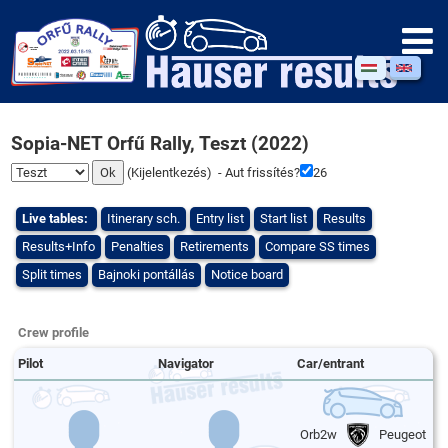
Sopia-NET Orfű Rally, Teszt (2022)
(
Kijelentkezés
) - Aut frissítés?
26
Live tables:
Itinerary sch.
Entry list
Start list
Results
Results+Info
Penalties
Retirements
Compare SS times
Split times
Bajnoki pontállás
Notice board
Crew profile
Pilot
Navigator
Car/entrant
Orb2w
Peugeot