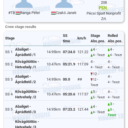
208
#T8
Ranga Péter
Czakó Janek
Pécsi Sport Nonprofit
Zrt.
Crew stage results
SS
Stage
Rolled
Stage
km/h
time
Abs.pos.
Abs.pos.
Abaliget -
4 -
4 -
SS 1
14.95km
07:24.0
121.22
Áprádtető /1
4 - Teszt
4 - Teszt
Kővágótöttös -
4 -
4 -
SS 2
10.47km
05:21.9
117.09
Hetvehely /1
4 - Teszt
4 - Teszt
12 -
Abaliget -
4 -
SS 3
14.95km
00.0
##
12 -
Áprádtető /2
4 - Teszt
Teszt
Kővágótöttös -
5 -
4 -
SS 4
10.47km
05:20.6
117.57
Hetvehely /2
5 - Teszt
4 - Teszt
3 -
Abaliget -
4 -
SS 5
14.95km
07:23.2
121.44
3 -
Áprádtető /3
4 - Teszt
Teszt
Kővágótöttös -
Hetvehely /3