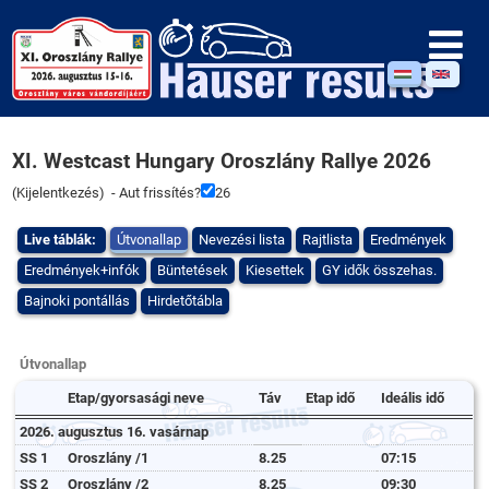
XI. Westcast Hungary Oroszlány Rallye 2026
(
Kijelentkezés
) - Aut frissítés?
26
Live táblák:
Útvonallap
Nevezési lista
Rajtlista
Eredmények
Eredmények+infók
Büntetések
Kiesettek
GY idők összehas.
Bajnoki pontállás
Hirdetőtábla
Útvonallap
Etap/gyorsasági neve
Táv
Etap idő
Ideális idő
2026. augusztus 16. vasárnap
SS 1
Oroszlány /1
8.25
07:15
SS 2
Oroszlány /2
8.25
09:30