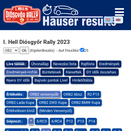
I. Hell Diósgyőr Rally 2023
(
Kijelentkezés
) - Aut frissítés?
25
Live táblák:
Útvonallap
Nevezési lista
Rajtlista
Eredmények
Eredmények+infók
Büntetések
Kiesettek
GY idők összehas.
Nyers GY idők
Bajnoki pontok Live!
Hirdetőtábla
Értékelés:
ORB2 versenyzők
ORB2 Absz.
R2 P13
ORB2 Lada Kupa
ORB2 2WD Kupa
ORB2 BMW Kupa
Értékelésen kívül
(Minden Versenyző)
Géposzt.:
*
5/RC3
6/RC4
P12
P13
P14