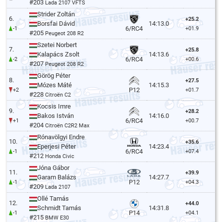
#203
Lada 2107 VFTS
Strider Zoltán
6.
+25.2
Borsfai Dávid
14:13.0
6/RC4
-1
+01.9
#205
Peugeot 208 R2
Szetei Norbert
7.
+25.8
Kalapács Zsolt
14:13.6
6/RC4
-2
+00.6
#207
Peugeot 208 R2
Görög Péter
8.
+27.5
Mózes Máté
14:15.3
P12
+2
+01.7
#228
Citroën C2
Kocsis Imre
9.
+28.2
Bakos István
14:16.0
6/RC4
+1
+00.7
#204
Citroën C2R2 Max
Rónavölgyi Endre
10.
+35.6
Eperjesi Péter
14:23.4
6/RC4
-1
+07.4
#212
Honda Civic
Jóna Gábor
11.
+39.9
Garam Balázs
14:27.7
P12
-1
+04.3
#209
Lada 2107
Ollé Tamás
12.
+44.0
Schmidt Tamás
14:31.8
P14
-1
+04.1
#215
BMW E30