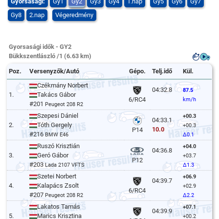
Gyorsasági:
Gy1
Gy2
Gy3
Gy4
1.nap
Gy5
Gy6
Gy7
Gy8
2.nap
Végeredmény
Gyorsasági idők - GY2
Bükkszentlászló /1 (6.63 km)
Poz.
Versenyzők/Autó
Gépo.
Telj.idő
Kül.
Czékmány Norbert
04:32.8
87.5
1.
Takács Gábor
6/RC4
km/h
#201
Peugeot 208 R2
Szepesi Dániel
+00.3
04:33.1
2.
Tóth Gergely
+00.3
10.0
P14
#216
BMW E46
Δ0.1
Ruszó Krisztián
+04.0
04:36.8
3.
Geró Gábor
+03.7
P12
#203
Lada 2107 VFTS
Δ1.3
Szetei Norbert
+06.9
04:39.7
4.
Kalapács Zsolt
+02.9
6/RC4
#207
Peugeot 208 R2
Δ2.2
Lakatos Tamás
+07.1
04:39.9
5.
Marics Krisztina
+00.2