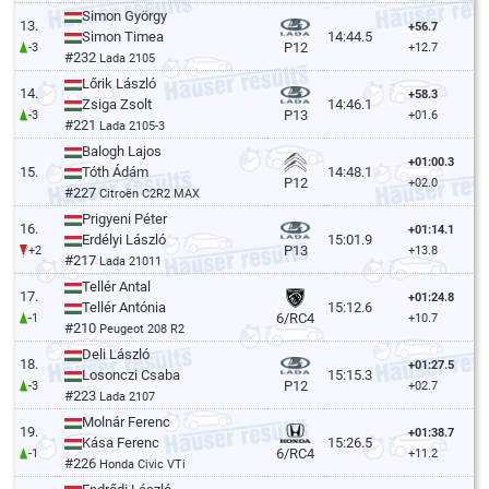
Simon György
13.
+56.7
Simon Timea
14:44.5
P12
-3
+12.7
#232
Lada 2105
Lőrik László
14.
+58.3
Zsiga Zsolt
14:46.1
P13
-3
+01.6
#221
Lada 2105-3
Balogh Lajos
+01:00.3
15.
Tóth Ádám
14:48.1
P12
+02.0
#227
Citroën C2R2 MAX
Prigyeni Péter
16.
+01:14.1
Erdélyi László
15:01.9
P13
+2
+13.8
#217
Lada 21011
Tellér Antal
17.
+01:24.8
Tellér Antónia
15:12.6
6/RC4
-1
+10.7
#210
Peugeot 208 R2
Deli László
18.
+01:27.5
Losonczi Csaba
15:15.3
P12
-3
+02.7
#223
Lada 2107
Molnár Ferenc
19.
+01:38.7
Kása Ferenc
15:26.5
6/RC4
-1
+11.2
#226
Honda Civic VTi