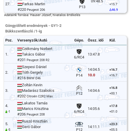
09:48.5
27.
Farkas Martin
+15.7
P13
#220
Peugeot 206
Δ46.9
Adataink forrása: Hauser József, hivatalos értékelés
Göngyölített eredmények - GY1-2
Bükkszentlászló /1-ig
Poz.
Versenyzők/Autó
Gépo.
Össz. idő
Kül.
Czékmány Norbert
1.
Takács Gábor
13:47.8
6/RC4
#201
Peugeot 208 R2
Szepesi Dániel
14:04.5
+16.7
2.
Tóth Gergely
10.0
P14
+16.7
#216
BMW E46
Zoltán Kevin
+16.8
3.
Madarász Szabolcs
14:04.6
P12
+00.1
#202
Citroën C2R2 Max
Lakatos Tamás
4.
+17.8
Marics Krisztina
14:05.6
6/RC4
-1
+01.0
#206
Peugeot 208
Ruszó Krisztián
5.
+23.3
Geró Gábor
14:11.1
P12
-5
+05.5