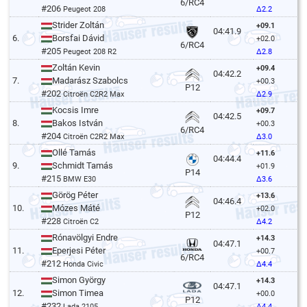
6/RC4
#206
Peugeot 208
Δ2.2
Strider Zoltán
+09.1
04:41.9
6.
Borsfai Dávid
+02.0
6/RC4
#205
Peugeot 208 R2
Δ2.8
Zoltán Kevin
+09.4
04:42.2
7.
Madarász Szabolcs
+00.3
P12
#202
Citroën C2R2 Max
Δ2.9
Kocsis Imre
+09.7
04:42.5
8.
Bakos István
+00.3
6/RC4
#204
Citroën C2R2 Max
Δ3.0
Ollé Tamás
+11.6
04:44.4
9.
Schmidt Tamás
+01.9
P14
#215
BMW E30
Δ3.6
Görög Péter
+13.6
04:46.4
10.
Mózes Máté
+02.0
P12
#228
Citroën C2
Δ4.2
Rónavölgyi Endre
+14.3
04:47.1
11.
Eperjesi Péter
+00.7
6/RC4
#212
Honda Civic
Δ4.4
Simon György
+14.3
04:47.1
12.
Simon Timea
+00.0
P12
#232
Lada 2105
Δ4.4