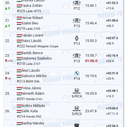
Endrődi László
20.
+01:52.3
Faska Zoltán
15:40.1
P12
-3
+13.6
#225
Lada VFTS
Hervai Róbert
21.
+01:58.6
Szabó Beu
15:46.4
P13
-3
+06.3
#219
Lada 2105
Fábián Lóránt
+02:07.5
22.
Ihász László
15:55.3
P13
+08.9
#222
Renault Megane Coupe
Bartók Bence
23.
15:58.7
+02:10.9
Szekeres Szabolcs
01:00.0
P13
+19
+03.4
#218
Lada 2107
Ábel László
24.
+02:31.8
Galovics Miklós
16:19.6
P14
+5
+20.9
#213
BMW E46
Fróna János
+02:48.1
25.
Németh Ádám
16:35.9
6/RC4
+16.3
#231
Honda Civic
Ikotics Mátyás
+10:00.0
26.
Gálik Kata
23:47.8
5/RC3
+07:11.9
#214
Honda FN2
Bartha Nándor
+22:26.3