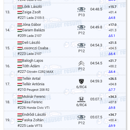
Lőrik László
+15.7
04:48.5
13.
Zsiga Zsolt
+01.4
P13
#221
Lada 2105-3
Δ4.8
Jóna Gábor
+17.0
04:49.8
14.
Garam Balázs
+01.3
P12
#209
Lada 2107
Δ5.1
Deli László
+21.5
04:54.3
15.
Losonczi Csaba
+04.5
P12
#223
Lada 2107
Δ6.4
Balogh Lajos
+21.7
04:54.5
16.
Tóth Ádám
+00.2
P12
#227
Citroën C2R2 MAX
Δ6.4
Tellér Antal
+26.5
04:59.3
17.
Tellér Antónia
+04.8
6/RC4
#210
Peugeot 208 R2
Δ7.7
Molnár Ferenc
+34.3
05:07.1
18.
Kása Ferenc
+07.8
6/RC4
#226
Honda Civic VTi
Δ9.8
Endrődi László
+34.7
05:07.5
19.
Faska Zoltán
+00.4
P12
#225
Lada VFTS
Δ9.9