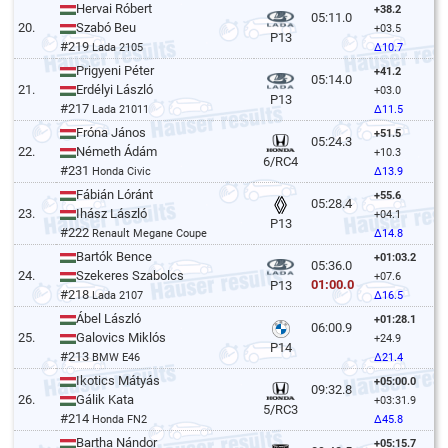
Hervai Róbert
+38.2
05:11.0
20.
Szabó Beu
+03.5
P13
#219
Lada 2105
Δ10.7
Prigyeni Péter
+41.2
05:14.0
21.
Erdélyi László
+03.0
P13
#217
Lada 21011
Δ11.5
Fróna János
+51.5
05:24.3
22.
Németh Ádám
+10.3
6/RC4
#231
Honda Civic
Δ13.9
Fábián Lóránt
+55.6
05:28.4
23.
Ihász László
+04.1
P13
#222
Renault Megane Coupe
Δ14.8
Bartók Bence
+01:03.2
05:36.0
24.
Szekeres Szabolcs
+07.6
01:00.0
P13
#218
Lada 2107
Δ16.5
Ábel László
+01:28.1
06:00.9
25.
Galovics Miklós
+24.9
P14
#213
BMW E46
Δ21.4
Ikotics Mátyás
+05:00.0
09:32.8
26.
Gálik Kata
+03:31.9
5/RC3
#214
Honda FN2
Δ45.8
Bartha Nándor
+05:15.7