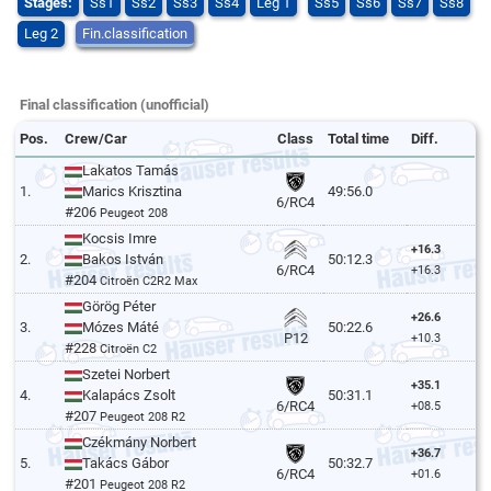
Stages:
Ss1
Ss2
Ss3
Ss4
Leg 1
Ss5
Ss6
Ss7
Ss8
Leg 2
Fin.classification
Final classification (unofficial)
Pos.
Crew/Car
Class
Total time
Diff.
Lakatos Tamás
1.
Marics Krisztina
49:56.0
6/RC4
#206
Peugeot 208
Kocsis Imre
+16.3
2.
Bakos István
50:12.3
6/RC4
+16.3
#204
Citroën C2R2 Max
Görög Péter
+26.6
3.
Mózes Máté
50:22.6
P12
+10.3
#228
Citroën C2
Szetei Norbert
+35.1
4.
Kalapács Zsolt
50:31.1
6/RC4
+08.5
#207
Peugeot 208 R2
Czékmány Norbert
+36.7
5.
Takács Gábor
50:32.7
6/RC4
+01.6
#201
Peugeot 208 R2