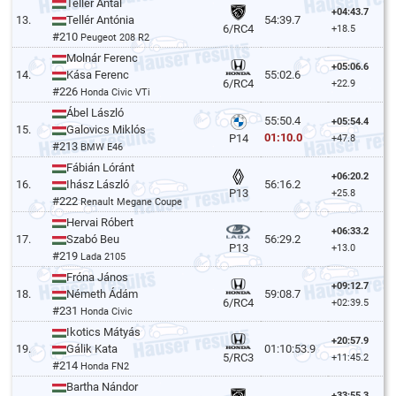
Tellér Antal
+04:43.7
13.
Tellér Antónia
54:39.7
6/RC4
+18.5
#210
Peugeot 208 R2
Molnár Ferenc
+05:06.6
14.
Kása Ferenc
55:02.6
6/RC4
+22.9
#226
Honda Civic VTi
Ábel László
55:50.4
+05:54.4
15.
Galovics Miklós
01:10.0
P14
+47.8
#213
BMW E46
Fábián Lóránt
+06:20.2
16.
Ihász László
56:16.2
P13
+25.8
#222
Renault Megane Coupe
Hervai Róbert
+06:33.2
17.
Szabó Beu
56:29.2
P13
+13.0
#219
Lada 2105
Fróna János
+09:12.7
18.
Németh Ádám
59:08.7
6/RC4
+02:39.5
#231
Honda Civic
Ikotics Mátyás
+20:57.9
19.
Gálik Kata
01:10:53.9
5/RC3
+11:45.2
#214
Honda FN2
Bartha Nándor
+33:55.3