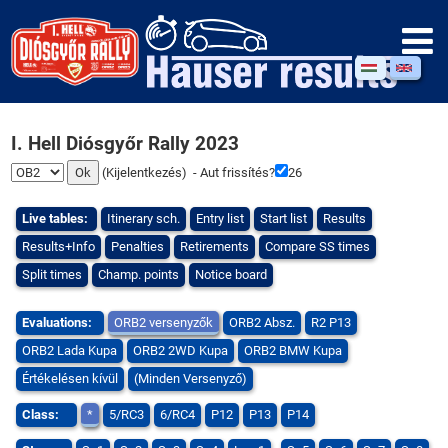
I. Hell Diósgyőr Rally 2023
(
Kijelentkezés
) - Aut frissítés?
25
Live tables:
Itinerary sch.
Entry list
Start list
Results
Results+Info
Penalties
Retirements
Compare SS times
Split times
Champ. points
Notice board
Evaluations:
ORB2 versenyzők
ORB2 Absz.
R2 P13
ORB2 Lada Kupa
ORB2 2WD Kupa
ORB2 BMW Kupa
Értékelésen kívül
(Minden Versenyző)
Class:
*
5/RC3
6/RC4
P12
P13
P14