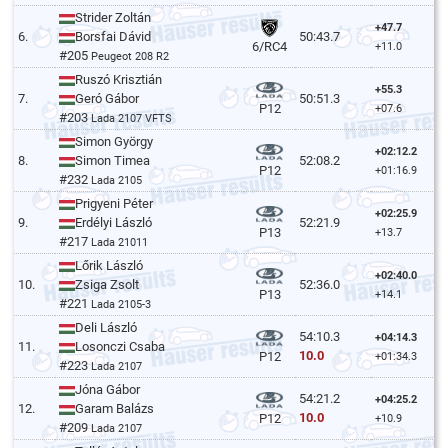
Strider Zoltán
+47.7
6.
Borsfai Dávid
50:43.7
6/RC4
+11.0
#205
Peugeot 208 R2
Ruszó Krisztián
+55.3
7.
Geró Gábor
50:51.3
P12
+07.6
#203
Lada 2107 VFTS
Simon György
+02:12.2
8.
Simon Timea
52:08.2
P12
+01:16.9
#232
Lada 2105
Prigyeni Péter
+02:25.9
9.
Erdélyi László
52:21.9
P13
+13.7
#217
Lada 21011
Lőrik László
+02:40.0
10.
Zsiga Zsolt
52:36.0
P13
+14.1
#221
Lada 2105-3
Deli László
54:10.3
+04:14.3
11.
Losonczi Csaba
10.0
P12
+01:34.3
#223
Lada 2107
Jóna Gábor
54:21.2
+04:25.2
12.
Garam Balázs
10.0
P12
+10.9
#209
Lada 2107