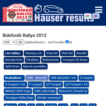
Bükfürdõ Rallye 2012
(
Kijelentkezés
) - Aut frissítés?
25
Live tables:
Itinerary sch.
Entry list
Start list
Results
Results+Info
Penalties
Retirements
Compare SS times
Split times
Bajnoki pontállás
Evaluations:
ORB - Abszolút
ORB Abszolút + Int.
S Csoport
S Csoport + Int.
P csoport
S,P Csoport
S,P Csoport + Int
MNASZ 2WD Kupa
ORB Lada Kupa
Murva R.K./Gravel Cu
Országos Rallye Bajn
Minden versenyző