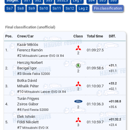
Stages:
Ss1
Ss2
Ss3
SsSZS
Leg 1
Ss4
Ss5
Ss6
Ss7
Ss8
Ss9
Ss10
Ss11
Ss12
Leg 2
Fin.classification
Final classification (unofficial)
Pos.
Crew/Car
Class
Total time
Diff.
Kazár Miklós
1.
Ferencz Ramón
01:09:27.5
2
#2
Mitsubishi Lancer EVO IX R4
Herczig Norbert
+31.1
2.
Bacigal Igor
01:09:58.6
2
+31.1
#3
Skoda Fabia S2000
Botka Dávid
+33.2
3.
Mihalik Péter
01:10:00.7
2
+02.1
#10
Mitsubishi Lancer EVO IX R4
Turán Frigyes
+01:08.8
4.
Zsiros Gábor
01:10:36.3
2
+35.6
#4
Ford Fiesta S2000
Elek István
+01:32.2
5.
Földi Nikolett
01:10:59.7
3
+23.4
#7
Mitsubishi EVO IX