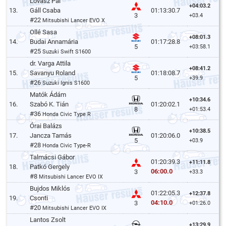
Lovász Pál
+04:03.2
13.
Gáll Csaba
01:13:30.7
3
+03.4
#22
Mitsubishi Lancer EVO X
Ollé Sasa
+08:01.3
14.
Budai Annamária
01:17:28.8
5
+03:58.1
#25
Suzuki Swift S1600
dr. Varga Attila
+08:41.2
15.
Savanyu Roland
01:18:08.7
5
+39.9
#26
Suzuki Ignis S1600
Matók Ádám
+10:34.6
16.
Szabó K. Tián
01:20:02.1
8
+01:53.4
#36
Honda Civic Type R
Órai Balázs
+10:38.5
17.
Jancza Tamás
01:20:06.0
5
+03.9
#28
Honda Civic Type-R
Talmácsi Gábor
01:20:39.3
+11:11.8
18.
Patkó Gergely
06:00.0
3
+33.3
#8
Mitsubishi Lancer EVO IX
Bujdos Miklós
01:22:05.3
+12:37.8
19.
Csonti
04:10.0
3
+01:26.0
#20
Mitsubishi Lancer EVO IX
Lantos Zsolt
+13:29.9