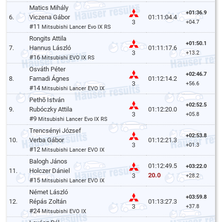
Matics Mihály
+01:36.9
6.
Viczena Gábor
01:11:04.4
3
+04.7
#11
Mitsubishi Lancer Evo IX RS
Rongits Attila
+01:50.1
7.
Hannus László
01:11:17.6
3
+13.2
#16
Mitsubishi EVO IX RS
Osváth Péter
+02:46.7
8.
Farnadi Ágnes
01:12:14.2
3
+56.6
#14
Mitsubishi Lancer EVO IX
Pethõ István
+02:52.5
9.
Rubóczky Attila
01:12:20.0
3
+05.8
#9
Mitsubishi Lancer Evo IX RS
Trencsényi József
+02:53.8
10.
Verba Gábor
01:12:21.3
3
+01.3
#12
Mitsubishi Lancer EVO IX
Balogh János
01:12:49.5
+03:22.0
11.
Holczer Dániel
20.0
3
+28.2
#15
Mitsubishi Lancer EVO IX
Német László
+03:59.8
12.
Répás Zoltán
01:13:27.3
3
+37.8
#24
Mitsubishi EVO IX