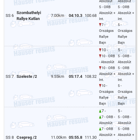
Abszolút
Abszolút
5 - ORB
5 - ORB
Szombathelyi
Abszolút +
Abszolút +
SS 6
7.00km
04:10.3
100.68
Rallye Katlan
Int.
Int.
7 -
5 -
Országos
Országos
Rallye
Rallye
Bajn
Bajn
10 -
5 -
10 - ORB
5 - ORB -
- Abszolút
Abszolút
10 - ORB
5 - ORB
Abszolút +
Abszolút +
SS 7
Szeleste /2
9.55km
05:17.4
108.32
Int.
Int.
10 -
5 -
Országos
Országos
Rallye
Rallye
Bajn
Bajn
7 -
5 -
7 - ORB -
5 - ORB -
Abszolút
Abszolút
7 - ORB
5 - ORB
Abszolút +
Abszolút +
SS 8
Csepreg /2
11.00km
05:55.8
111.30