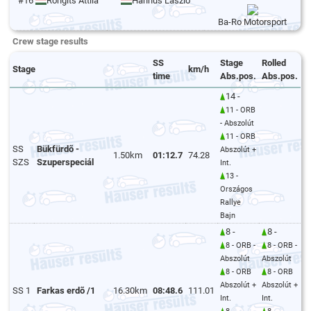
#16
Rongits Attila
Hannus László
Ba-Ro Motorsport
Crew stage results
SS
Stage
Rolled
Stage
km/h
time
Abs.pos.
Abs.pos.
14 -
11 - ORB
- Abszolút
11 - ORB
SS
Bükfürdõ -
Abszolút +
1.50km
01:12.7
74.28
SZS
Szuperspeciál
Int.
13 -
Országos
Rallye
Bajn
8 -
8 -
8 - ORB -
8 - ORB -
Abszolút
Abszolút
8 - ORB
8 - ORB
Abszolút +
Abszolút +
SS 1
Farkas erdõ /1
16.30km
08:48.6
111.01
Int.
Int.