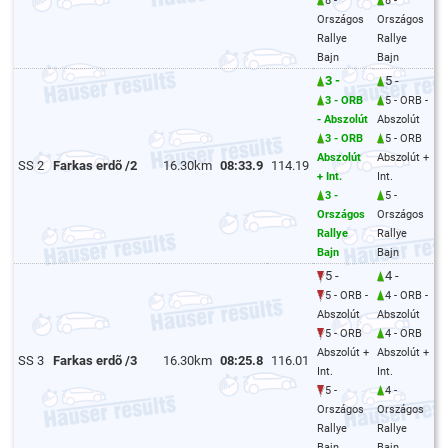
8 -
8 -
Országos
Országos
Rallye
Rallye
Bajn
Bajn
3 -
5 -
3 - ORB
5 - ORB -
- Abszolút
Abszolút
3 - ORB
5 - ORB
Abszolút
Abszolút +
SS 2
Farkas erdõ /2
16.30km
08:33.9
114.19
+ Int.
Int.
3 -
5 -
Országos
Országos
Rallye
Rallye
Bajn
Bajn
5 -
4 -
5 - ORB -
4 - ORB -
Abszolút
Abszolút
5 - ORB
4 - ORB
Abszolút +
Abszolút +
SS 3
Farkas erdõ /3
16.30km
08:25.8
116.01
Int.
Int.
5 -
4 -
Országos
Országos
Rallye
Rallye
Bajn
Bajn