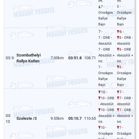
Int.
Int.
7 -
5 -
Országos
Országos
Rallye
Rallye
Bajn
Bajn
7 -
6 -
7 - ORB -
6 - ORB -
Abszolút
Abszolút
7 - ORB
6 - ORB
Szombathelyi
Abszolút +
Abszolút +
SS 9
7.00km
03:51.8
108.71
Rallye Katlan
Int.
Int.
7 -
6 -
Országos
Országos
Rallye
Rallye
Bajn
Bajn
10 -
7 -
10 - ORB
7 - ORB -
- Abszolút
Abszolút
10 - ORB
7 - ORB
SS
Abszolút +
Abszolút +
Szeleste /3
9.55km
05:10.7
110.65
10
Int.
Int.
10 -
7 -
Országos
Országos