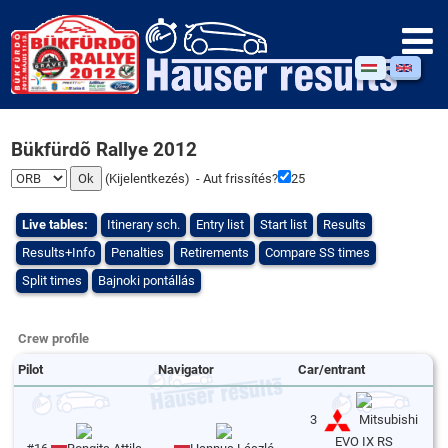
Bükfürdõ Rallye 2012
(
Kijelentkezés
) - Aut frissítés?
25
Live tables:
Itinerary sch.
Entry list
Start list
Results
Results+Info
Penalties
Retirements
Compare SS times
Split times
Bajnoki pontállás
Crew profile
Pilot
Navigator
Car/entrant
3
Mitsubishi
EVO IX RS