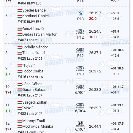
P13
+1
+00.7
#404
BMW E36
Spéder Bence
26:19.7
+53.1
6.
Koroknai Dániel
20.0
P13
+23.6
#410
BMW E36
Géczi László
26:24.5
+57.9
7.
Dudás István Márton
10.0
P12
+04.8
#407
Lada 2107
Borbély Nándor
+01:10.5
8.
Tucsa József
26:37.1
P12
+12.6
#428
Lada 2105
"Tejcsi"
9.
+01:10.6
Fodor Csaba
26:37.2
P13
-1
+00.1
#416
Lada VFTS
Jóna Gábor
10.
+01:11.7
Garam Balázs
26:38.3
6/RC4
+1
+01.1
#430
Lada 2107
Szegedi Zoltán
11.
+01:13.1
"Mózi"
26:39.7
6/RC4
-1
+01.4
#433
Lada 2107
Merényi Zsolt
12.
+01:17.5
Modrovics Mónika
26:44.1
6/RC4
+1
+04.4
#431
Honda Civic