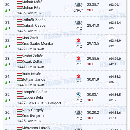
Molnár Máté
20.
28:35.7
+03:09.1
Molnár Rita
20.0
6/RC4
-1
+01.5
#436
Lada 2107
Csibrák Zoltán
21.
+03:14.4
Csibrák Csaba
28:41.0
P12
-1
+05.3
#426
Lada 2105
Kiss Zsolt
22.
+03:46.9
Kiss Szabó Mónika
29:13.5
P12
-1
+32.5
#422
Suzuki Swift
Szabó Zoltán
23.
29:55.6
+04:29.0
Kozák Zoltán
10.0
P11
-1
+42.1
#441
Suzuki Swift
Buris István
24.
+04:35.3
Bottyán János
30:01.9
P11
-1
+06.3
#440
Suzuki Swift
Lampért Balázs
25.
30:03.1
+04:36.5
Czippán Béla
10.0
P12
-1
+01.2
#427
BMW E36 316i Compact
Nagy Gergely
26.
30:20.2
+04:53.6
Kiss Benjámin
10.0
P12
-1
+17.1
#425
Lada 2107
Mészáros László