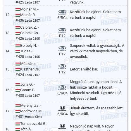
#425
vagyunk.
Lada 2107
Molnár M. -
Kezdtünk belejönni. Sokat nem
12.
Molnár R.
vártunk a naptól
6/RC4
#436
Lada 2107
Csibrák Z. -
Kezdtünk belejönni. Sokat nem
13.
Csibrák Cs.
vártunk a naptól
P12
#426
Lada 2105
Borbély N. -
Szuperek voltak a gyorsaságik. A
14.
Tucsa J.
váltó 2x maradt negyedikben, de
P12
#428
orvosoltuk.
Lada 2105
Mészáros L. -
15.
Kisztner Cs.
Letört a váltó kar.
P12
#424
Lada 2107
Megpróbáltunk gyorsan jönni. A
Jóna G. -
fiúk össze rakták a kocsit.
16.
Garam B.
Mindneki szurkolt. Úgy néz ki jó
6/RC4
#430
Lada 2107
helyezést értünk
Merényi Zs. -
Jónak éreztem, és rosszabb lett.
17.
Modrovics M.
Így sikerült.
6/RC4
#431
Honda Civic
Tomasovszki G. -
Nagyon jó nap volt. Nagyon
18.
Tóth Á.