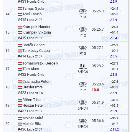
#431
Honda Civic
Δ5.9
Tamás Gyula
+24.4
05:25.3
14.
Ábel László
+06.8
P13
#415
Lada 2107
Δ7.9
Krámpek Nándor
+25.8
05:26.7
15.
Krámpek Viktória
+01.4
P12
#419
Lada 2107
Δ8.4
Bartók Bence
+26.2
05:27.1
16.
Tankóczy Csaba
+00.4
P13
#414
Lada 2107
Δ8.5
Tomasovszki Gergely
+27.3
05:28.2
17.
Tóth Ákos
+01.1
6/RC4
#432
Honda Civic
Δ8.8
Csizmadia Péter
+27.5
05:28.4
18.
Drexler Imre
+00.2
10.0
P12
#423
Lada VFTS
Δ8.9
Bőhm Tibor
+31.0
05:31.9
19.
Huszár Péter
+03.5
6/RC4
#437
Lada 2107
Δ9.9
Molnár Máté
+35.7
05:36.6
20.
Molnár Rita
+04.7
6/RC4
#436
Lada 2107
Δ11.2