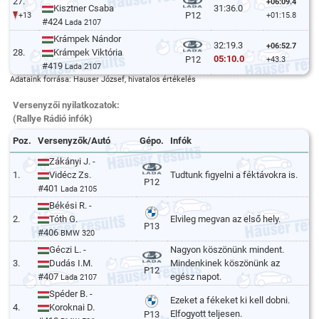
27.
+06:09.4
Kisztner Csaba
31:36.0
P12
+13
+01:15.8
#424
Lada 2107
Krámpek Nándor
32:19.3
+06:52.7
28.
Krámpek Viktória
05:10.0
P12
+43.3
#419
Lada 2107
Adataink forrása: Hauser József, hivatalos értékelés
Versenyzői nyilatkozatok:
(Rallye Rádió infók)
Poz.
Versenyzők/Autó
Gépo.
Infók
Zákányi J. -
1.
Vidécz Zs.
Tudtunk figyelni a féktávokra is.
P12
#401
Lada 2105
Békési R. -
2.
Tóth G.
Elvileg megvan az első hely.
P13
#406
BMW 320
Géczi L. -
Nagyon köszönünk mindent.
3.
Dudás I.M.
Mindenkinek köszönünk az
P12
#407
egész napot.
Lada 2107
Spéder B. -
Ezeket a fékeket ki kell dobni.
4.
Koroknai D.
Elfogyott teljesen.
P13