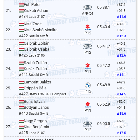
Fóti Péter
+37.2
05:38.1
21.
Kiskuti Adrián
+01.5
6/RC4
#434
Lada 2107
Δ11.6
Kiss Zsolt
+39.5
05:40.4
22.
Kiss Szabó Mónika
+02.3
P12
#422
Suzuki Swift
Δ12.3
Csibrák Zoltán
+40.8
05:41.7
23.
Csibrák Csaba
+01.3
P12
#426
Lada 2105
Δ12.6
Szabó Zoltán
+46.3
05:47.2
24.
Kozák Zoltán
+05.5
P11
#441
Suzuki Swift
Δ14.1
Lampért Balázs
+47.9
05:48.8
25.
Czippán Béla
+01.6
P12
#427
BMW E36 316i Compact
Δ14.5
Buris István
+52.0
05:52.9
26.
Bottyán János
+04.1
P11
#440
Suzuki Swift
Δ15.6
Nagy Gergely
+59.6
06:00.5
27.
Kiss Benjámin
+07.6
P12
#425
Lada 2107
Δ17.5