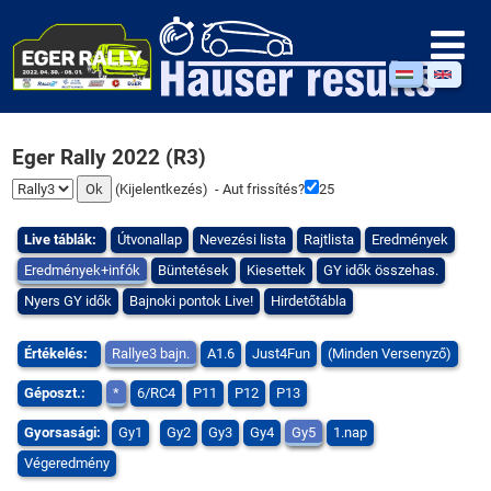
Eger Rally 2022 (R3)
(
Kijelentkezés
) - Aut frissítés?
24
Live táblák:
Útvonallap
Nevezési lista
Rajtlista
Eredmények
Eredmények+infók
Büntetések
Kiesettek
GY idők összehas.
Nyers GY idők
Bajnoki pontok Live!
Hirdetőtábla
Értékelés:
Rallye3 bajn.
A1.6
Just4Fun
(Minden Versenyző)
Géposzt.:
*
6/RC4
P11
P12
P13
Gyorsasági:
Gy1
Gy2
Gy3
Gy4
Gy5
1.nap
Végeredmény