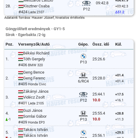
Mészáros László
+04:41.9
09:42.8
28.
Kisztner Csaba
+03:42.3
P12
#424
Lada 2107
Δ51.2
Adataink forrása: Hauser József, hivatalos értékelés
Göngyölített eredmények - GY1-5
Sirok - Egerbakta /2-ig
Poz.
Versenyzők/Autó
Gépo.
Össz. idő
Kül.
Békési Richárd
1.
Tóth Gergely
25:26.6
P13
#406
BMW 320
Geng Bence
+01.4
2.
Geng Ferenc
25:28.0
6/RC4
+01.4
#405
Honda Civic
Zákányi János
25:44.1
+17.5
3.
Vidécz Zsolt
10.0
P12
+16.1
#401
Lada 2105
Guzi János
4.
25:55.4
+28.8
Somlai Gábor
10.0
P13
-1
+11.3
#409
Honda EP3
Takács István
5.
+29.5
Takács István
25:56.1