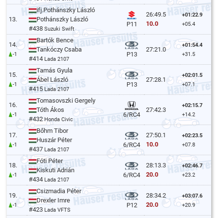
ifj.Pothánszky László
26:49.5
+01:22.9
13.
Pothánszky László
10.0
P11
+05.4
#438
Suzuki Swift
Bartók Bence
14.
+01:54.4
Tankóczy Csaba
27:21.0
P13
-1
+31.5
#414
Lada 2107
Tamás Gyula
15.
+02:01.5
Ábel László
27:28.1
P13
-1
+07.1
#415
Lada 2107
Tomasovszki Gergely
16.
+02:15.7
Tóth Ákos
27:42.3
6/RC4
-1
+14.2
#432
Honda Civic
Bőhm Tibor
17.
27:50.1
+02:23.5
Huszár Péter
10.0
6/RC4
-1
+07.8
#437
Lada 2107
Fóti Péter
18.
28:13.3
+02:46.7
Kiskuti Adrián
20.0
6/RC4
-1
+23.2
#434
Lada 2107
Csizmadia Péter
19.
28:34.2
+03:07.6
Drexler Imre
20.0
P12
-1
+20.9
#423
Lada VFTS