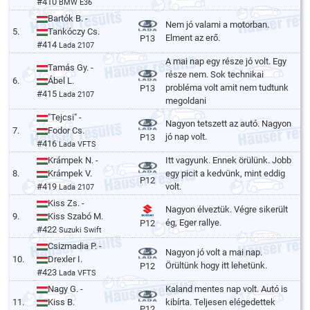
#410
BMW E36
Bartók B. -
Nem jó valami a motorban.
5.
Tankóczy Cs.
Elment az erő.
P13
#414
Lada 2107
A mai nap egy része jó volt. Egy
Tamás Gy. -
része nem. Sok technikai
6.
Ábel L.
probléma volt amit nem tudtunk
P13
#415
Lada 2107
megoldani
"Tejcsi" -
Nagyon tetszett az autó. Nagyon
7.
Fodor Cs.
jó nap volt.
P13
#416
Lada VFTS
Krámpek N. -
Itt vagyunk. Ennek örülünk. Jobb
8.
Krámpek V.
egy picit a kedvünk, mint eddig
P12
#419
volt.
Lada 2107
Kiss Zs. -
Nagyon élveztük. Végre sikerült
9.
Kiss Szabó M.
ég, Eger rallye.
P12
#422
Suzuki Swift
Csizmadia P. -
Nagyon jó volt a mai nap.
10.
Drexler I.
Örültünk hogy itt lehetünk.
P12
#423
Lada VFTS
Nagy G. -
Kaland mentes nap volt. Autó is
11.
Kiss B.
kibírta. Teljesen elégedettek
P12