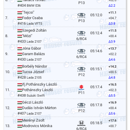
+02.0
P13
#404
BMW E36
Δ2.2
"Tejcsi"
+11.1
05:12.0
7.
Fodor Csaba
+04.7
P13
#416
Lada VFTS
Δ3.8
Szegedi Zoltán
+11.5
05:12.4
8.
"Mózi"
+00.4
6/RC4
#433
Lada 2107
Δ3.9
Jóna Gábor
+13.7
05:14.6
9.
Garam Balázs
+02.2
6/RC4
#430
Lada 2107
Δ4.6
Borbély Nándor
+14.2
05:15.1
10.
Tucsa József
+00.5
P12
#428
Lada 2105
Δ4.8
ifj.Pothánszky László
+16.5
05:17.4
11.
Pothánszky László
+02.3
P11
#438
Suzuki Swift
Δ5.5
Géczi László
+16.9
05:17.8
12.
Dudás István Márton
+00.4
P12
#407
Lada 2107
Δ5.6
Merényi Zsolt
+17.6
05:18.5
13.
Modrovics Mónika
+00.7
6/RC4