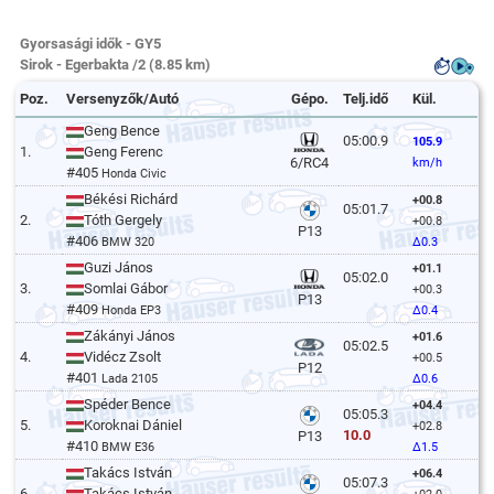
Gyorsasági idők - GY5
Sirok - Egerbakta /2 (8.85 km)
Poz.
Versenyzők/Autó
Gépo.
Telj.idő
Kül.
Geng Bence
05:00.9
105.9
1.
Geng Ferenc
6/RC4
km/h
#405
Honda Civic
Békési Richárd
+00.8
05:01.7
2.
Tóth Gergely
+00.8
P13
#406
BMW 320
Δ0.3
Guzi János
+01.1
05:02.0
3.
Somlai Gábor
+00.3
P13
#409
Honda EP3
Δ0.4
Zákányi János
+01.6
05:02.5
4.
Vidécz Zsolt
+00.5
P12
#401
Lada 2105
Δ0.6
Spéder Bence
+04.4
05:05.3
5.
Koroknai Dániel
+02.8
10.0
P13
#410
BMW E36
Δ1.5
Takács István
+06.4
05:07.3
6.
Takács István