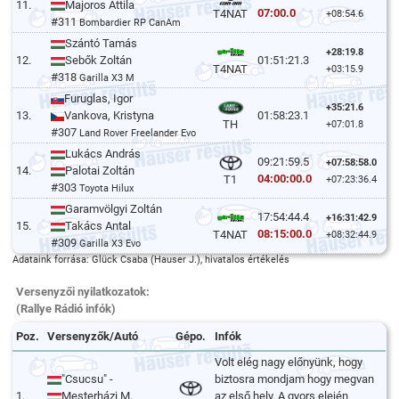
11.
Majoros Attila
07:00.0
T4NAT
+08:54.6
#311
Bombardier RP CanAm
Szántó Tamás
+28:19.8
12.
Sebők Zoltán
01:51:21.3
T4NAT
+03:15.9
#318
Garilla X3 M
Furuglas, Igor
+35:21.6
13.
Vankova, Kristyna
01:58:23.1
TH
+07:01.8
#307
Land Rover Freelander Evo
Lukács András
09:21:59.5
+07:58:58.0
14.
Palotai Zoltán
04:00:00.0
T1
+07:23:36.4
#303
Toyota Hilux
Garamvölgyi Zoltán
17:54:44.4
+16:31:42.9
15.
Takács Antal
08:15:00.0
T4NAT
+08:32:44.9
#309
Garilla X3 Evo
Adataink forrása: Glück Csaba (Hauser J.), hivatalos értékelés
Versenyzői nyilatkozatok:
(Rallye Rádió infók)
Poz.
Versenyzők/Autó
Gépo.
Infók
Volt elég nagy előnyünk, hogy
"Csucsu" -
biztosra mondjam hogy megvan
1.
Mesterházi M.
az első hely. A gyors elején