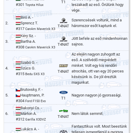
T1
#301
leszakadt az eső. Örülünk hogy
Toyota Hilux
vége.
Biró A. -
Szerencsések voltunk, mind a
2.
Sprencz T.
háromszor esőt kaptunk el.
T4NAT
#317
CanAm Maverick X3
Kéry Sz. -
Jött befele az eső mindenhonnan
3.
Bartha A.
sajnos.
T4NAT
#308
CanAm Maverick X3
Az elején nagyon zuhogott az
eső. A szélvédő megvédett
Szabó G. -
minket. Volt egy kis rendőri
4.
Szücs G.
atrocitás, ott van egy 20 perces
T4NAT
#315
Bedu SXS X3
késésünk is. De jól éreztük
magunkat.
Brutovsky, F. -
5.
Hauptmann, P.
Nagyon nagyon jó gyorsasági.
T1
#304
Ford F150 Evo
Bakonyi Cs. -
6.
Márton A.
Nem látok semmit.
T4NAT
#312
Garilla X3DVZ
Fantasztikus volt. Most beestünk
Lukács A. -
teljesen ismeretlenül a gyorsra.