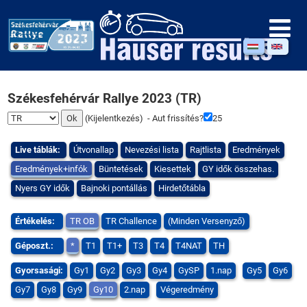
Székesfehérvár Rallye 2023 (TR)
(
Kijelentkezés
) - Aut frissítés?
25
Live táblák:
Útvonallap
Nevezési lista
Rajtlista
Eredmények
Eredmények+infók
Büntetések
Kiesettek
GY idők összehas.
Nyers GY idők
Bajnoki pontállás
Hirdetőtábla
Értékelés:
TR OB
TR Challence
(Minden Versenyző)
Géposzt.:
*
T1
T1+
T3
T4
T4NAT
TH
Gyorsasági:
Gy1
Gy2
Gy3
Gy4
GySP
1.nap
Gy5
Gy6
Gy7
Gy8
Gy9
Gy10
2.nap
Végeredmény