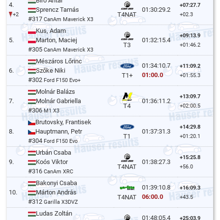
Biró Antal
4.
+07:27.7
Sprencz Tamás
01:30:29.2
T4NAT
+2
+02.3
#317
CanAm Maverick X3
Kus, Adam
+09:13.9
5.
Marton, Maciej
01:32:15.4
T3
+01:46.2
#305
CanAm Maverick X3
Mészáros Lőrinc
01:34:10.7
+11:09.2
6.
Szőke Niki
01:00.0
T1+
+01:55.3
#302
Ford F150 Evo+
Molnár Balázs
+13:09.7
7.
Molnár Gabriella
01:36:11.2
T4
+02:00.5
#306
M1 X3
Brutovsky, Frantisek
+14:29.8
8.
Hauptmann, Petr
01:37:31.3
T1
+01:20.1
#304
Ford F150 Evo
Urbán Csaba
+15:25.8
9.
Koós Viktor
01:38:27.3
T4NAT
+56.0
#316
CanAm XRC
Bakonyi Csaba
01:39:10.8
+16:09.3
10.
Márton András
06:00.0
T4NAT
+43.5
#312
Garilla X3DVZ
Ludas Zoltán
01:48:05.4
+25:03.9