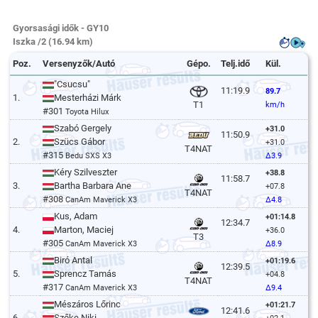
Gyorsasági idők - GY10
Iszka /2 (16.94 km)
Poz.
Versenyzők/Autó
Gépo.
Telj.idő
Kül.
"Csucsu"
11:19.9
89.7
1.
Mesterházi Márk
T1
km/h
#301
Toyota Hilux
Szabó Gergely
+31.0
11:50.9
2.
Szücs Gábor
+31.0
T4NAT
#315
Bedu SXS X3
Δ3.9
Kéry Szilveszter
+38.8
11:58.7
3.
Bartha Barbara Ane
+07.8
T4NAT
#308
CanAm Maverick X3
Δ4.8
Kus, Adam
+01:14.8
12:34.7
4.
Marton, Maciej
+36.0
T3
#305
CanAm Maverick X3
Δ8.9
Biró Antal
+01:19.6
12:39.5
5.
Sprencz Tamás
+04.8
T4NAT
#317
CanAm Maverick X3
Δ9.4
Mészáros Lőrinc
+01:21.7
12:41.6
6.
Szőke Niki