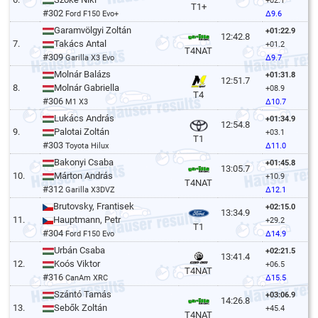
+02.1
T1+
#302
Ford F150 Evo+
Δ9.6
Garamvölgyi Zoltán
+01:22.9
12:42.8
7.
Takács Antal
+01.2
T4NAT
#309
Garilla X3 Evo
Δ9.7
Molnár Balázs
+01:31.8
12:51.7
8.
Molnár Gabriella
+08.9
T4
#306
M1 X3
Δ10.7
Lukács András
+01:34.9
12:54.8
9.
Palotai Zoltán
+03.1
T1
#303
Toyota Hilux
Δ11.0
Bakonyi Csaba
+01:45.8
13:05.7
10.
Márton András
+10.9
T4NAT
#312
Garilla X3DVZ
Δ12.1
Brutovsky, Frantisek
+02:15.0
13:34.9
11.
Hauptmann, Petr
+29.2
T1
#304
Ford F150 Evo
Δ14.9
Urbán Csaba
+02:21.5
13:41.4
12.
Koós Viktor
+06.5
T4NAT
#316
CanAm XRC
Δ15.5
Szántó Tamás
+03:06.9
14:26.8
13.
Sebők Zoltán
+45.4
T4NAT