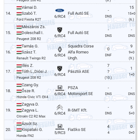
Peugeot 208 R2
(8.)
Várnai D.
15
-
14.
Szabó T.
Full Autó SE
15+0
6/RC4
DNS
Ford Fiesta R2T
(6.)
Mészáros Zs.
-
-
15.
Doleschall I.
Full Autó SE
6/RC4
DNS
DNS
Peugeot 208 R2
Tamás G.
Squadra Corse
9
0
16.
Szász T.
Alfa Romeo
9+0
6/RC4
DNF
Ungh.
Renault Twingo R2
(9.)
Illés Z.
7
1
17.
Tóth L.,Diósi J.
Pásztói ASE
7
6/RC4
1+0
Peugeot 208 R2
(10.)
Czang Gy.
PSZA
-
-
18.
Ősze R.
Motorsport SE
6/RC4
DNS
DNS
Honda Civic VTi EK4
Zagyva D.
-
5
19.
Zagyva L.
R-SMT Kft.
6/RC4
DNS
5+0
Citroën C2 R2 Max
Ázsót Sz.
4
0
20.
Kispataki G.
FiaSko SE
5/RC3
4
0+0
Honda FN2