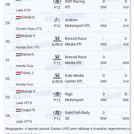
Stift Racing
0
0
28.
Kft.
P12
DNF
0+0
Lada 2101
Kóródi K.
Andrew
-
0
29.
Motorsport Kft.
P12
DNS
0+0
Citroën Saxo VTS
Molnár F.
Borsod Race
-
0
30.
Media Kft.
6/RC4
DNS
0+0
Honda Civic VTi
Barna K.
Borsod Race
0
-
31.
Media Kft.
P12
DNF
DNS
Honda Civic
Fróna J.
Kole Media
0
0
32.
Center Kft.
6/RC4
DNF
0+0
Honda Civic
Molnár F.
Rigó
0
0
33.
Motorsport
P12
DNF
DNF
Lada VFTS
Csapó R.
Gold Fish Rally
0
-
34.
SE
P12
DNF
DNS
Lada VFTS
Megjegyzés: A bajnoki pontok Szezon LIVE! pont táblázat a hivatalos végeredmény utá