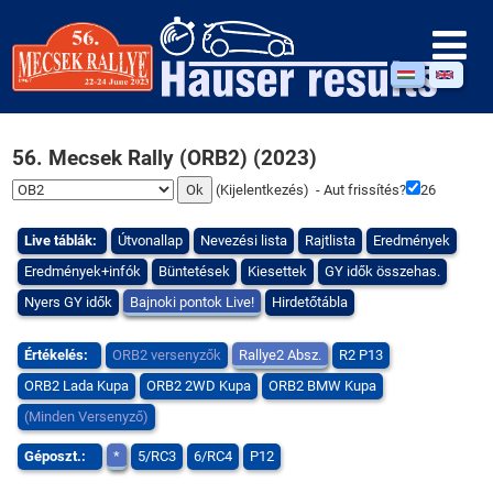
56. Mecsek Rally (ORB2) (2023)
(
Kijelentkezés
) - Aut frissítés?
25
Live táblák:
Útvonallap
Nevezési lista
Rajtlista
Eredmények
Eredmények+infók
Büntetések
Kiesettek
GY idők összehas.
Nyers GY idők
Bajnoki pontok Live!
Hirdetőtábla
Értékelés:
ORB2 versenyzők
Rallye2 Absz.
R2 P13
ORB2 Lada Kupa
ORB2 2WD Kupa
ORB2 BMW Kupa
(Minden Versenyző)
Géposzt.:
*
5/RC3
6/RC4
P12