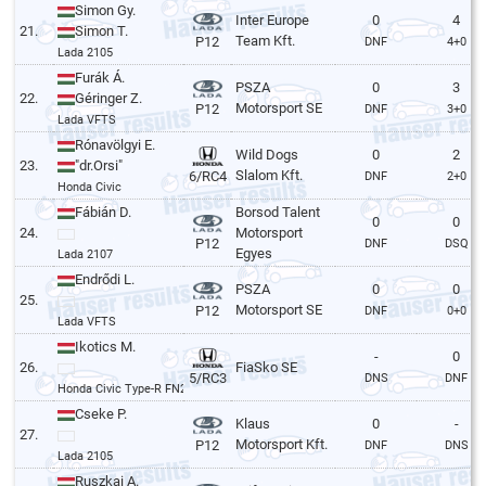
Simon Gy.
Inter Europe
0
4
21.
Simon T.
Team Kft.
P12
DNF
4+0
Lada 2105
Furák Á.
PSZA
0
3
22.
Géringer Z.
Motorsport SE
P12
DNF
3+0
Lada VFTS
Rónavölgyi E.
Wild Dogs
0
2
23.
"dr.Orsi"
Slalom Kft.
6/RC4
DNF
2+0
Honda Civic
Fábián D.
Borsod Talent
0
0
24.
Motorsport
P12
DNF
DSQ
Egyes
Lada 2107
Endrődi L.
PSZA
0
0
25.
Motorsport SE
P12
DNF
0+0
Lada VFTS
Ikotics M.
-
0
26.
FiaSko SE
5/RC3
DNS
DNF
Honda Civic Type-R FN2
Cseke P.
Klaus
0
-
27.
Motorsport Kft.
P12
DNF
DNS
Lada 2105
Ruszkai A.