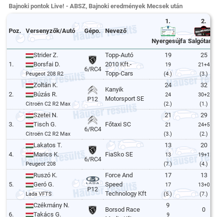
Bajnoki pontok Live! - ABSZ, Bajnoki eredmények Mecsek után
1.
2.
Poz.
Versenyzők/­Autó
Gépo.
Nevező
Nyergesújfalu
Salgótarjá
Strider Z.
Topp-Autó
19
25
1.
Borsfai D.
2010 Kft.-
19
21+4
6/RC4
Topp-Cars
Peugeot 208 R2
(4.)
(3.)
Zoltán K.
24
32
Kanyik
2.
Búzás R.
24
30+2
Motorsport SE
P12
Citroën C2 R2 Max
(2.)
(1.)
Szetei N.
21
29
3.
Tisch G.
Főtaxi SC
21
24+5
6/RC4
Citroën C2 R2 Max
(3.)
(2.)
Lakatos T.
13
20
4.
Marics K.
FiaSko SE
13
19+1
6/RC4
Peugeot 208
(7.)
(4.)
Ruszó K.
Force And
17
13
5.
Geró G.
Speed
17
13+0
P12
Technology Kft
Lada VFTS
(5.)
(7.)
Czékmány N.
9
Borsod Race
0
6.
Takács G.
9