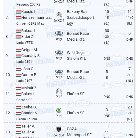
Media Kft.
6/RC4
DNF
Peugeot 208 R2
(9.)
Kocsis I.
Bakony Rali
15
11
7.
Henszelmann Zs.,Géringer Z.
Szabadidősport
15
11+0
6/RC4
Egy
Citroën C2R2 Max
(6.)
(8.)
Baksai L.
30
Borsod Race
0
8.
Erdei Z.
30
Media Kft.
P12
DNF
Lada VFTS
(1.)
Geiger M.
Wild Dogs
-
-
9.
Csanády S.
Slalom Kft.
P12
DNS
DNS
Lada 2101
Jóna G.
7
Borsod Race
5
10.
Garam B.
7+0
Media Kft.
P12
5
Lada 2107
(10.)
Molnár Z.
-
-
11.
Bakos I.
FiaSko SE
P12
DNS
DNS
Citroën C2
Zsebe G.
20
0
12.
Sándor N.
FiaSko SE
17+3
P12
DNF
Škoda Felicia
(5.)
Tellér A.
11
PSZA
-
13.
Tellér A.
11
Motorsport SE
6/RC4
DNS