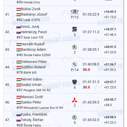
#50
Honda Civic
Bütösi Zsolt
+16:49.3
41.
Radványi József
01:35:22.9
P/12
+01:13.0
#82
Lada 21074
Keszi, Juraj
+18:37.7
42.
Helméczy, Pavol
01:37:11.3
5
+01:48.4
#67
Seat Leon TDi
Horváth Rudolf
+20:01.5
43.
Bardóczy Ádám
01:38:35.1
2
+01:23.8
#40
Skoda Fabia S2000
Debreceni Péter
01:40:08.3
+21:34.7
44.
Szőllősi Roland
50.0
P/14
+01:33.2
#78
BMW M3
Német Gábor
01:41:31.3
+22:57.7
45.
Szabó István
30.0
6
+01:23.0
#51
Peugeot 208 Vti R2
Marozsi Zsolt
+23:35.7
46.
Szeles Péter
01:42:09.3
2
+38.0
#39
Mitsubishi Lancer Evo IX R4
Fusko, František
+24:58.9
47.
Tokoly, Štefan
01:43:32.5
5
+01:23.2
#68
Škoda Fabia