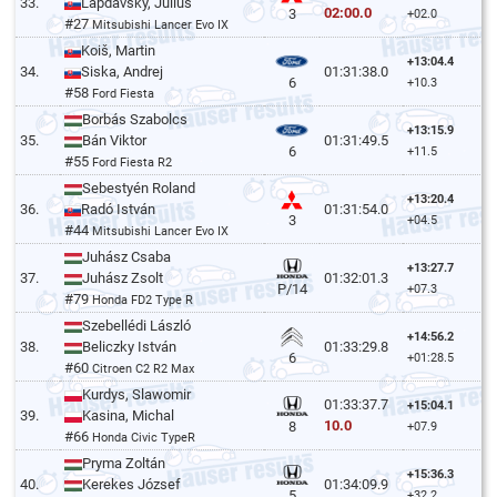
33.
Lapdavský, Július
02:00.0
3
+02.0
#27
Mitsubishi Lancer Evo IX
Koiš, Martin
+13:04.4
34.
Siska, Andrej
01:31:38.0
6
+10.3
#58
Ford Fiesta
Borbás Szabolcs
+13:15.9
35.
Bán Viktor
01:31:49.5
6
+11.5
#55
Ford Fiesta R2
Sebestyén Roland
+13:20.4
36.
Radó István
01:31:54.0
3
+04.5
#44
Mitsubishi Lancer Evo IX
Juhász Csaba
+13:27.7
37.
Juhász Zsolt
01:32:01.3
P/14
+07.3
#79
Honda FD2 Type R
Szebellédi László
+14:56.2
38.
Beliczky István
01:33:29.8
6
+01:28.5
#60
Citroen C2 R2 Max
Kurdys, Slawomir
01:33:37.7
+15:04.1
39.
Kasina, Michal
10.0
8
+07.9
#66
Honda Civic TypeR
Pryma Zoltán
+15:36.3
40.
Kerekes József
01:34:09.9
5
+32.2