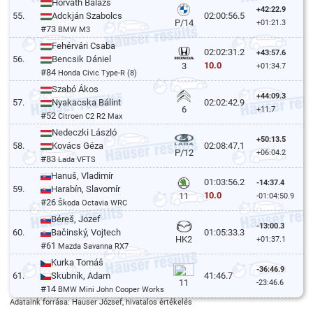
Horváth Balázs
+42:22.9
55.
Adckján Szabolcs
02:00:56.5
P/14
+01:21.3
#73
BMW M3
Fehérvári Csaba
02:02:31.2
+43:57.6
56.
Bencsik Dániel
10.0
3
+01:34.7
#84
Honda Civic Type-R (8)
Szabó Ákos
+44:09.3
57.
Nyakacska Bálint
02:02:42.9
6
+11.7
#52
Citroen C2 R2 Max
Nedeczki László
+50:13.5
58.
Kovács Géza
02:08:47.1
P/12
+06:04.2
#83
Lada VFTS
Hanuš, Vladimír
01:03:56.2
-14:37.4
59.
Harabín, Slavomír
10.0
11
-01:04:50.9
#26
Škoda Octavia WRC
Béreš, Jozef
-13:00.3
60.
Bačinský, Vojtech
01:05:33.3
HK2
+01:37.1
#61
Mazda Savanna RX7
Kurka Tomáš
-36:46.9
61.
Skubník, Adam
41:46.7
11
-23:46.6
#14
BMW Mini John Cooper Works WRC
Adataink forrása: Hauser József, hivatalos értékelés