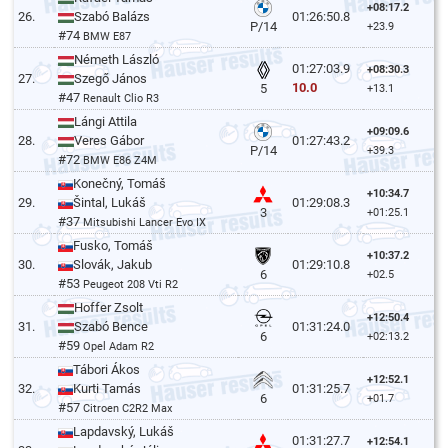
+08:17.2
26.
Szabó Balázs
01:26:50.8
P/14
+23.9
#74
BMW E87
Németh László
01:27:03.9
+08:30.3
27.
Szegő János
10.0
5
+13.1
#47
Renault Clio R3
Lángi Attila
+09:09.6
28.
Veres Gábor
01:27:43.2
P/14
+39.3
#72
BMW E86 Z4M
Konečný, Tomáš
+10:34.7
29.
Šintal, Lukáš
01:29:08.3
3
+01:25.1
#37
Mitsubishi Lancer Evo IX
Fusko, Tomáš
+10:37.2
30.
Slovák, Jakub
01:29:10.8
6
+02.5
#53
Peugeot 208 Vti R2
Hoffer Zsolt
+12:50.4
31.
Szabó Bence
01:31:24.0
6
+02:13.2
#59
Opel Adam R2
Tábori Ákos
+12:52.1
32.
Kurti Tamás
01:31:25.7
6
+01.7
#57
Citroen C2R2 Max
Lapdavský, Lukáš
01:31:27.7
+12:54.1