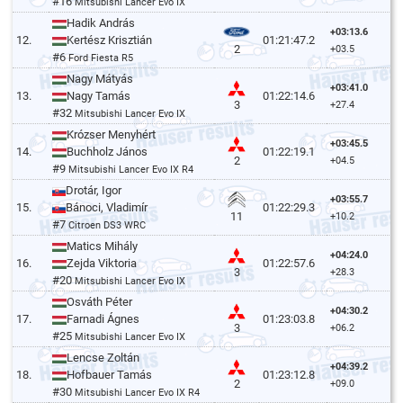
#16
Mitsubishi Lancer Evo IX
Hadik András
+03:13.6
12.
Kertész Krisztián
01:21:47.2
2
+03.5
#6
Ford Fiesta R5
Nagy Mátyás
+03:41.0
13.
Nagy Tamás
01:22:14.6
3
+27.4
#32
Mitsubishi Lancer Evo IX
Krózser Menyhért
+03:45.5
14.
Buchholz János
01:22:19.1
2
+04.5
#9
Mitsubishi Lancer Evo IX R4
Drotár, Igor
+03:55.7
15.
Bánoci, Vladimír
01:22:29.3
11
+10.2
#7
Citroen DS3 WRC
Matics Mihály
+04:24.0
16.
Zejda Viktoria
01:22:57.6
3
+28.3
#20
Mitsubishi Lancer Evo IX
Osváth Péter
+04:30.2
17.
Farnadi Ágnes
01:23:03.8
3
+06.2
#25
Mitsubishi Lancer Evo IX
Lencse Zoltán
+04:39.2
18.
Hofbauer Tamás
01:23:12.8
2
+09.0
#30
Mitsubishi Lancer Evo IX R4