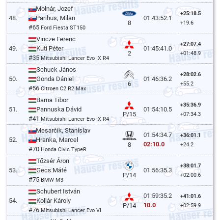
Molnár, Jozef
+25:18.5
48.
Parihus, Milan
01:43:52.1
8
+19.6
#65
Ford Fiesta ST150
Vincze Ferenc
+27:07.4
49.
Kuti Péter
01:45:41.0
2
+01:48.9
#35
Mitsubishi Lancer Evo IX R4
Schuck János
+28:02.6
50.
Gonda Dániel
01:46:36.2
6
+55.2
#56
Citroen C2 R2 Max
Barna Tibor
+35:36.9
51.
Pannuska Dávid
01:54:10.5
P/15
+07:34.3
#41
Mitsubishi Lancer Evo IX R4
Mesarčík, Stanislav
01:54:34.7
+36:01.1
52.
Hranka, Marcel
02:10.0
8
+24.2
#70
Honda Civic TypeR
Tőzsér Áron
+38:01.7
53.
Gecs Máté
01:56:35.3
P/14
+02:00.6
#75
BMW M3
Schubert István
01:59:35.2
+41:01.6
54.
Kollár Károly
10.0
P/14
+02:59.9
#76
Mitsubishi Lancer Evo VI