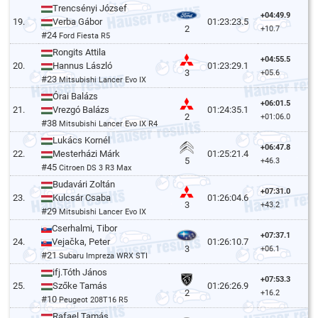
Trencsényi József
+04:49.9
19.
Verba Gábor
01:23:23.5
2
+10.7
#24
Ford Fiesta R5
Rongits Attila
+04:55.5
20.
Hannus László
01:23:29.1
3
+05.6
#23
Mitsubishi Lancer Evo IX
Órai Balázs
+06:01.5
21.
Vrezgó Balázs
01:24:35.1
2
+01:06.0
#38
Mitsubishi Lancer Evo IX R4
Lukács Kornél
+06:47.8
22.
Mesterházi Márk
01:25:21.4
5
+46.3
#45
Citroen DS 3 R3 Max
Budavári Zoltán
+07:31.0
23.
Kulcsár Csaba
01:26:04.6
3
+43.2
#29
Mitsubishi Lancer Evo IX
Cserhalmi, Tibor
+07:37.1
24.
Vejačka, Peter
01:26:10.7
3
+06.1
#21
Subaru Impreza WRX STI
ifj.Tóth János
+07:53.3
25.
Szőke Tamás
01:26:26.9
2
+16.2
#10
Peugeot 208T16 R5
Rafael Tamás