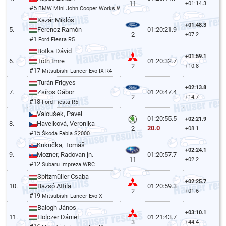
11
+01:14.3
#5
BMW Mini John Cooper Works WRC
Kazár Miklós
+01:48.3
5.
Ferencz Ramón
01:20:21.9
2
+07.2
#1
Ford Fiesta R5
Botka Dávid
+01:59.1
6.
Tóth Imre
01:20:32.7
2
+10.8
#17
Mitsubishi Lancer Evo IX R4
Turán Frigyes
+02:13.8
7.
Zsíros Gábor
01:20:47.4
2
+14.7
#18
Ford Fiesta R5
Valoušek, Pavel
01:20:55.5
+02:21.9
8.
Havelková, Veronika
20.0
2
+08.1
#15
Škoda Fabia S2000
Kukučka, Tomáš
+02:24.1
9.
Mozner, Radovan jn.
01:20:57.7
11
+02.2
#12
Subaru Impreza WRC
Spitzmüller Csaba
+02:25.7
10.
Bazsó Attila
01:20:59.3
2
+01.6
#19
Mitsubishi Lancer Evo X
Balogh János
+03:10.1
11.
Holczer Dániel
01:21:43.7
3
+44.4