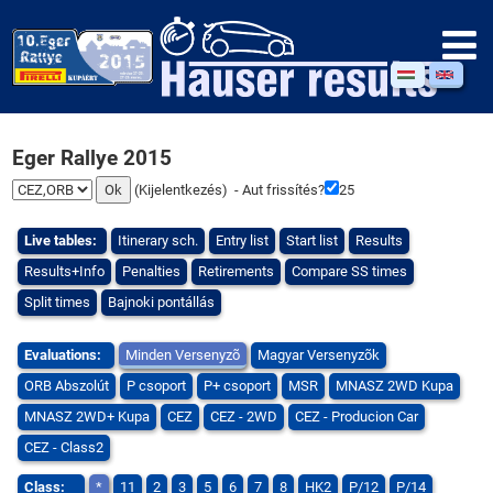
Eger Rallye 2015
(
Kijelentkezés
) - Aut frissítés?
25
Live tables:
Itinerary sch.
Entry list
Start list
Results
Results+Info
Penalties
Retirements
Compare SS times
Split times
Bajnoki pontállás
Evaluations:
Minden Versenyzõ
Magyar Versenyzõk
ORB Abszolút
P csoport
P+ csoport
MSR
MNASZ 2WD Kupa
MNASZ 2WD+ Kupa
CEZ
CEZ - 2WD
CEZ - Producion Car
CEZ - Class2
Class:
*
11
2
3
5
6
7
8
HK2
P/12
P/14