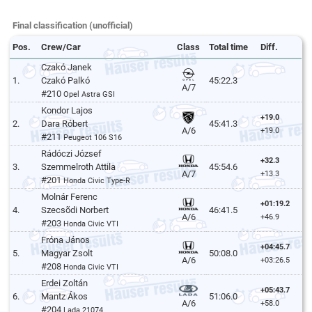
Final classification (unofficial)
Pos.
Crew/Car
Class
Total time
Diff.
Czakó Janek
1.
Czakó Palkó
45:22.3
A/7
#210
Opel Astra GSI
Kondor Lajos
+19.0
2.
Dara Róbert
45:41.3
A/6
+19.0
#211
Peugeot 106 S16
Rádóczi József
+32.3
3.
Szemmelroth Attila
45:54.6
A/7
+13.3
#201
Honda Civic Type-R
Molnár Ferenc
+01:19.2
4.
Szecsõdi Norbert
46:41.5
A/6
+46.9
#203
Honda Civic VTI
Fróna János
+04:45.7
5.
Magyar Zsolt
50:08.0
A/6
+03:26.5
#208
Honda Civic VTI
Erdei Zoltán
+05:43.7
6.
Mantz Ákos
51:06.0
A/6
+58.0
#204
Lada 21074