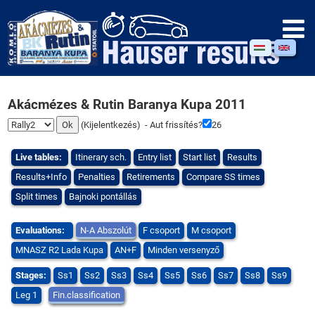
Akácmézes & Rutin Baranya Kupa 2011
(
Kijelentkezés
) - Aut frissítés?
26
Live tables:
Itinerary sch.
Entry list
Start list
Results
Results+Info
Penalties
Retirements
Compare SS times
Split times
Bajnoki pontállás
Evaluations:
N-A Abszolút
F csoport
M csoport
MNASZ R2 Lada Kupa
AN+F
Minden versenyző
Stages:
Ss1
Ss2
Ss3
Ss4
Ss5
Ss6
Ss7
Ss8
Ss9
Leg 1
Fin.classification