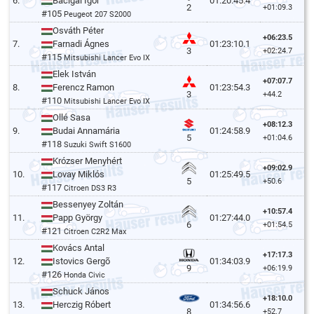
6.
Bacigal Igor
01:20:45.4
2
+01:09.3
#105
Peugeot 207 S2000
Osváth Péter
+06:23.5
7.
Farnadi Ágnes
01:23:10.1
3
+02:24.7
#115
Mitsubishi Lancer Evo IX
Elek István
+07:07.7
8.
Ferencz Ramon
01:23:54.3
3
+44.2
#110
Mitsubishi Lancer Evo IX
Ollé Sasa
+08:12.3
9.
Budai Annamária
01:24:58.9
5
+01:04.6
#118
Suzuki Swift S1600
Krózser Menyhért
+09:02.9
10.
Lovay Miklós
01:25:49.5
5
+50.6
#117
Citroen DS3 R3
Bessenyey Zoltán
+10:57.4
11.
Papp György
01:27:44.0
6
+01:54.5
#121
Citroen C2R2 Max
Kovács Antal
+17:17.3
12.
Istovics Gergõ
01:34:03.9
9
+06:19.9
#126
Honda Civic
Schuck János
+18:10.0
13.
Herczig Róbert
01:34:56.6
8
+52.7