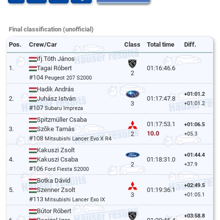
Final classification (unofficial)
Pos.
Crew/Car
Class
Total time
Diff.
ifj.Tóth János
1.
Tagai Róbert
01:16:46.6
2
#104
Peugeot 207 S2000
Hadik András
+01:01.2
2.
Juhász István
01:17:47.8
3
+01:01.2
#107
Subaru Impreza
Spitzmüller Csaba
01:17:53.1
+01:06.5
3.
Szõke Tamás
10.0
2
+05.3
#108
Mitsubishi Lancer Evo X R4
Kakuszi Zsolt
+01:44.4
4.
Kakuszi Csaba
01:18:31.0
2
+37.9
#106
Ford Fiesta S2000
Botka Dávid
+02:49.5
5.
Szenner Zsolt
01:19:36.1
3
+01:05.1
#113
Mitsubishi Lancer Exo IX
Bútor Róbert
+03:58.8