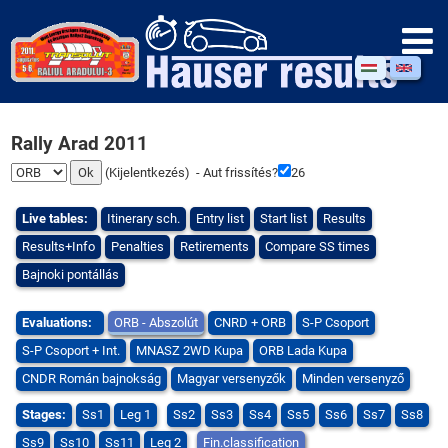
Rally Arad 2011
(
Kijelentkezés
) - Aut frissítés?
26
Live tables:
Itinerary sch.
Entry list
Start list
Results
Results+Info
Penalties
Retirements
Compare SS times
Bajnoki pontállás
Evaluations:
ORB - Abszolút
CNRD + ORB
S-P Csoport
S-P Csoport + Int.
MNASZ 2WD Kupa
ORB Lada Kupa
CNDR Román bajnokság
Magyar versenyzők
Minden versenyző
Stages:
Ss1
Leg 1
Ss2
Ss3
Ss4
Ss5
Ss6
Ss7
Ss8
Ss9
Ss10
Ss11
Leg 2
Fin.classification