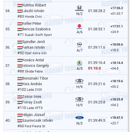
Kutrtos Róbert
+17:26.2
34.
László István
01:38:28.2
N/2
+01:03.7
#83
Honda Civic
Keller Péter
+17:51.1
35.
Bencze Szabolcs
01:38:53.1
A/6
+24.9
#71
Suzuki Swift Sport
Spindler Jenő
+18:09.6
36.
Farkas István
01:39:11.6
A/7
+18.5
#52
Opel Astra GSI
Kovács Antal
01:39:16.4
+18:14.4
37.
Istovics Gergely
01:10.0
A/5
+04.8
#88
Skoda Fabia
Boroznaki Tibor
+18:19.6
38.
Kiss András
01:39:21.6
H/9
+05.2
#102
Lada 2105
Zsíros Imre
+18:23.8
39.
Forray Zsolt
01:39:25.8
H/9
+04.2
#110
Lada VFTS
Hibján József
+18:47.5
40.
Szurovcsák István
01:39:49.5
N/3
+23.7
#60
Ford Fiesta St