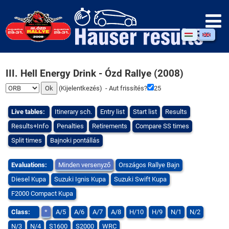
III. Hell Energy Drink - Ózd Rallye (2008)
(
Kijelentkezés
) - Aut frissítés?
25
Live tables:
Itinerary sch.
Entry list
Start list
Results
Results+Info
Penalties
Retirements
Compare SS times
Split times
Bajnoki pontállás
Evaluations:
Minden versenyző
Országos Rallye Bajn
Diesel Kupa
Suzuki Ignis Kupa
Suzuki Swift Kupa
F2000 Compact Kupa
Class:
*
A/5
A/6
A/7
A/8
H/10
H/9
N/1
N/2
N/3
N/4
S1600
S2000
WRC