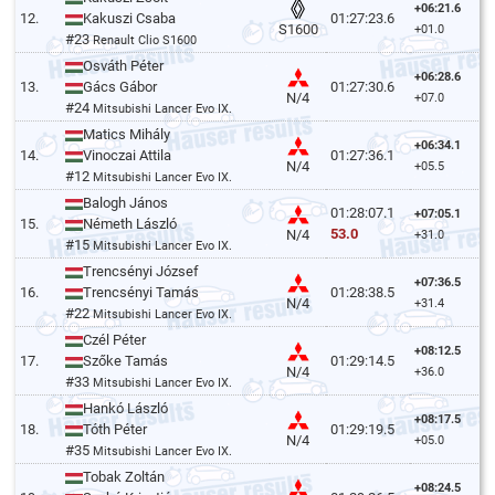
+06:21.6
12.
Kakuszi Csaba
01:27:23.6
S1600
+01.0
#23
Renault Clio S1600
Osváth Péter
+06:28.6
13.
Gács Gábor
01:27:30.6
N/4
+07.0
#24
Mitsubishi Lancer Evo IX.
Matics Mihály
+06:34.1
14.
Vinoczai Attila
01:27:36.1
N/4
+05.5
#12
Mitsubishi Lancer Evo IX.
Balogh János
01:28:07.1
+07:05.1
15.
Németh László
53.0
N/4
+31.0
#15
Mitsubishi Lancer Evo IX.
Trencsényi József
+07:36.5
16.
Trencsényi Tamás
01:28:38.5
N/4
+31.4
#22
Mitsubishi Lancer Evo IX.
Czél Péter
+08:12.5
17.
Szőke Tamás
01:29:14.5
N/4
+36.0
#33
Mitsubishi Lancer Evo IX.
Hankó László
+08:17.5
18.
Tóth Péter
01:29:19.5
N/4
+05.0
#35
Mitsubishi Lancer Evo IX.
Tobak Zoltán
+08:24.5