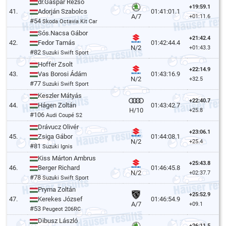
dr.Gáspár Rezső
+19:59.1
41.
Adorján Szabolcs
01:41:01.1
A/7
+01:11.6
#54
Skoda Octavia Kit Car
Sós.Nacsa Gábor
+21:42.4
42.
Fedor Tamás
01:42:44.4
N/2
+01:43.3
#82
Suzuki Swift Sport
Hoffer Zsolt
+22:14.9
43.
Vas Borosi Ádám
01:43:16.9
N/2
+32.5
#77
Suzuki Swift Sport
Keszler Mátyás
+22:40.7
44.
Hágen Zoltán
01:43:42.7
H/10
+25.8
#106
Audi Coupé S2
Drávucz Olivér
+23:06.1
45.
Zsiga Gábor
01:44:08.1
N/2
+25.4
#81
Suzuki Ignis
Kiss Márton Ambrus
+25:43.8
46.
Berger Richard
01:46:45.8
N/2
+02:37.7
#78
Suzuki Swift Sport
Pryma Zoltán
+25:52.9
47.
Kerekes József
01:46:54.9
A/7
+09.1
#53
Peugeot 206RC
Dibusz László
+26:11.5