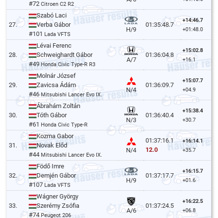
#72
Citroen C2 R2
Szabó Laci
+14:46.7
27.
Verba Gábor
01:35:48.7
H/9
+01:48.0
#101
Lada VFTS
Lévai Ferenc
+15:02.8
28.
Schweighardt Gábor
01:36:04.8
A/7
+16.1
#49
Honda Civic Type-R R3
Molnár József
+15:07.7
29.
Zavicsa Ádám
01:36:09.7
N/4
+04.9
#46
Mitsubishi Lancer Evo IX.
Ábrahám Zoltán
+15:38.4
30.
Tóth Gábor
01:36:40.4
N/3
+30.7
#61
Honda Civic Type-R
Kozma Gabor
01:37:16.1
+16:14.1
31.
Novak Előd
12.0
N/4
+35.7
#44
Mitsubishi Lancer Evo IX.
Födő Imre
+16:15.7
32.
Demjén Gábor
01:37:17.7
H/9
+01.6
#107
Lada VFTS
Wágner György
+16:22.5
33.
Szerémy Zsófia
01:37:24.5
A/6
+06.8
#74
Peugeot 206