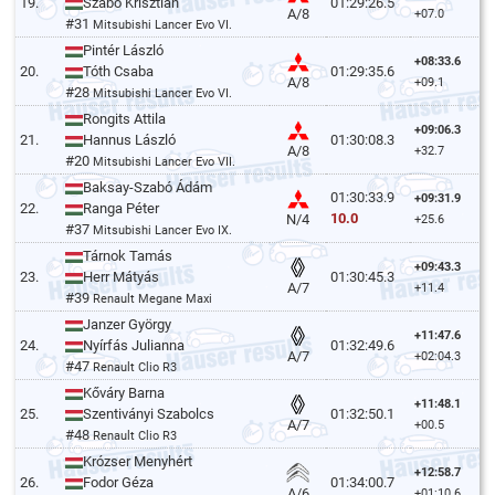
19.
Szabó Krisztián
01:29:26.5
A/8
+07.0
#31
Mitsubishi Lancer Evo VI.
Pintér László
+08:33.6
20.
Tóth Csaba
01:29:35.6
A/8
+09.1
#28
Mitsubishi Lancer Evo VI.
Rongits Attila
+09:06.3
21.
Hannus László
01:30:08.3
A/8
+32.7
#20
Mitsubishi Lancer Evo VII.
Baksay-Szabó Ádám
01:30:33.9
+09:31.9
22.
Ranga Péter
10.0
N/4
+25.6
#37
Mitsubishi Lancer Evo IX.
Tárnok Tamás
+09:43.3
23.
Herr Mátyás
01:30:45.3
A/7
+11.4
#39
Renault Megane Maxi
Janzer György
+11:47.6
24.
Nyírfás Julianna
01:32:49.6
A/7
+02:04.3
#47
Renault Clio R3
Kőváry Barna
+11:48.1
25.
Szentiványi Szabolcs
01:32:50.1
A/7
+00.5
#48
Renault Clio R3
Krózser Menyhért
+12:58.7
26.
Fodor Géza
01:34:00.7
A/6
+01:10.6