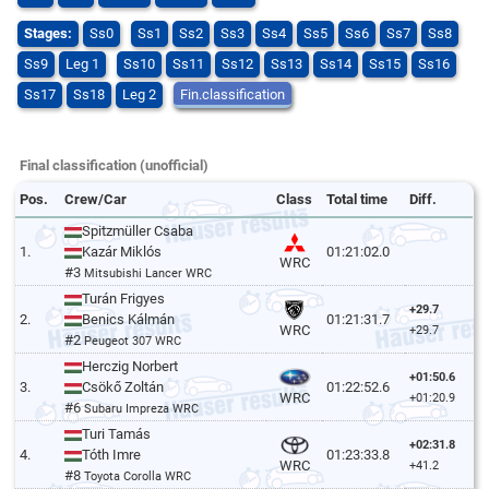
Stages:
Ss0
Ss1
Ss2
Ss3
Ss4
Ss5
Ss6
Ss7
Ss8
Ss9
Leg 1
Ss10
Ss11
Ss12
Ss13
Ss14
Ss15
Ss16
Ss17
Ss18
Leg 2
Fin.classification
Final classification (unofficial)
Pos.
Crew/Car
Class
Total time
Diff.
Spitzmüller Csaba
1.
Kazár Miklós
01:21:02.0
WRC
#3
Mitsubishi Lancer WRC
Turán Frigyes
+29.7
2.
Benics Kálmán
01:21:31.7
WRC
+29.7
#2
Peugeot 307 WRC
Herczig Norbert
+01:50.6
3.
Csökő Zoltán
01:22:52.6
WRC
+01:20.9
#6
Subaru Impreza WRC
Turi Tamás
+02:31.8
4.
Tóth Imre
01:23:33.8
WRC
+41.2
#8
Toyota Corolla WRC