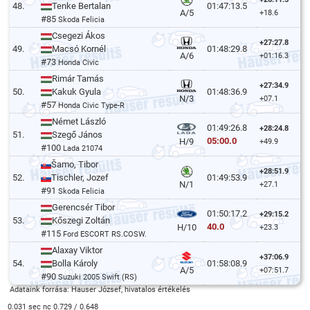
48.
Tenke Bertalan
01:47:13.5
A/5
+18.6
#85
Skoda Felicia
Csegezi Ákos
+27:27.8
49.
Macsó Kornél
01:48:29.8
A/6
+01:16.3
#73
Honda Civic
Rimár Tamás
+27:34.9
50.
Kakuk Gyula
01:48:36.9
N/3
+07.1
#57
Honda Civic Type-R
Német László
01:49:26.8
+28:24.8
51.
Szegő János
05:00.0
H/9
+49.9
#100
Lada 21074
Šamo, Tibor
+28:51.9
52.
Tischler, Jozef
01:49:53.9
N/1
+27.1
#91
Skoda Felicia
Gerencsér Tibor
01:50:17.2
+29:15.2
53.
Kőszegi Zoltán
40.0
H/10
+23.3
#115
Ford ESCORT RS.COSW.
Alaxay Viktor
+37:06.9
54.
Bolla Károly
01:58:08.9
A/5
+07:51.7
#90
Suzuki 2005 Swift (RS)
Adataink forrása: Hauser József, hivatalos értékelés
0.031 sec nc 0.729 / 0.648