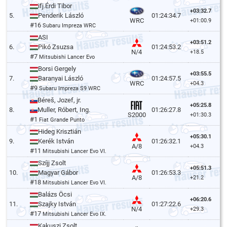
ifj.Érdi Tibor
+03:32.7
5.
Penderik László
01:24:34.7
WRC
+01:00.9
#16
Subaru Impreza WRC
ASI
+03:51.2
6.
Pikó Zsuzsa
01:24:53.2
N/4
+18.5
#7
Mitsubishi Lancer Evo
Borsi Gergely
+03:55.5
7.
Baranyai László
01:24:57.5
WRC
+04.3
#9
Subaru Impreza S9 WRC
Béreš, Jozef, jr.
+05:25.8
8.
Muller, Róbert, Ing.
01:26:27.8
S2000
+01:30.3
#1
Fiat Grande Punto
Hideg Krisztián
+05:30.1
9.
Kerék István
01:26:32.1
A/8
+04.3
#11
Mitsubishi Lancer Evo VI.
Szíjj Zsolt
+05:51.3
10.
Magyar Gábor
01:26:53.3
A/8
+21.2
#18
Mitsubishi Lancer Evo VI.
Balázs Öcsi
+06:20.6
11.
Szajky István
01:27:22.6
N/4
+29.3
#17
Mitsubishi Lancer Evo IX.
Kakuszi Zsolt