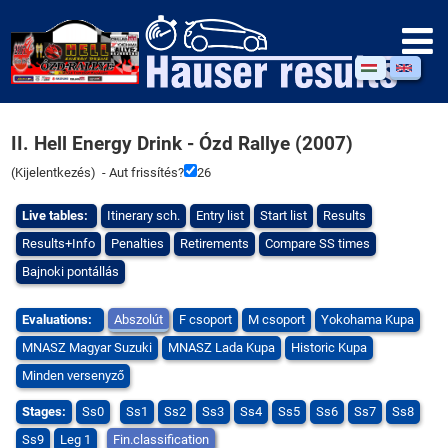
II. Hell Energy Drink - Ózd Rallye (2007)
(
Kijelentkezés
) - Aut frissítés?
25
Live tables:
Itinerary sch.
Entry list
Start list
Results
Results+Info
Penalties
Retirements
Compare SS times
Bajnoki pontállás
Evaluations:
Abszolút
F csoport
M csoport
Yokohama Kupa
MNASZ Magyar Suzuki
MNASZ Lada Kupa
Historic Kupa
Minden versenyző
Stages:
Ss0
Ss1
Ss2
Ss3
Ss4
Ss5
Ss6
Ss7
Ss8
Ss9
Leg 1
Fin.classification