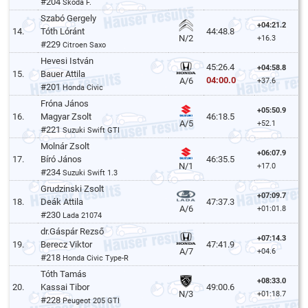
#204
Skoda F.
Szabó Gergely
+04:21.2
14.
Tóth Lóránt
44:48.8
N/2
+16.3
#229
Citroen Saxo
Hevesi István
45:26.4
+04:58.8
15.
Bauer Attila
04:00.0
A/6
+37.6
#201
Honda Civic
Fróna János
+05:50.9
16.
Magyar Zsolt
46:18.5
A/5
+52.1
#221
Suzuki Swift GTI
Molnár Zsolt
+06:07.9
17.
Bíró János
46:35.5
N/1
+17.0
#234
Suzuki Swift 1.3
Grudzinski Zsolt
+07:09.7
18.
Deák Attila
47:37.3
A/6
+01:01.8
#230
Lada 21074
dr.Gáspár Rezső
+07:14.3
19.
Berecz Viktor
47:41.9
A/7
+04.6
#218
Honda Civic Type-R
Tóth Tamás
+08:33.0
20.
Kassai Tibor
49:00.6
N/3
+01:18.7
#228
Peugeot 205 GTI