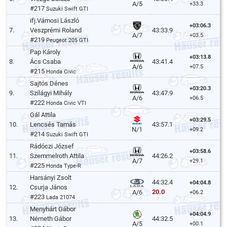
A/5
+33.3
#217
Suzuki Swift GTI
ifj.Vámosi László
+03:06.3
7.
Veszprémi Roland
43:33.9
A/7
+03.5
#219
Peugeot 205 GTI
Pap Károly
+03:13.8
8.
Ács Csaba
43:41.4
A/6
+07.5
#215
Honda Civic
Sajtós Dénes
+03:20.3
9.
Szilágyi Mihály
43:47.9
A/6
+06.5
#222
Honda Civic VTI
Gál Attila
+03:29.5
10.
Lencsés Tamás
43:57.1
N/1
+09.2
#214
Suzuki Swift GTI
Rádóczi József
+03:58.6
11.
Szemmelroth Attila
44:26.2
A/7
+29.1
#225
Honda Type-R
Harsányi Zsolt
44:32.4
+04:04.8
12.
Csurja János
20.0
A/6
+06.2
#223
Lada 21074
Menyhárt Gábor
+04:04.9
13.
Németh Gábor
44:32.5
A/5
+00.1