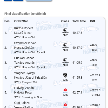
Final classification (unofficial)
Pos.
Crew/Car
Class
Total time
Diff.
Kurtos Róbert
1.
László István
40:27.6
N/2
#205
Honda Civic
Szommer István
+10.3
2.
Hosszú Zoltán
40:37.9
N/3
+10.3
#202
Honda Civic Type-R
Puskádi János
+38.3
3.
Takács András
41:05.9
N/3
+28.0
#203
Honda Civic Type-R
Wagner György
+01:28.2
4.
Kovács József Krisztián
41:55.8
A/6
+49.9
#212
Peugeot 206
Hidvégi Zoltán
+02:29.5
5.
Hidvégi Péter
42:57.1
A/6
+01:01.3
#208
Suzuki Ignis Sport
Órai Balázs
+03:02.8
6.
Vrezgó Balázs
43:30.4