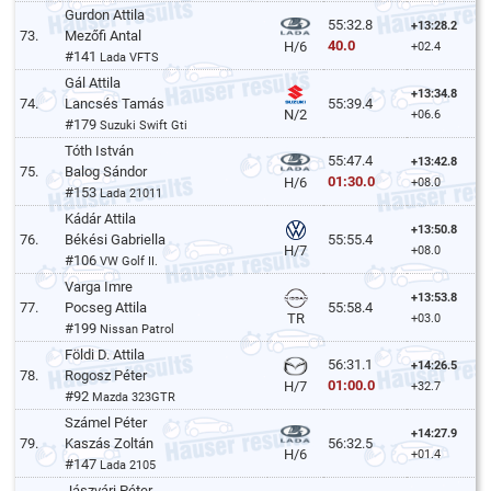
Gurdon Attila
55:32.8
+13:28.2
73.
Mezőfi Antal
40.0
H/6
+02.4
#141
Lada VFTS
Gál Attila
+13:34.8
74.
Lancsés Tamás
55:39.4
N/2
+06.6
#179
Suzuki Swift Gti
Tóth István
55:47.4
+13:42.8
75.
Balog Sándor
01:30.0
H/6
+08.0
#153
Lada 21011
Kádár Attila
+13:50.8
76.
Békési Gabriella
55:55.4
H/7
+08.0
#106
VW Golf II.
Varga Imre
+13:53.8
77.
Pocseg Attila
55:58.4
TR
+03.0
#199
Nissan Patrol
Földi D. Attila
56:31.1
+14:26.5
78.
Rogosz Péter
01:00.0
H/7
+32.7
#92
Mazda 323GTR
Számel Péter
+14:27.9
79.
Kaszás Zoltán
56:32.5
H/6
+01.4
#147
Lada 2105
Jászvári Péter