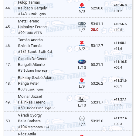
Fülöp Tamás
+10:46.0
44.
Kailbach Gergely
52:50.6
N/3
+01.2
#143
Suzuki Ignis
Metz Ferenc
53:01.1
+10:56.5
45.
Halbaksz Ferenc
20.0
H/7
+10.5
#99
Lada VFTS
Tamás András
+11:08.1
46.
Szántó Tamás
53:12.7
N/2
+11.6
#181
Suzuki Swift Gti
Claudio DeCecco
+11:16.5
47.
Barigelli Alberto
53:21.1
L/10
+08.4
#3
Subaru Impreza
Baksay-Szabó Ádám
+11:21.6
48.
Ranga Péter
53:26.2
L/9
+05.1
#63
Suzuki Ignis
Molnár József
+11:27.1
49.
Pálinkás Ferenc
53:31.7
L/10
+05.5
#50
Honda Civic Type R
Váradi György
+11:27.4
50.
Balla Barbara
53:32.0
H/7
+00.3
#104
Mercedes 124
Rácz Attila