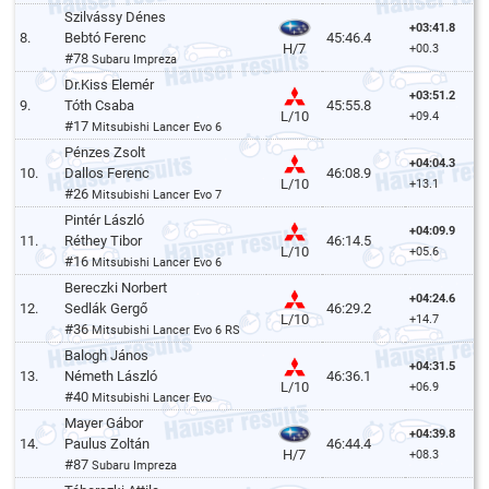
Szilvássy Dénes
+03:41.8
8.
Bebtó Ferenc
45:46.4
H/7
+00.3
#78
Subaru Impreza
Dr.Kiss Elemér
+03:51.2
9.
Tóth Csaba
45:55.8
L/10
+09.4
#17
Mitsubishi Lancer Evo 6
Pénzes Zsolt
+04:04.3
10.
Dallos Ferenc
46:08.9
L/10
+13.1
#26
Mitsubishi Lancer Evo 7
Pintér László
+04:09.9
11.
Réthey Tibor
46:14.5
L/10
+05.6
#16
Mitsubishi Lancer Evo 6
Bereczki Norbert
+04:24.6
12.
Sedlák Gergő
46:29.2
L/10
+14.7
#36
Mitsubishi Lancer Evo 6 RS
Balogh János
+04:31.5
13.
Németh László
46:36.1
L/10
+06.9
#40
Mitsubishi Lancer Evo
Mayer Gábor
+04:39.8
14.
Paulus Zoltán
46:44.4
H/7
+08.3
#87
Subaru Impreza