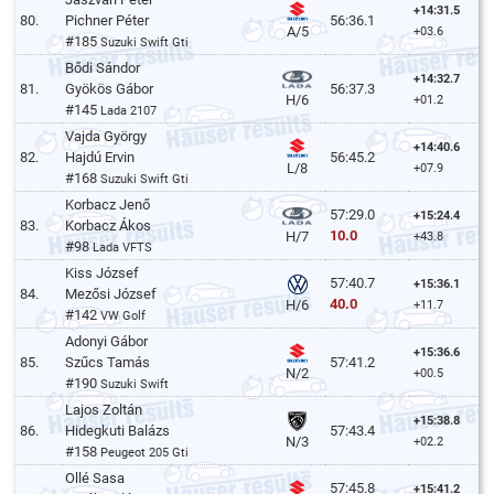
+14:31.5
80.
Pichner Péter
56:36.1
A/5
+03.6
#185
Suzuki Swift Gti
Bődi Sándor
+14:32.7
81.
Gyökös Gábor
56:37.3
H/6
+01.2
#145
Lada 2107
Vajda György
+14:40.6
82.
Hajdú Ervin
56:45.2
L/8
+07.9
#168
Suzuki Swift Gti
Korbacz Jenő
57:29.0
+15:24.4
83.
Korbacz Ákos
10.0
H/7
+43.8
#98
Lada VFTS
Kiss József
57:40.7
+15:36.1
84.
Mezősi József
40.0
H/6
+11.7
#142
VW Golf
Adonyi Gábor
+15:36.6
85.
Szűcs Tamás
57:41.2
N/2
+00.5
#190
Suzuki Swift
Lajos Zoltán
+15:38.8
86.
Hidegkuti Balázs
57:43.4
N/3
+02.2
#158
Peugeot 205 Gti
Ollé Sasa
57:45.8
+15:41.2