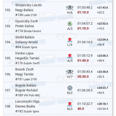
Skripeczky László
01:03:48.2
+21:43.6
102.
Nagy Balázs
01:10.0
H/6
+02.5
#138
Lada 2105
Gyuriczky Zsolt
01:04:07.2
+22:02.6
103.
Pintér Szilvia
01:10.0
A/5
+19.0
#174
Skoda Favorit
Stróbl Balázs
+22:09.4
104.
Szilassy Arnold
01:04:14.0
L/9
+06.8
#64
Suzuki Ignis
Denke Lajos
01:05:12.9
+23:08.3
105.
Hegedűs Tamás
01:40.0
A/5
+58.9
#176
Suzuki Swift
Bozsik Zsolt
01:05:43.4
+23:38.8
106.
Nagy Tamás
05:30.0
H/7
+30.5
#151
Lada 2105
Bognár Balázs
+24:23.7
107.
Bognár Richárd
01:06:28.3
N/2
+44.9
#189
VW Polo 86C
Liscsinszki Olga
01:10:22.7
+28:18.1
108.
Dienes Beáta
40.0
N/3
+03:54.4
#192
Suzuki Ignis