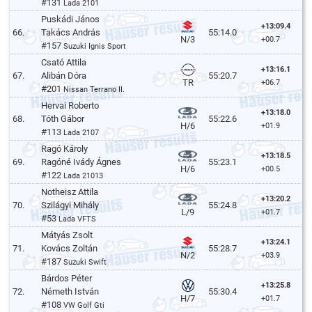
#131
Lada 2101
Puskádi János
+13:09.4
66.
Takács András
55:14.0
N/3
+00.7
#157
Suzuki Ignis Sport
Csató Attila
+13:16.1
67.
Alibán Dóra
55:20.7
TR
+06.7
#201
Nissan Terrano II.
Hervai Roberto
+13:18.0
68.
Tóth Gábor
55:22.6
H/6
+01.9
#113
Lada 2107
Ragó Károly
+13:18.5
69.
Ragóné Ivády Ágnes
55:23.1
H/6
+00.5
#122
Lada 21013
Notheisz Attila
+13:20.2
70.
Szilágyi Mihály
55:24.8
L/9
+01.7
#53
Lada VFTS
Mátyás Zsolt
+13:24.1
71.
Kovács Zoltán
55:28.7
N/2
+03.9
#187
Suzuki Swift
Bárdos Péter
+13:25.8
72.
Németh István
55:30.4
H/7
+01.7
#108
VW Golf Gti