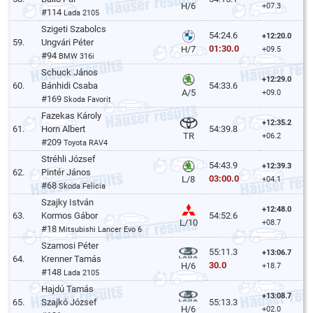
H/6
+07.3
#114
Lada 2105
Szigeti Szabolcs
54:24.6
+12:20.0
59.
Ungvári Péter
01:30.0
H/7
+09.5
#94
BMW 316i
Schuck János
+12:29.0
60.
Bánhidi Csaba
54:33.6
A/5
+09.0
#169
Skoda Favorit
Fazekas Károly
+12:35.2
61.
Horn Albert
54:39.8
TR
+06.2
#209
Toyota RAV4
Stréhli József
54:43.9
+12:39.3
62.
Pintér János
03:00.0
L/8
+04.1
#68
Skoda Felicia
Szajky István
+12:48.0
63.
Kormos Gábor
54:52.6
L/10
+08.7
#18
Mitsubishi Lancer Evo 6
Szamosi Péter
55:11.3
+13:06.7
64.
Krenner Tamás
30.0
H/6
+18.7
#148
Lada 2105
Hajdú Tamás
+13:08.7
65.
Szajkó József
55:13.3
H/6
+02.0