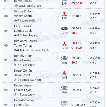
87.
Kerék Balázs
05:00.0
L/9
+02.4
#9
Suzuki Ignis S1600
Vincze Zoltán
+15:44.0
88.
Vincze Ádám
57:48.6
L/8
+02.8
#67
Suzuki Swift
Lányi Tamás
58:44.2
+16:39.6
89.
Lukács Zsolt
20.0
L/10
+55.6
#41
Subaru Legacy
Bíró Antal Balázs
58:47.9
+16:43.3
90.
Terjék Tamás
01:10.0
L/10
+03.7
#44
Mitsubishi Lancer Evo 6
Borbély Tibor
59:03.9
+16:59.3
91.
Ruba Tamás
20.0
H/6
+16.0
#152
Lada 21011
Kozák Zoltán
+17:16.5
92.
Jakab Zsolt
59:21.1
A/5
+17.2
#171
Suzuki Swift Gti
Képes József
+17:27.8
93.
Fekete Lajos
59:32.4
H/6
+11.3
#144
Lada 21074
Horváth Dezső
+17:57.9
94.
Fehér Géza
01:00:02.5