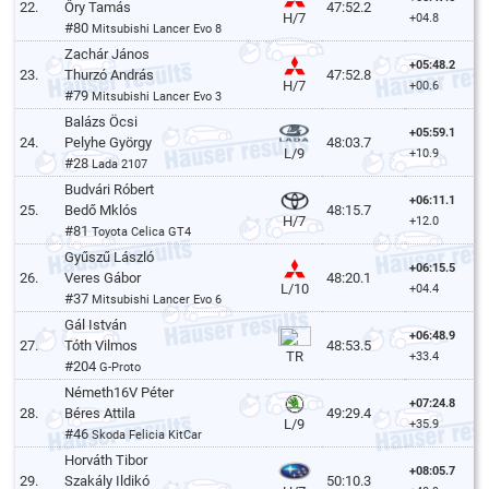
22.
Őry Tamás
47:52.2
H/7
+04.8
#80
Mitsubishi Lancer Evo 8
Zachár János
+05:48.2
23.
Thurzó András
47:52.8
H/7
+00.6
#79
Mitsubishi Lancer Evo 3
Balázs Öcsi
+05:59.1
24.
Pelyhe György
48:03.7
L/9
+10.9
#28
Lada 2107
Budvári Róbert
+06:11.1
25.
Bedő Mklós
48:15.7
H/7
+12.0
#81
Toyota Celica GT4
Gyűszű László
+06:15.5
26.
Veres Gábor
48:20.1
L/10
+04.4
#37
Mitsubishi Lancer Evo 6
Gál István
+06:48.9
27.
Tóth Vilmos
48:53.5
TR
+33.4
#204
G-Proto
Németh16V Péter
+07:24.8
28.
Béres Attila
49:29.4
L/9
+35.9
#46
Skoda Felicia KitCar
Horváth Tibor
+08:05.7
29.
Szakály Ildikó
50:10.3