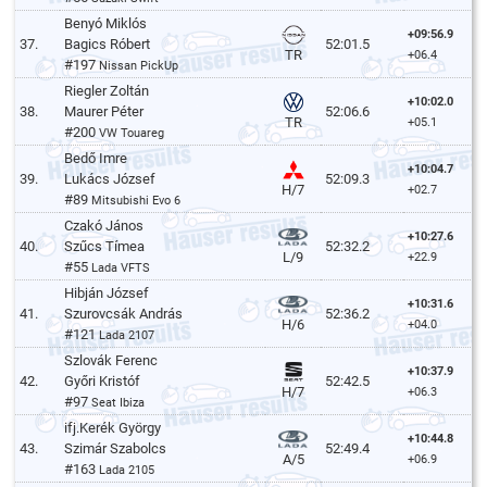
Benyó Miklós
+09:56.9
37.
Bagics Róbert
52:01.5
TR
+06.4
#197
Nissan PickUp
Riegler Zoltán
+10:02.0
38.
Maurer Péter
52:06.6
TR
+05.1
#200
VW Touareg
Bedő Imre
+10:04.7
39.
Lukács József
52:09.3
H/7
+02.7
#89
Mitsubishi Evo 6
Czakó János
+10:27.6
40.
Szűcs Tímea
52:32.2
L/9
+22.9
#55
Lada VFTS
Hibján József
+10:31.6
41.
Szurovcsák András
52:36.2
H/6
+04.0
#121
Lada 2107
Szlovák Ferenc
+10:37.9
42.
Győri Kristóf
52:42.5
H/7
+06.3
#97
Seat Ibiza
ifj.Kerék György
+10:44.8
43.
Szimár Szabolcs
52:49.4
A/5
+06.9
#163
Lada 2105