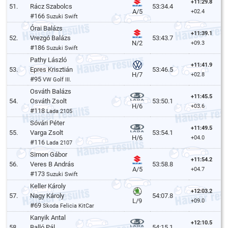
+11:29.8
51.
Rácz Szabolcs
53:34.4
A/5
+02.4
#166
Suzuki Swift
Órai Balázs
+11:39.1
52.
Vrezgó Balázs
53:43.7
N/2
+09.3
#186
Suzuki Swift
Pathy László
+11:41.9
53.
Epres Krisztián
53:46.5
H/7
+02.8
#95
VW Golf III.
Osváth Balázs
+11:45.5
54.
Osváth Zsolt
53:50.1
H/6
+03.6
#118
Lada 2105
Sóvári Péter
+11:49.5
55.
Varga Zsolt
53:54.1
H/6
+04.0
#116
Lada 2107
Simon Gábor
+11:54.2
56.
Veres B András
53:58.8
A/5
+04.7
#173
Suzuki Swift
Keller Károly
+12:03.2
57.
Nagy Károly
54:07.8
L/9
+09.0
#69
Skoda Felicia KitCar
Kanyik Antal
+12:10.5
58.
Balló Pál
54:15.1