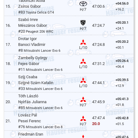
Táborszki Attila
+04:56.0
15.
Zsíros Gábor
47:00.6
H/7
+16.2
#83
Toyota Celica GT4
Szabó Imre
+05:20.1
16.
Mészáros Gábor
47:24.7
H/7
+24.1
#20
Peugeot 206 WRC
Drotar Igor
+05:20.2
17.
Banoci Vladimir
47:24.8
L/10
+00.1
#8
Mitsubishi Lancer Evo 6
Zambelly György
+05:26.6
18.
Fejes Gábor
47:31.2
L/10
+06.4
#11
Mitsubishi Lancer Evo 6
Szíjj Csaba
+05:39.5
19.
Szíjjné Szám Katalin
47:44.1
L/10
+12.9
#33
Mitsubishi Lancer Evo 6
Tóth László
+05:41.3
20.
Nyírfás Julianna
47:45.9
H/7
+01.8
#85
Mitsubishi Lancer Evo 6
Lovász Pál
47:47.4
+05:42.8
21.
Pesei Ferenc
20.0
H/7
+01.5
#76
Mitsubishi Lancer Evo 8
Friedman Eran
+05:47.6