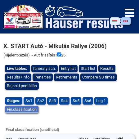
X. START Autó - Mikulás Rallye (2006)
(
Kijelentkezés
) - Aut frissítés?
24
Live tables:
Itinerary sch.
Entry list
Start list
Results
Results+Info
Penalties
Retirements
Compare SS times
Bajnoki pontállás
Stages:
Ss1
Ss2
Ss3
Ss4
Ss5
Ss6
Leg 1
Fin.classification
Final classification (unofficial)