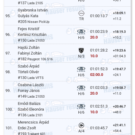
H/6
+30.1
#137
Lada 2105
Gyabronka István
+18:09.1
95.
Gulyás Kata
01:00:13.7
TR
+11.2
#205
Nissan PickUp
Fejes Kristóf
01:00:23.9
+18:19.3
96.
Kertész Krisztián
20.0
H/6
+10.2
#150
Lada 21053
Hajdú Zoltán
01:01:28.2
+19:23.6
97.
Fabinyi Zoltán
10.0
N/3
+01:04.3
#182
Peugeot 106 S16
Szabó Árpád
01:01:52.3
+19:47.7
98.
Törteli Olivér
02:00.0
H/6
+24.1
#130
Lada VFTS
Csabina László
01:02:03.3
+19:58.7
99.
Forray János
20.0
H/6
+11.0
#149
Lada 21053
Emődi Balázs
01:02:51.3
+20:46.7
100.
Szabó Eleonóra
10.0
H/6
+48.0
#136
Lada 2101
Merencsics Árpád
+21:41.1
101.
Erdei Zsolt
01:03:45.7
A/4
+54.4
#193
Trabant 601