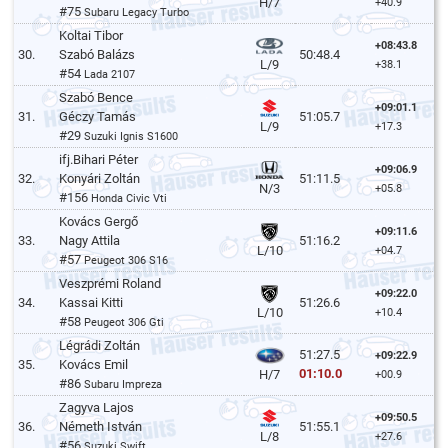
H/7
+40.9
#75
Subaru Legacy Turbo
Koltai Tibor
+08:43.8
30.
Szabó Balázs
50:48.4
L/9
+38.1
#54
Lada 2107
Szabó Bence
+09:01.1
31.
Géczy Tamás
51:05.7
L/9
+17.3
#29
Suzuki Ignis S1600
ifj.Bihari Péter
+09:06.9
32.
Konyári Zoltán
51:11.5
N/3
+05.8
#156
Honda Civic Vti
Kovács Gergő
+09:11.6
33.
Nagy Attila
51:16.2
L/10
+04.7
#57
Peugeot 306 S16
Veszprémi Roland
+09:22.0
34.
Kassai Kitti
51:26.6
L/10
+10.4
#58
Peugeot 306 Gti
Légrádi Zoltán
51:27.5
+09:22.9
35.
Kovács Emil
01:10.0
H/7
+00.9
#86
Subaru Impreza
Zagyva Lajos
+09:50.5
36.
Németh István
51:55.1
L/8
+27.6
#56
Suzuki Swift