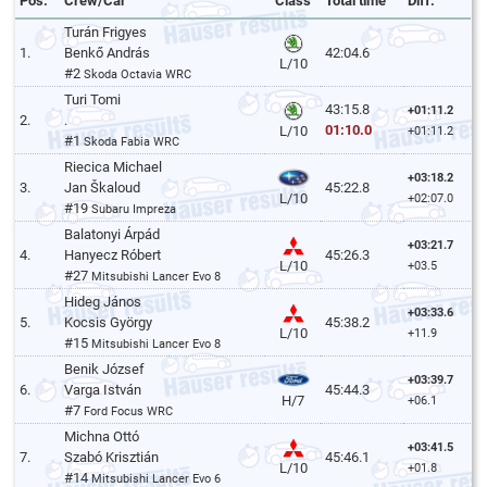
Pos.
Crew/Car
Class
Total time
Diff.
Turán Frigyes
1.
Benkő András
42:04.6
L/10
#2
Skoda Octavia WRC
Turi Tomi
43:15.8
+01:11.2
2.
.
01:10.0
L/10
+01:11.2
#1
Skoda Fabia WRC
Riecica Michael
+03:18.2
3.
Jan Škaloud
45:22.8
L/10
+02:07.0
#19
Subaru Impreza
Balatonyi Árpád
+03:21.7
4.
Hanyecz Róbert
45:26.3
L/10
+03.5
#27
Mitsubishi Lancer Evo 8
Hideg János
+03:33.6
5.
Kocsis György
45:38.2
L/10
+11.9
#15
Mitsubishi Lancer Evo 8
Benik József
+03:39.7
6.
Varga István
45:44.3
H/7
+06.1
#7
Ford Focus WRC
Michna Ottó
+03:41.5
7.
Szabó Krisztián
45:46.1
L/10
+01.8
#14
Mitsubishi Lancer Evo 6