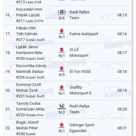
#213
Lada 2108
Kiscsatári Imre
Radó Rallye
16.
Polyák László
08:15
Team
A/6
#211
Lada 21074
Fábián Ottó
17.
Tóth Kálmán
Forma Autósport
08:16
N/1
#217
Suzuki Swift
Lipták János
OLLÉ
18.
Komáromi Béla
08:17
Motorsport
N/1
#230
Suzuki Swift
Kocsomba Károly
19.
Martinák Balázs
El-Ton VGSE
08:18
A/5
#236
Suzuki Swift
Domonyi Zsolt
Graffity
20.
Molnár Zsolt
08:19
Motorsport E.
N/1
#221
Suzuki Swift
Tarsoly Csaba
Radó Rallye
21.
Dombóvári Attila
08:20
Team
N/2
#220
Honda Civic
Bugár József
Géringer Sport
22.
Molnár Péter
08:21
Egyesület
N/1
#250
Suzuki