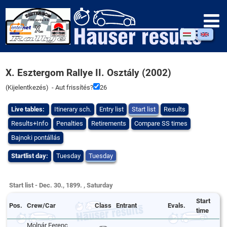
X. Esztergom Rallye II. Osztály (2002)
(
Kijelentkezés
) - Aut frissítés?
25
Live tables:
Itinerary sch.
Entry list
Start list
Results
Results+Info
Penalties
Retirements
Compare SS times
Bajnoki pontállás
Startlist day:
Tuesday
Tuesday
Start list - Dec. 30., 1899. , Saturday
Start
Pos.
Crew/Car
Class
Entrant
Evals.
time
Molnár Ferenc