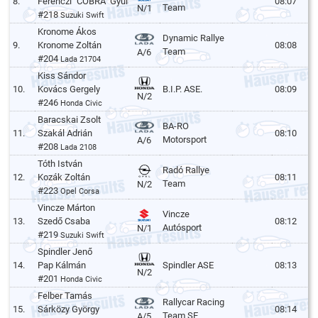
8.
Ferenczi "COBRA" Gyula
08:07
Team
N/1
#218
Suzuki Swift
Kronome Ákos
Dynamic Rallye
9.
Kronome Zoltán
08:08
Team
A/6
#204
Lada 21704
Kiss Sándor
10.
Kovács Gergely
B.I.P. ASE.
08:09
N/2
#246
Honda Civic
Baracskai Zsolt
BA-RO
11.
Szakál Adrián
08:10
Motorsport
A/6
#208
Lada 2108
Tóth István
Radó Rallye
12.
Kozák Zoltán
08:11
Team
N/2
#223
Opel Corsa
Vincze Márton
Vincze
13.
Szedő Csaba
08:12
Autósport
N/1
#219
Suzuki Swift
Spindler Jenő
14.
Pap Kálmán
Spindler ASE
08:13
N/2
#201
Honda Civic
Felber Tamás
Rallycar Racing
15.
Sárközy György
08:14
Team SE
A/5