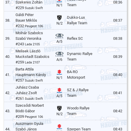
37.
Szekeres Zoltán
08:36
Team
N/1
#229
Suzuki Swift
Gáldi Péter
Dukko-Lux
38.
Bauer Miklós
08:37
Rallye Team
N/2
#232
Peugeot 106
Molnár Szabolcs
39.
Szabó Veronika
Reflex SC
08:38
A/5
#243
Lada 2105
Melisek László
Dynamic Rallye
40.
Muckstadt Szabolcs
08:39
Team
A/6
#259
Lada 2107
Barta Attila
BA-RO
41.
Hauptmann Károly
08:40
Motorsport
N/1
#257
Suzuki Swift
Juhász Csaba
SZ & J Rallye
42.
Juhász Zsolt
08:41
Team
A/5
#261
Suzuki Swift
Szecsődi Norbert
Woodo Rallye
43.
Bödö Gábor
08:42
Team
N/2
#209
Peugeot 106
Auszmann Gyula
44.
Szabó János
Szerpen Team
08:43