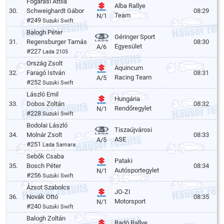
Fogarasi Attila
Alba Rallye
30.
Schweighardt Gábor
08:29
Team
N/1
#249
Suzuki Swift
Balogh Péter
Géringer Sport
31.
Regensburger Tamás
08:30
Egyesület
A/6
#227
Lada 2105
Ország Zsolt
Aquincum
32.
Faragó István
08:31
Racing Team
A/5
#252
Suzuki Swift
László Emil
Hungária
33.
Dobos Zoltán
08:32
Rendőregylet
N/1
#228
Suzuki Swift
Bodolai László
Tiszaújvárosi
34.
Molnár Zsolt
08:33
ASE
A/5
#251
Lada Samara
Sebők Csaba
Pataki
35.
Bosch Péter
08:34
Autósportegylet
N/1
#256
Suzuki Swift
Ázsot Szabolcs
JO-ZI
36.
Novák Ottó
08:35
Motorsport
N/1
#240
Suzuki Swift
Balogh Zoltán
Radó Rallye