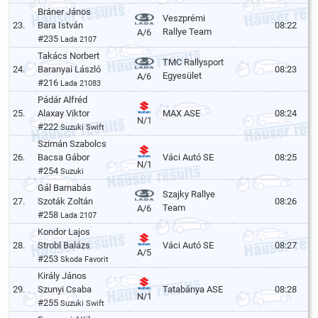
Bráner János
Veszprémi
23.
Bara István
08:22
Rallye Team
A/6
#235
Lada 2107
Takács Norbert
TMC Rallysport
24.
Baranyai László
08:23
Egyesület
A/6
#216
Lada 21083
Pádár Alfréd
25.
Alaxay Viktor
MAX ASE
08:24
N/1
#222
Suzuki Swift
Szimán Szabolcs
26.
Bacsa Gábor
Váci Autó SE
08:25
N/1
#254
Suzuki
Gál Barnabás
Szajky Rallye
27.
Szoták Zoltán
08:26
Team
A/6
#258
Lada 2107
Kondor Lajos
28.
Strobl Balázs
Váci Autó SE
08:27
A/5
#253
Skoda Favorit
Király János
29.
Szunyi Csaba
Tatabánya ASE
08:28
N/1
#255
Suzuki Swift