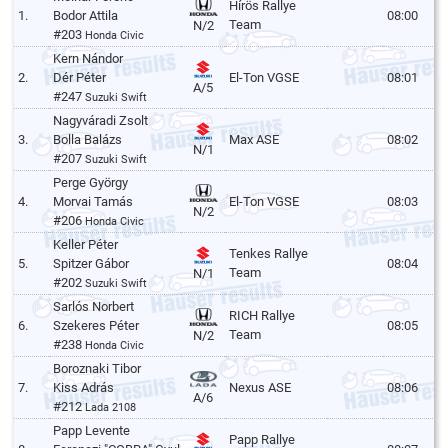
Hírös Rallye
1.
Bodor Attila
08:00
Team
N/2
#203
Honda Civic
Kern Nándor
2.
Dér Péter
El-Ton VGSE
08:01
A/5
#247
Suzuki Swift
Nagyváradi Zsolt
3.
Bolla Balázs
Max ASE
08:02
N/1
#207
Suzuki Swift
Perge György
4.
Morvai Tamás
El-Ton VGSE
08:03
N/2
#206
Honda Civic
Keller Péter
Tenkes Rallye
5.
Spitzer Gábor
08:04
Team
N/1
#202
Suzuki Swift
Sarlós Norbert
RICH Rallye
6.
Szekeres Péter
08:05
Team
N/2
#238
Honda Civic
Boroznaki Tibor
7.
Kiss Adrás
Nexus ASE
08:06
A/6
#212
Lada 2108
Papp Levente
Papp Rallye