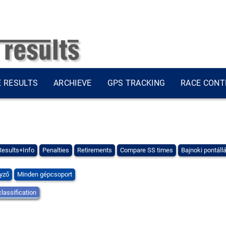
E RESULTS
ARCHIEVE
GPS TRACKING
RACE CONT
Results+Info
Penalties
Retirements
Compare SS times
Bajnoki pontáll
yző
Minden gépcsoport
classification