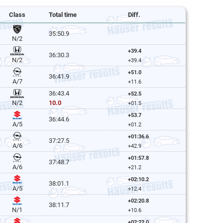
Class
Total time
Diff.
35:50.9
N/2
+39.4
36:30.3
N/2
+39.4
+51.0
36:41.9
A/7
+11.6
36:43.4
+52.5
10.0
N/2
+01.5
+53.7
36:44.6
A/5
+01.2
+01:36.6
37:27.5
A/6
+42.9
+01:57.8
37:48.7
A/6
+21.2
+02:10.2
38:01.1
A/5
+12.4
+02:20.8
38:11.7
N/1
+10.6
+02:22.0