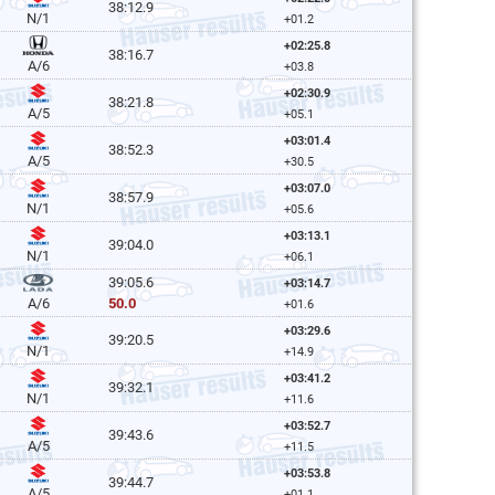
38:12.9
N/1
+01.2
+02:25.8
38:16.7
A/6
+03.8
+02:30.9
38:21.8
A/5
+05.1
+03:01.4
38:52.3
A/5
+30.5
+03:07.0
38:57.9
N/1
+05.6
+03:13.1
39:04.0
N/1
+06.1
39:05.6
+03:14.7
50.0
A/6
+01.6
+03:29.6
39:20.5
N/1
+14.9
+03:41.2
39:32.1
N/1
+11.6
+03:52.7
39:43.6
A/5
+11.5
+03:53.8
39:44.7
A/5
+01.1