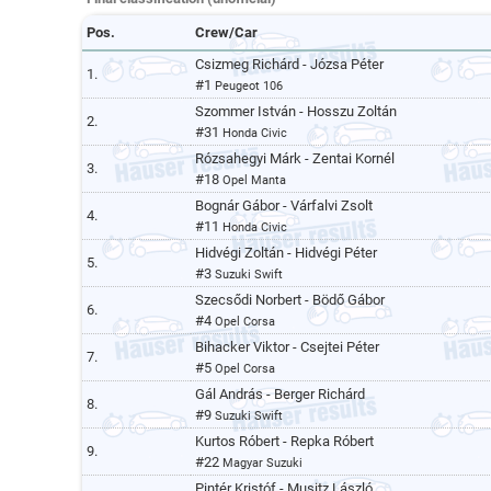
Pos.
Crew/Car
Csizmeg Richárd -
Józsa Péter
1.
#1
Peugeot 106
Szommer István -
Hosszu Zoltán
2.
#31
Honda Civic
Rózsahegyi Márk -
Zentai Kornél
3.
#18
Opel Manta
Bognár Gábor -
Várfalvi Zsolt
4.
#11
Honda Civic
Hidvégi Zoltán -
Hidvégi Péter
5.
#3
Suzuki Swift
Szecsődi Norbert -
Bödő Gábor
6.
#4
Opel Corsa
Bihacker Viktor -
Csejtei Péter
7.
#5
Opel Corsa
Gál András -
Berger Richárd
8.
#9
Suzuki Swift
Kurtos Róbert -
Repka Róbert
9.
#22
Magyar Suzuki
Pintér Kristóf -
Musitz László