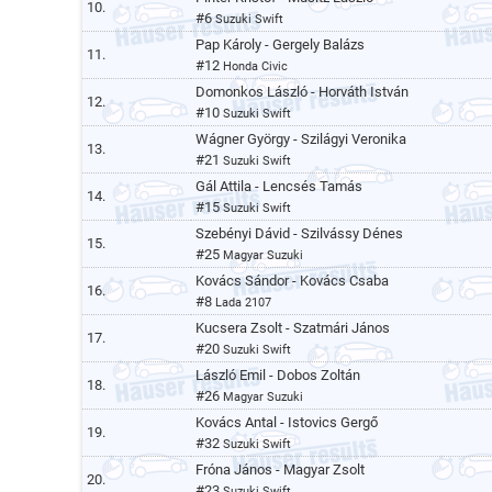
10.
#6
Suzuki Swift
Pap Károly -
Gergely Balázs
11.
#12
Honda Civic
Domonkos László -
Horváth István
12.
#10
Suzuki Swift
Wágner György -
Szilágyi Veronika
13.
#21
Suzuki Swift
Gál Attila -
Lencsés Tamás
14.
#15
Suzuki Swift
Szebényi Dávid -
Szilvássy Dénes
15.
#25
Magyar Suzuki
Kovács Sándor -
Kovács Csaba
16.
#8
Lada 2107
Kucsera Zsolt -
Szatmári János
17.
#20
Suzuki Swift
László Emil -
Dobos Zoltán
18.
#26
Magyar Suzuki
Kovács Antal -
Istovics Gergő
19.
#32
Suzuki Swift
Fróna János -
Magyar Zsolt
20.
#23
Suzuki Swift