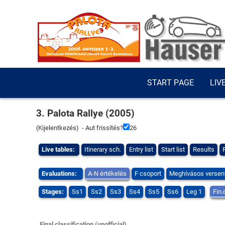
START PAGE
LIV
3. Palota Rallye (2005)
(
Kijelentkezés
) - Aut frissítés?
25
Live tables:
Itinerary sch.
Entry list
Start list
Results
Evaluations:
A-N értékelés
F csoport
Meghívásos versen
Stages:
Ss1
Ss2
Ss3
Ss4
Ss5
Ss6
Leg 1
Fin.
Final classification (unofficial)