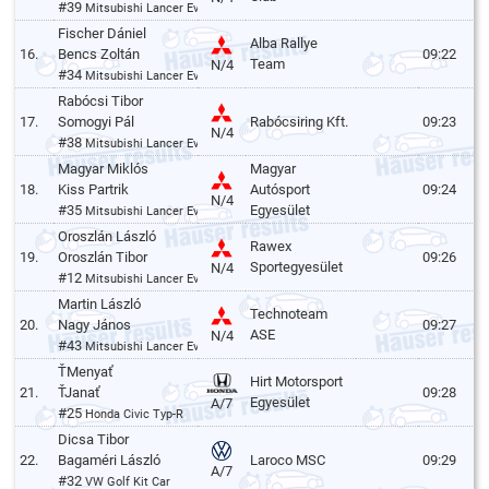
#39
Mitsubishi Lancer Evo VI.
Fischer Dániel
Alba Rallye
16.
Bencs Zoltán
09:22
Team
N/4
#34
Mitsubishi Lancer Evo VII.
Rabócsi Tibor
17.
Somogyi Pál
Rabócsiring Kft.
09:23
N/4
#38
Mitsubishi Lancer Evo VII.
Magyar Miklós
Magyar
18.
Kiss Partrik
Autósport
09:24
N/4
#35
Egyesület
Mitsubishi Lancer Evo VI.
Oroszlán László
Rawex
19.
Oroszlán Tibor
09:26
Sportegyesület
N/4
#12
Mitsubishi Lancer Evo VII.
Martin László
Technoteam
20.
Nagy János
09:27
ASE
N/4
#43
Mitsubishi Lancer Evo VI.
ŤMenyať
Hirt Motorsport
21.
ŤJanať
09:28
Egyesület
A/7
#25
Honda Civic Typ-R
Dicsa Tibor
22.
Bagaméri László
Laroco MSC
09:29
A/7
#32
VW Golf Kit Car