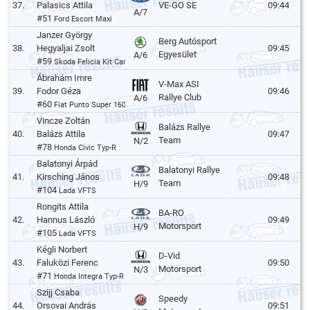
37.
Palasics Attila
VE-GO SE
09:44
A/7
#51
Ford Escort Maxi
Janzer György
Berg Autósport
38.
Hegyaljai Zsolt
09:45
Egyesület
A/6
#59
Skoda Felicia Kit Car
Ábrahám Imre
V-Max ASI
39.
Fodor Géza
09:46
Rallye Club
A/6
#60
Fiat Punto Super 1600
Vincze Zoltán
Balázs Rallye
40.
Balázs Attila
09:47
Team
N/2
#78
Honda Civic Typ-R
Balatonyi Árpád
Balatonyi Rallye
41.
Kirsching János
09:48
Team
H/9
#104
Lada VFTS
Rongits Attila
BA-RO
42.
Hannus László
09:49
Motorsport
H/9
#105
Lada VFTS
Kégli Norbert
D-Vid
43.
Faluközi Ferenc
09:50
Motorsport
N/3
#71
Honda Integra Typ-R
Szijj Csaba
Speedy
44.
Orsovai András
09:51