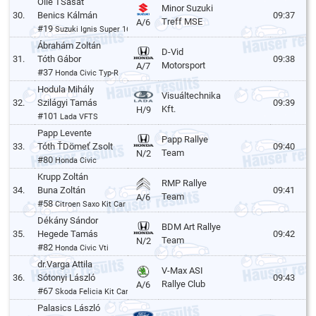
Ollé ŤSasať
Minor Suzuki
30.
Benics Kálmán
09:37
Treff MSE
A/6
#19
Suzuki Ignis Super 1600
Ábrahám Zoltán
D-Vid
31.
Tóth Gábor
09:38
Motorsport
A/7
#37
Honda Civic Typ-R
Hodula Mihály
Visuáltechnika
32.
Szilágyi Tamás
09:39
Kft.
H/9
#101
Lada VFTS
Papp Levente
Papp Rallye
33.
Tóth ŤDömeť Zsolt
09:40
Team
N/2
#80
Honda Civic
Krupp Zoltán
RMP Rallye
34.
Buna Zoltán
09:41
Team
A/6
#58
Citroen Saxo Kit Car
Dékány Sándor
BDM Art Rallye
35.
Hegede Tamás
09:42
Team
N/2
#82
Honda Civic Vti
dr.Varga Attila
V-Max ASI
36.
Sótonyi László
09:43
Rallye Club
A/6
#67
Skoda Felicia Kit Car
Palasics László