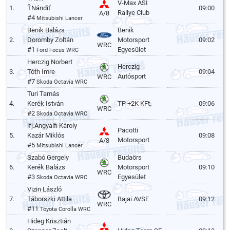
V-Max ASI
1.
ŤNándiť
09:00
Rallye Club
A/8
#4
Mitsubishi Lancer
Benik Balázs
Benik
2.
Doromby Zoltán
Motorsport
09:02
WRC
#1
Egyesület
Ford Focus WRC
Herczig Norbert
Herczig
3.
Tóth Imre
09:04
Autósport
WRC
#7
Skoda Octavia WRC
Turi Tamás
4.
Kerék István
TP +2K KFt.
09:06
WRC
#2
Skoda Octavia WRC
ifj.Angyalfi Károly
Pacotti
5.
Kazár Miklós
09:08
Motorsport
A/8
#5
Mitsubishi Lancer
Szabó Gergely
Budaörs
6.
Kerék Balázs
Motorsport
09:10
WRC
#3
Egyesület
Skoda Octavia WRC
Vizin László
7.
Táborszki Attila
Bajai AVSE
09:12
WRC
#11
Toyota Corolla WRC
Hideg Krisztián