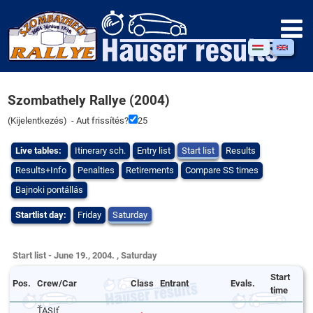
Szombathely Rallye (2004)
(
Kijelentkezés
) - Aut frissítés?
25
Live tables:
Itinerary sch.
Entry list
Start list
Results
Results+Info
Penalties
Retirements
Compare SS times
Bajnoki pontállás
Startlist day:
Friday
Saturday
Start list - June 19., 2004. , Saturday
Start
Pos.
Crew/Car
Class
Entrant
Evals.
time
ŤASIť