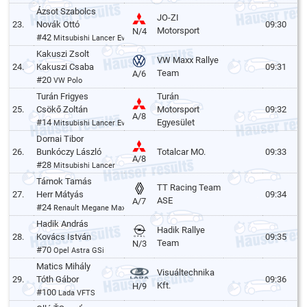
Ázsot Szabolcs
JO-ZI
23.
Novák Ottó
09:30
Motorsport
N/4
#42
Mitsubishi Lancer Evo VI.
Kakuszi Zsolt
VW Maxx Rallye
24.
Kakuszi Csaba
09:31
Team
A/6
#20
VW Polo
Turán Frigyes
Turán
25.
Csökő Zoltán
Motorsport
09:32
A/8
#14
Egyesület
Mitsubishi Lancer Evo VI.
Dornai Tibor
26.
Bunkóczy László
Totalcar MO.
09:33
A/8
#28
Mitsubishi Lancer
Tárnok Tamás
TT Racing Team
27.
Herr Mátyás
09:34
ASE
A/7
#24
Renault Megane Maxi
Hadik András
Hadik Rallye
28.
Kovács István
09:35
Team
N/3
#70
Opel Astra GSi
Matics Mihály
Visuáltechnika
29.
Tóth Gábor
09:36
Kft.
H/9
#100
Lada VFTS