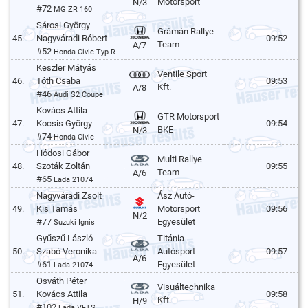
Motorsport
N/3
#72
MG ZR 160
Sárosi György
Grámán Rallye
45.
Nagyváradi Róbert
09:52
Team
A/7
#52
Honda Civic Typ-R
Keszler Mátyás
Ventile Sport
46.
Tóth Csaba
09:53
Kft.
A/8
#46
Audi S2 Coupe
Kovács Attila
GTR Motorsport
47.
Kocsis György
09:54
BKE
N/3
#74
Honda Civic
Hódosi Gábor
Multi Rallye
48.
Szoták Zoltán
09:55
Team
A/6
#65
Lada 21074
Nagyváradi Zsolt
Ász Autó-
49.
Kis Tamás
Motorsport
09:56
N/2
#77
Egyesület
Suzuki Ignis
Gyűszű László
Titánia
50.
Szabó Veronika
Autósport
09:57
A/6
#61
Egyesület
Lada 21074
Osváth Péter
Visuáltechnika
51.
Kovács Attila
09:58
Kft.
H/9
#102
Lada VFTS