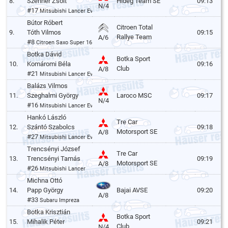
8.
Szenner Zsolt
Hideg Team SE
09:13
N/4
#17
Mitsubishi Lancer Evo VI.
Bútor Róbert
Citroen Total
9.
Tóth Vilmos
09:15
Rallye Team
A/6
#8
Citroen Saxo Super 1600
Botka Dávid
Botka Sport
10.
Komáromi Béla
09:16
Club
A/8
#21
Mitsubishi Lancer Evo VI.
Balázs Vilmos
11.
Szeghalmi György
Laroco MSC
09:17
N/4
#16
Mitsubishi Lancer Evo VI.
Hankó László
Tre Car
12.
Szántó Szabolcs
09:18
Motorsport SE
A/8
#27
Mitsubishi Lancer Evo VII.
Trencsényi József
Tre Car
13.
Trencsényi Tamás
09:19
Motorsport SE
A/8
#26
Mitsubishi Lancer
Michna Ottó
14.
Papp György
Bajai AVSE
09:20
A/8
#33
Subaru Impreza
Botka Krisztián
Botka Sport
15.
Mihalik Péter
09:21
Club
N/4