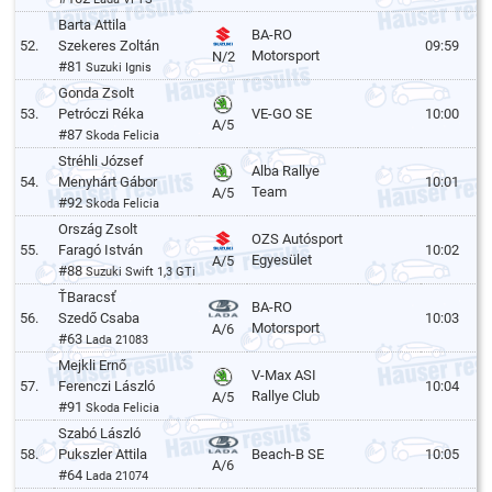
Barta Attila
BA-RO
52.
Szekeres Zoltán
09:59
Motorsport
N/2
#81
Suzuki Ignis
Gonda Zsolt
53.
Petróczi Réka
VE-GO SE
10:00
A/5
#87
Skoda Felicia
Stréhli József
Alba Rallye
54.
Menyhárt Gábor
10:01
Team
A/5
#92
Skoda Felicia
Ország Zsolt
OZS Autósport
55.
Faragó István
10:02
Egyesület
A/5
#88
Suzuki Swift 1,3 GTi
ŤBaracsť
BA-RO
56.
Szedő Csaba
10:03
Motorsport
A/6
#63
Lada 21083
Mejkli Ernő
V-Max ASI
57.
Ferenczi László
10:04
Rallye Club
A/5
#91
Skoda Felicia
Szabó László
58.
Pukszler Attila
Beach-B SE
10:05
A/6
#64
Lada 21074