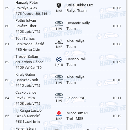
Hanzély Péter
Stille Dukko Lux
59.
Rokolyai Alex
10:06
Rallye Team
N/3
#73
Peugeot 306 S16
Pethő István
Dynamic Rally
60.
Lovász Tibor
10:07
Team
H/9
#103
Lada VFTS
Tóth Tamás
Alba Rallye
61.
Benkovics László
10:08
Team
N/2
#85
Honda Civic
Trexler Zoltán
Servico Rali
62.
dr.Barthos Gábor
10:09
Team
H/10
#109
VW Golf TDi
Király Gábor
Alba Rallye
63.
Császár Zsolt
10:10
Team
H/9
#110
Lada VFTS
Czakó János
64.
Revák Réka
Falcon RSC
10:11
H/9
#108
Lada VFTS
ifj.Ranga László
Minor Suzuki
65.
Czakó ŤJanekť
10:12
Treff MSE
N/2
#83
Suzuki Ignis
Fehér István