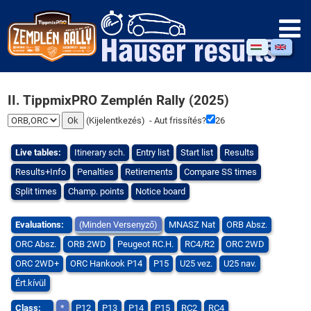
II. TippmixPRO Zemplén Rally (2025)
(
Kijelentkezés
) - Aut frissítés?
25
Live tables:
Itinerary sch.
Entry list
Start list
Results
Results+Info
Penalties
Retirements
Compare SS times
Split times
Champ. points
Notice board
Evaluations:
(Minden Versenyző)
MNASZ Nat
ORB Absz.
ORC Absz.
ORB 2WD
Peugeot RC.H.
RC4/R2
ORC 2WD
ORC 2WD+
ORC Hankook P14
P15
U25 vez.
U25 nav.
Ért.kívül
Class:
*
P12
P13
P14
P15
RC2
RC4