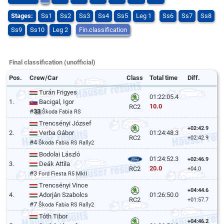
Stages:
Ss1
Ss2
Ss3
Ss4
Ss5
Leg 1
Ss6
Ss7
Ss8
Ss9
Ss10
Leg 2
Fin.classification
Final classification (unofficial)
Pos.
Crew/Car
Class
Total time
Diff.
Turán Frigyes
01:22:05.4
1.
Bacigal, Igor
10.0
RC2
#
33
Škoda Fabia RS
Trencsényi József
+02:42.9
2.
Verba Gábor
01:24:48.3
RC2
+02:42.9
#4
Škoda Fabia RS Rally2
Bodolai László
01:24:52.3
+02:46.9
3.
Deák Attila
20.0
RC2
+04.0
#3
Ford Fiesta R5 MkII
Trencsényi Vince
+04:44.6
4.
Adorján Szabolcs
01:26:50.0
RC2
+01:57.7
#7
Škoda Fabia RS Rally2
Tóth Tibor
+04:46.2