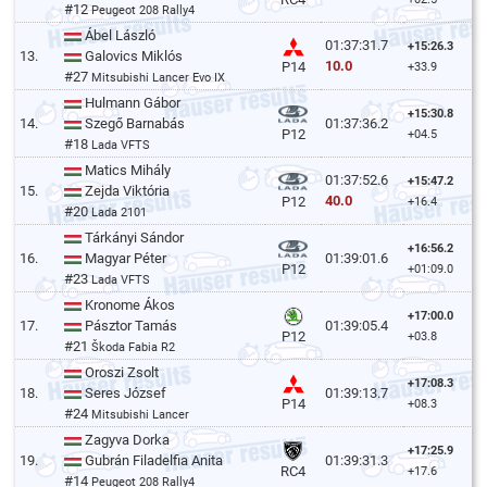
#12
Peugeot 208 Rally4
Ábel László
01:37:31.7
+15:26.3
13.
Galovics Miklós
10.0
P14
+33.9
#27
Mitsubishi Lancer Evo IX
Hulmann Gábor
+15:30.8
14.
Szegő Barnabás
01:37:36.2
P12
+04.5
#18
Lada VFTS
Matics Mihály
01:37:52.6
+15:47.2
15.
Zejda Viktória
40.0
P12
+16.4
#20
Lada 2101
Tárkányi Sándor
+16:56.2
16.
Magyar Péter
01:39:01.6
P12
+01:09.0
#23
Lada VFTS
Kronome Ákos
+17:00.0
17.
Pásztor Tamás
01:39:05.4
P12
+03.8
#21
Škoda Fabia R2
Oroszi Zsolt
+17:08.3
18.
Seres József
01:39:13.7
P14
+08.3
#24
Mitsubishi Lancer
Zagyva Dorka
+17:25.9
19.
Gubrán Filadelfia Anita
01:39:31.3
RC4
+17.6
#14
Peugeot 208 Rally4