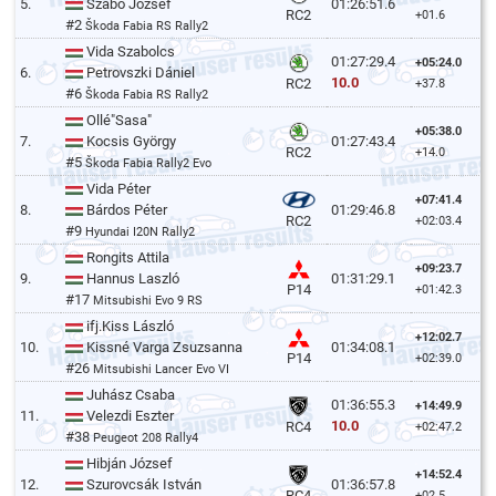
5.
Szabó József
01:26:51.6
RC2
+01.6
#2
Škoda Fabia RS Rally2
Vida Szabolcs
01:27:29.4
+05:24.0
6.
Petrovszki Dániel
10.0
RC2
+37.8
#6
Škoda Fabia RS Rally2
Ollé"Sasa"
+05:38.0
7.
Kocsis György
01:27:43.4
RC2
+14.0
#5
Škoda Fabia Rally2 Evo
Vida Péter
+07:41.4
8.
Bárdos Péter
01:29:46.8
RC2
+02:03.4
#9
Hyundai I20N Rally2
Rongits Attila
+09:23.7
9.
Hannus Laszló
01:31:29.1
P14
+01:42.3
#17
Mitsubishi Evo 9 RS
ifj.Kiss László
+12:02.7
10.
Kissné Varga Zsuzsanna
01:34:08.1
P14
+02:39.0
#26
Mitsubishi Lancer Evo VI
Juhász Csaba
01:36:55.3
+14:49.9
11.
Velezdi Eszter
10.0
RC4
+02:47.2
#38
Peugeot 208 Rally4
Hibján József
+14:52.4
12.
Szurovcsák István
01:36:57.8
RC4
+02.5