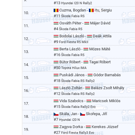
#13
Hyundai I20 N Rally2
Cuzma, Bogdan -
Itu, Sergiu
10.
#11
Škoda Fabia RS
Osváth Péter -
Májer Dávid
11.
#4
Škoda Fabia R5
Bodolai László -
Deák Attila
12.
#9
Ford Fiesta R5 MkII
Berta László -
Mózes Máté
13.
#16
Škoda Fabia R5
Bútor Róbert -
Tagai Róbert
14.
#50
Toyota Hilux IMA
Puskádi János -
Gódor Barnabás
15.
#18
Škoda Fabia RS Rally2
László Zoltán -
Balázs Zsolt Mihály
16.
#12
Škoda Fabia RS Rally2
Vida Szabolcs -
Maricsek Miklós
17.
#15
Škoda Fabia Rally2 Evo
Skála, Jan -
Skořepa, Jiří
18.
#7
Hyundai i20 N
Zagyva Dorka -
Kerekes József
19.
#27
Ford Fiesta Rally3 Evo