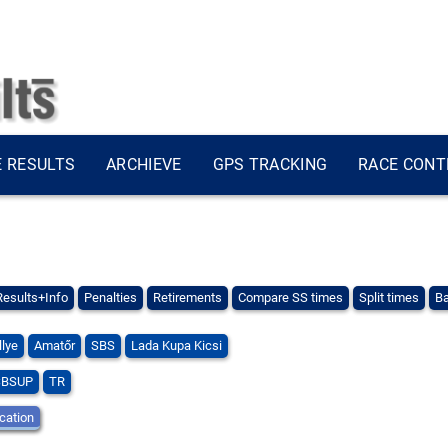
E RESULTS
ARCHIEVE
GPS TRACKING
RACE CONT
Results+Info
Penalties
Retirements
Compare SS times
Split times
Ba
llye
Amatőr
SBS
Lada Kupa Kicsi
SBSUP
TR
ication