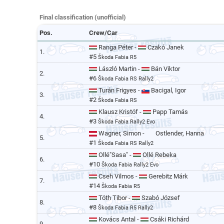
Final classification (unofficial)
Pos.
Crew/Car
Ranga Péter -
Czakó Janek
1.
#5
Škoda Fabia R5
László Martin -
Bán Viktor
2.
#6
Škoda Fabia RS Rally2
Turán Frigyes -
Bacigal, Igor
3.
#2
Škoda Fabia RS
Klausz Kristóf -
Papp Tamás
4.
#3
Škoda Fabia Rally2 Evo
Wagner, Simon -
Ostlender, Hanna
5.
#1
Škoda Fabia RS Rally2
Ollé"Sasa" -
Ollé Rebeka
6.
#10
Škoda Fabia Rally2 Evo
Cseh Vilmos -
Gerebitz Márk
7.
#14
Škoda Fabia R5
Tóth Tibor -
Szabó József
8.
#8
Škoda Fabia R5 Rally2
Kovács Antal -
Csáki Richárd
9.