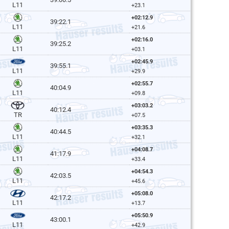
L11
+23.1
+02:12.9
39:22.1
L11
+21.6
+02:16.0
39:25.2
L11
+03.1
+02:45.9
39:55.1
L11
+29.9
+02:55.7
40:04.9
L11
+09.8
+03:03.2
40:12.4
TR
+07.5
+03:35.3
40:44.5
L11
+32.1
+04:08.7
41:17.9
L11
+33.4
+04:54.3
42:03.5
L11
+45.6
+05:08.0
42:17.2
L11
+13.7
+05:50.9
43:00.1
L11
+42.9