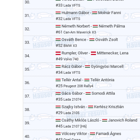
30.
#33
Lada VFTS
Hulmann Gábor -
Molnár Fanni
31.
#32
Lada VFTS
Németh Norbert -
Németh Pálma
32.
#61
Can-Am Maverick X3
Osváth Bence -
Osváth Zsolt
33.
#52
BMW X3
Rumpler, Oliver -
Mittenecker, Lena
34.
#49
Volvo 740
Rácz Gábor -
Gyöngyösi Marcell
35.
#34
Lada VFTS
Tellér Antal -
Tellér Antónia
36.
#25
Peugeot 208 Rally4
Gács Gábor -
Somodi Attila
37.
#35
Lada 21074
Szajky István -
Kertész Krisztián
38.
#29
Lada 2105
Csáthy Miklós László -
Janovich Roland
39.
#45
Lada 2107 [H6]
Völcsey Viktor -
Farnadi Ágnes
40.
#43
Opel Corsa