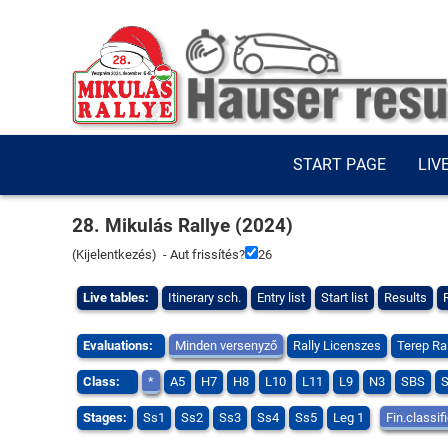
START PAGE
LIV
28. Mikulás Rallye (2024)
(
Kijelentkezés
) - Aut frissítés?
25
Live tables:
Itinerary sch.
Entry list
Start list
Results
Evaluations:
Minden versenyző
Rally Licenszes
Terep Ra
Class:
*
A5
H7
H8
L10
L11
L9
N3
SBS
Stages:
Ss1
Ss2
Ss3
Ss4
Ss5
Leg 1
Fin.classif