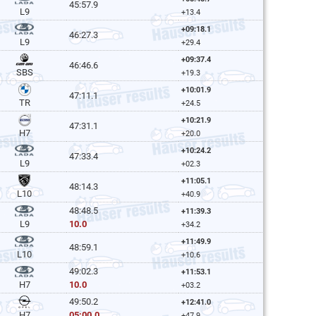
45:57.9
L9
+13.4
+09:18.1
46:27.3
L9
+29.4
+09:37.4
46:46.6
SBS
+19.3
+10:01.9
47:11.1
TR
+24.5
+10:21.9
47:31.1
H7
+20.0
+10:24.2
47:33.4
L9
+02.3
+11:05.1
48:14.3
L10
+40.9
48:48.5
+11:39.3
10.0
L9
+34.2
+11:49.9
48:59.1
L10
+10.6
49:02.3
+11:53.1
10.0
H7
+03.2
49:50.2
+12:41.0
05:00.0
H7
+47.9