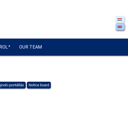
ROL*
OUR TEAM
jnoki pontállás
Notice board