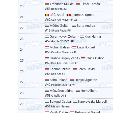
Trébitsch Miklós -
Tímár Tamás
20.
#58
Bedu Pro X3
Bíró, Antal -
Sprencz, Tamás
21.
#62
Can-Am Maverick X3
Módos Zoltán -
Barta Andrea
22.
#19
Škoda Fabia R5
Garamvolgyi Zoltan -
Kiss Hanna
23.
#57
Garilla X3 EVO RR
Molnár Balázs -
Liszi Norbert
24.
#55
Can-Am Maverick R
Szabó Gergely Zsolt -
Szücs Gábor
25.
#60
Can-Am Bedu SXS X3
Kánnár Szilárd -
Béres Dávid
26.
#54
Can-Am X3
Szira Roland -
Hényel Ágoston
27.
#42
Peugeot 208 Rally4
Mészáros Lőrinc -
Horn Albert
28.
#53
G Rally OT3
Bakonyi Csaba -
Kankovszky Marcell
29.
#51
Nissan Navara
Veréb Zoltán -
Petrovszki Dániel