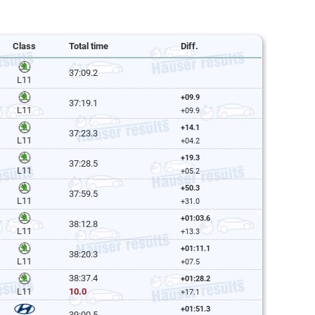
Class
Total time
Diff.
37:09.2
L11
+09.9
37:19.1
L11
+09.9
+14.1
37:23.3
L11
+04.2
+19.3
37:28.5
L11
+05.2
+50.3
37:59.5
L11
+31.0
+01:03.6
38:12.8
L11
+13.3
+01:11.1
38:20.3
L11
+07.5
38:37.4
+01:28.2
10.0
L11
+17.1
+01:51.3
39:00.5