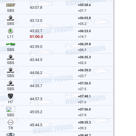
+05:58.6
43:07.8
SBS
+07.7
+06:03.8
43:13.0
SBS
+05.2
43:32.7
+06:23.5
01:00.0
L11
+19.7
+06:29.8
43:39.0
SBS
+06.3
+06:35.3
43:44.5
SBS
+05.5
+06:59.0
44:08.2
SBS
+23.7
+07:26.5
44:35.7
SBS
+27.5
+07:48.1
44:57.3
H7
+21.6
+07:56.0
45:05.2
SBS
+07.9
+08:35.3
45:44.5
TR
+39.3
+08:48.7