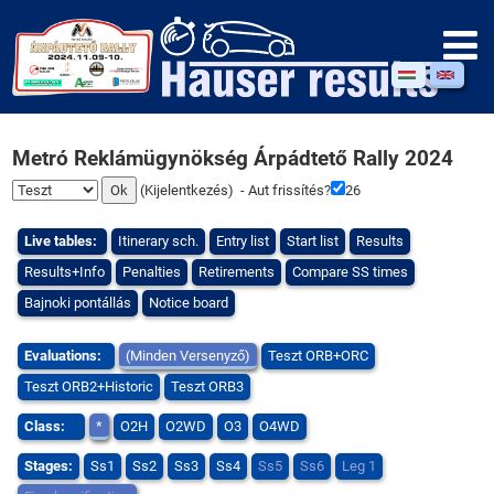
Metró Reklámügynökség Árpádtető Rally 2024
(
Kijelentkezés
) - Aut frissítés?
26
Live tables:
Itinerary sch.
Entry list
Start list
Results
Results+Info
Penalties
Retirements
Compare SS times
Bajnoki pontállás
Notice board
Evaluations:
(Minden Versenyző)
Teszt ORB+ORC
Teszt ORB2+Historic
Teszt ORB3
Class:
*
O2H
O2WD
O3
O4WD
Stages:
Ss1
Ss2
Ss3
Ss4
Ss5
Ss6
Leg 1