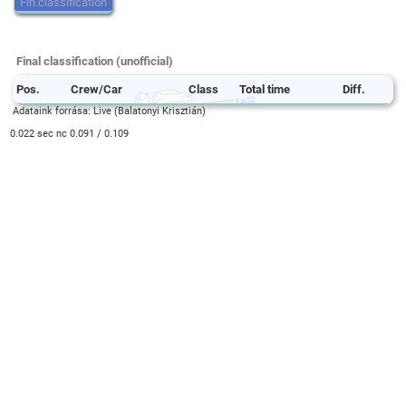
Fin.classification
Final classification (unofficial)
Pos.
Crew/Car
Class
Total time
Diff.
Adataink forrása: Live (Balatonyi Krisztián)
0.022 sec nc 0.091 / 0.109