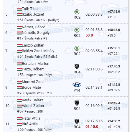
#24
Škoda Fabia Evo
Tóth Tibor
+07:18.0
5.
Szabó József
02:00:38.3
RC2
+11.9
#61
Škoda Fabia R5 (Rally2)
Német, Gábor
02:01:33.3
+08:13.0
6.
Németh, Gergely
50.0
RC2
+55.0
#17
Škoda Fabia RS
László Zoltán
+15:35.1
7.
Balázs Zsolt Mihály
02:08:55.4
RC2
+07:22.1
#64
Škoda Fabia RS Rally2
Bertalan, Márton
+17:40.3
8.
Paizs, Róbert
02:11:00.6
RC4
+02:05.2
#53
Peugeot 208 Rally4
Marozsi Zsolt
+21:12.8
9.
Boros Máté
02:14:33.1
P14
+03:32.5
#73
Hyundai i20 R5 2.0
Kerék Balázs
+22:49.3
10.
Váradi Zoltán
02:16:09.6
RC4
+01:36.5
#67
Peugeot 208
Határ Attila
02:17:50.5
+24:30.2
11.
Bíró Attila
01:10.0
RC4
+01:40.9
#66
Peugeot 208 Rally4