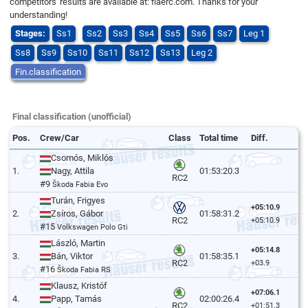
competitors' results are available at: fiaerc.com. Thanks for your
understanding!
Stages:
Ss1
Ss2
Ss3
Ss4
Ss5
Ss6
Ss7
Leg 1
Ss8
Ss9
Ss10
Ss11
Ss12
Ss13
Leg 2
Fin.classification
Final classification (unofficial)
Pos.
Crew/Car
Class
Total time
Diff.
Csomós, Miklós
1.
Nagy, Attila
01:53:20.3
RC2
#9
Škoda Fabia Evo
Turán, Frigyes
+05:10.9
2.
Zsíros, Gábor
01:58:31.2
RC2
+05:10.9
#15
Volkswagen Polo Gti
László, Martin
+05:14.8
3.
Bán, Viktor
01:58:35.1
RC2
+03.9
#16
Škoda Fabia RS
Klausz, Kristóf
+07:06.1
4.
Papp, Tamás
02:00:26.4
RC2
+01:51.3