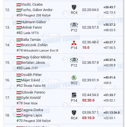
Viszló, Csaba
+26:43.7
12.
Fuchs, Gábor Andor
02:20:04.0
RC4
+02:13.5
#59
Peugeot 208 Rally4
Hulmann Gábor
+35:37.2
13.
Molnár Fanni
02:28:57.5
P12
+08:53.5
#82
Lada VFTS
Balla Tamás
02:36:48.0
+43:27.7
14.
Brunczvik Zoltán
10.0
P14
+07:50.5
#74
Mitsubishi Lancer Evo IX
Nagy Gábor Miklós
+45:37.6
15.
Bertalan János
02:38:57.9
P12
+02:09.9
#85
Lada 2107
Osváth Péter
+45:41.6
16.
Májer Dávid
02:39:01.9
RC2
+04.0
#62
Škoda Fabia R5
Szlovák Ferenc
02:44:54.0
+51:33.7
17.
Győri Kristóf
02:20.0
P14
+05:52.1
#78
Seat Ibiza
Zagyva Dorka
03:06:57.1
+01:13:36.8
18.
Zagyva Lajos
03:10.0
RC4
+22:03.1
#70
Peugeot 208 Rally4