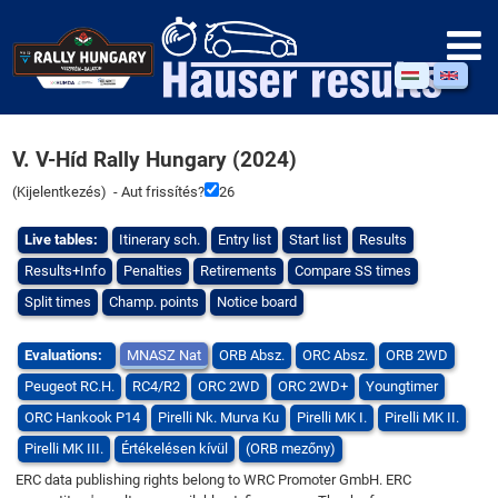
V. V-Híd Rally Hungary (2024)
(
Kijelentkezés
) - Aut frissítés?
25
Live tables:
Itinerary sch.
Entry list
Start list
Results
Results+Info
Penalties
Retirements
Compare SS times
Split times
Champ. points
Notice board
Evaluations:
MNASZ Nat
ORB Absz.
ORC Absz.
ORB 2WD
Peugeot RC.H.
RC4/R2
ORC 2WD
ORC 2WD+
Youngtimer
ORC Hankook P14
Pirelli Nk. Murva Ku
Pirelli MK I.
Pirelli MK II.
Pirelli MK III.
Értékelésen kívül
(ORB mezőny)
ERC data publishing rights belong to WRC Promoter GmbH. ERC