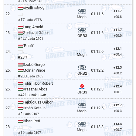
#216
BMW E46
Vizelli Károly
+11.7
22.
.
01:11.6
Megh.
+00.8
#17
Lada VFTS
Lang Arnold
+11.7
23.
Gorliczai Gábor
01:11.6
ORB3
+00.0
#427
Lada 2101
"Böbő"
+12.1
24.
.
01:12.0
Megh.
+00.4
#28
?
Szabó Gergő
+12.3
25.
Molnár Vince
01:12.2
ORB2
+00.2
#230
Lada 2105
Toldi Tibor Róbert
+12.4
26.
Krasznai Ákos
01:12.3
ORB3
+00.1
#421
Suzuki Swift
Fajkúciusz Gábor
+12.7
27.
Urbán Katalin
01:12.6
Megh.
+00.3
#2
Lada 2107
Bihari Peti
+13.4
28.
.
01:13.3
Megh.
+00.7
#19
Lada 2107