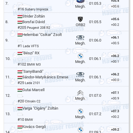
+05.4
7.
.
01:05.3
Megh.
+00.6
#16
Subaru Impreza
Strider Zoltán
+05.6
8.
Borsfai Dávid
01:05.5
ORB2
+00.2
#205
Peugeot 208 R2
Helembai "Csikar" Zsolt
+06.1
9.
.
01:06.0
Megh.
+00.5
#1
Lada VFTS
"Bészi" RX
+06.2
10.
.
01:06.1
Megh.
+00.1
#102
BMW M3
"SanyiBandi"
+06.2
11.
Sándor-Matyikánics Emese
01:06.1
Megh.
+00.0
#25
Lada 2101
Gutai Marcell
+07.1
12.
.
01:07.0
Megh.
+00.9
#20
Citroën C2
Varga "Cigány" Zoltán
+07.3
13.
.
01:07.2
Megh.
+00.2
#10
BMW
Kovács Gergő
+09.2
14.
.
01:09.1