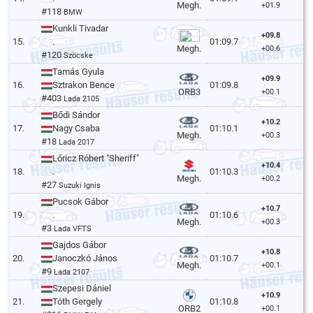
Megh.
+01.9
#118
BMW
Kunkli Tivadar
+09.8
15.
.
01:09.7
Megh.
+00.6
#120
Szöcske
Tamás Gyula
+09.9
16.
Sztrakon Bence
01:09.8
ORB3
+00.1
#403
Lada 2105
Bődi Sándor
+10.2
17.
Nagy Csaba
01:10.1
Megh.
+00.3
#18
Lada 2017
Lőricz Róbert "Sheriff"
+10.4
18.
.
01:10.3
Megh.
+00.2
#27
Suzuki Ignis
Pucsok Gábor
+10.7
19.
.
01:10.6
Megh.
+00.3
#3
Lada VFTS
Gajdos Gábor
+10.8
20.
Janoczkó János
01:10.7
Megh.
+00.1
#9
Lada 2107
Szepesi Dániel
+10.9
21.
Tóth Gergely
01:10.8
ORB2
+00.1