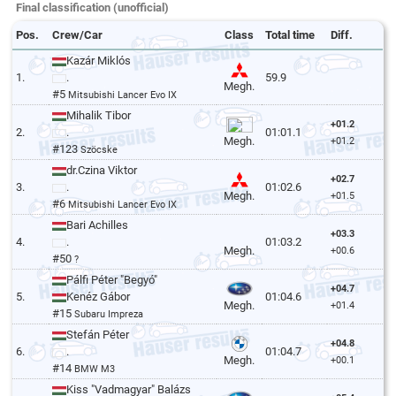
Final classification (unofficial)
Pos.
Crew/Car
Class
Total time
Diff.
Kazár Miklós
1.
.
59.9
Megh.
#5
Mitsubishi Lancer Evo IX
Mihalik Tibor
+01.2
2.
.
01:01.1
Megh.
+01.2
#123
Szöcske
dr.Czina Viktor
+02.7
3.
.
01:02.6
Megh.
+01.5
#6
Mitsubishi Lancer Evo IX
Bari Achilles
+03.3
4.
.
01:03.2
Megh.
+00.6
#50
?
Pálfi Péter "Begyó"
+04.7
5.
Kenéz Gábor
01:04.6
Megh.
+01.4
#15
Subaru Impreza
Stefán Péter
+04.8
6.
.
01:04.7
Megh.
+00.1
#14
BMW M3
Kiss "Vadmagyar" Balázs