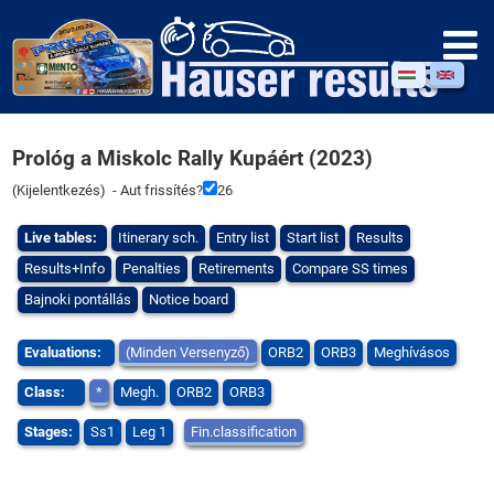
Prológ a Miskolc Rally Kupáért (2023)
(
Kijelentkezés
) - Aut frissítés?
25
Live tables:
Itinerary sch.
Entry list
Start list
Results
Results+Info
Penalties
Retirements
Compare SS times
Bajnoki pontállás
Notice board
Evaluations:
(Minden Versenyző)
ORB2
ORB3
Meghívásos
Class:
*
Megh.
ORB2
ORB3
Stages:
Ss1
Leg 1
Fin.classification