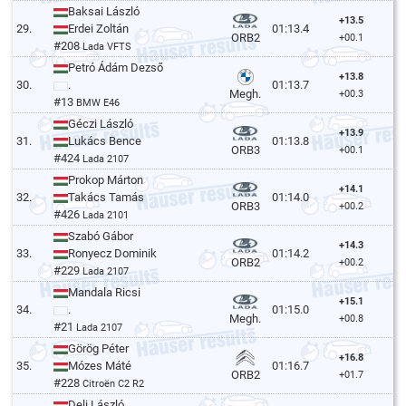
Baksai László
+13.5
29.
Erdei Zoltán
01:13.4
ORB2
+00.1
#208
Lada VFTS
Petró Ádám Dezső
+13.8
30.
.
01:13.7
Megh.
+00.3
#13
BMW E46
Géczi László
+13.9
31.
Lukács Bence
01:13.8
ORB3
+00.1
#424
Lada 2107
Prokop Márton
+14.1
32.
Takács Tamás
01:14.0
ORB3
+00.2
#426
Lada 2101
Szabó Gábor
+14.3
33.
Ronyecz Dominik
01:14.2
ORB2
+00.2
#229
Lada 2107
Mandala Ricsi
+15.1
34.
.
01:15.0
Megh.
+00.8
#21
Lada 2107
Görög Péter
+16.8
35.
Mózes Máté
01:16.7
ORB2
+01.7
#228
Citroën C2 R2
Deli László