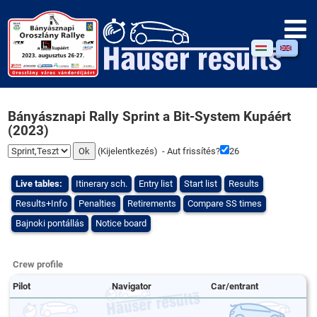
Bányásznapi Rally Sprint a Bit-System Kupáért
(2023)
(
Kijelentkezés
) - Aut frissítés?
26
Live tables:
Itinerary sch.
Entry list
Start list
Results
Results+Info
Penalties
Retirements
Compare SS times
Bajnoki pontállás
Notice board
Crew profile
Pilot
Navigator
Car/entrant