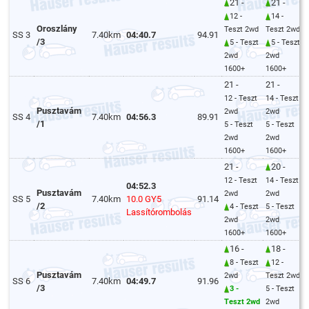
21 -
21 -
12 -
14 -
Oroszlány
Teszt 2wd
Teszt 2wd
SS 3
7.40km
04:40.7
94.91
/3
5 - Teszt
5 - Teszt
2wd
2wd
1600+
1600+
21 -
21 -
12 - Teszt
14 - Teszt
Pusztavám
2wd
2wd
SS 4
7.40km
04:56.3
89.91
/1
5 - Teszt
5 - Teszt
2wd
2wd
1600+
1600+
21 -
20 -
12 - Teszt
14 - Teszt
04:52.3
Pusztavám
2wd
2wd
SS 5
7.40km
10.0 GY5
91.14
/2
4 - Teszt
5 - Teszt
Lassítórombolás
2wd
2wd
1600+
1600+
16 -
18 -
8 - Teszt
12 -
Pusztavám
2wd
Teszt 2wd
SS 6
7.40km
04:49.7
91.96
/3
3 -
5 - Teszt
Teszt 2wd
2wd