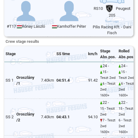
RS10
Peugeot
205
#T17
Rónay László
Kamhoffer Péter
Pilis Racing Kft. - Dani
Fisch
Crew stage results
Stage
Rolled
Stage
SS time
km/h
Abs.pos.
Abs.pos.
24 -
24 -
15 -
15 -
Oroszlány
Teszt 2wd
Teszt 2wd
SS 1
7.40km
04:51.4
91.42
/1
6 - Teszt
6 - Teszt
2wd
2wd
1600+
1600+
22 -
22 -
15 - Teszt
15 - Teszt
Oroszlány
2wd
2wd
SS 2
7.40km
04:43.1
94.10
/2
7 - Teszt
6 - Teszt
2wd
2wd
1600+
1600+