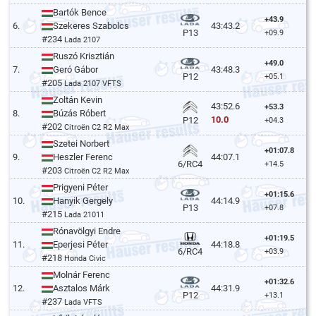
Bartók Bence
+43.9
6.
Szekeres Szabolcs
43:43.2
P13
+09.9
#234
Lada 2107
Ruszó Krisztián
+49.0
7.
Geró Gábor
43:48.3
P12
+05.1
#205
Lada 2107 VFTS
Zoltán Kevin
43:52.6
+53.3
8.
Búzás Róbert
10.0
P12
+04.3
#202
Citroën C2 R2 Max
Szetei Norbert
+01:07.8
9.
Heszler Ferenc
44:07.1
6/RC4
+14.5
#203
Citroën C2 R2 Max
Prigyeni Péter
+01:15.6
10.
Hanyik Gergely
44:14.9
P13
+07.8
#215
Lada 21011
Rónavölgyi Endre
+01:19.5
11.
Eperjesi Péter
44:18.8
6/RC4
+03.9
#218
Honda Civic
Molnár Ferenc
+01:32.6
12.
Asztalos Márk
44:31.9
P12
+13.1
#237
Lada VFTS