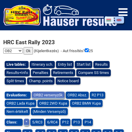
HRC East Rally 2023
(
Kijelentkezés
) - Aut frissítés?
24
Live tables:
Itinerary sch.
Entry list
Start list
Results
Results+Info
Penalties
Retirements
Compare SS times
Split times
Champ. points
Notice board
Evaluations:
ORB2 versenyzők
ORB2 Absz.
R2 P13
ORB2 Lada Kupa
ORB2 2WD Kupa
ORB2 BMW Kupa
Nem értékelt
(Minden Versenyző)
Class:
*
5/RC3
6/RC4
P12
P13
P14