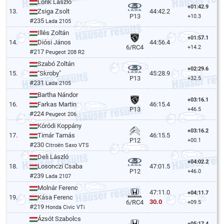
Lőrik László
+01:42.9
13.
Zsiga Zsolt
44:42.2
P13
+10.3
#235
Lada 2105
Illés Zoltán
+01:57.1
14.
Diósi János
44:56.4
6/RC4
+14.2
#217
Peugeot 208 R2
Szabó Zoltán
+02:29.6
15.
"Skroby"
45:28.9
P13
+32.5
#231
Lada 2105
Bartha Nándor
+03:16.1
16.
Farkas Martin
46:15.4
P13
+46.5
#224
Peugeot 206
Kóródi Koppány
+03:16.2
17.
Timár Tamás
46:15.5
P12
+00.1
#230
Citroën Saxo VTS
Deli László
+04:02.2
18.
Losonczi Csaba
47:01.5
P12
+46.0
#239
Lada 2107
Molnár Ferenc
47:11.0
+04:11.7
19.
Kása Ferenc
30.0
6/RC4
+09.5
#219
Honda Civic VTi
Ázsót Szabolcs
+05:17.4