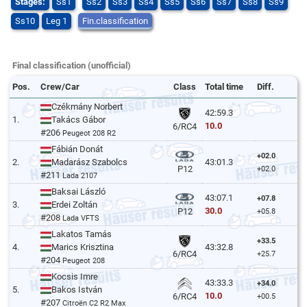
Stages:
Ss1
Ss2
Ss3
Ss4
Ss5
Ss6
Ss7
Ss8
Ss9
Ss10
Leg 1
Fin.classification
Final classification (unofficial)
Pos.
Crew/Car
Class
Total time
Diff.
Czékmány Norbert
42:59.3
1.
Takács Gábor
10.0
6/RC4
#206
Peugeot 208 R2
Fábián Donát
+02.0
2.
Madarász Szabolcs
43:01.3
P12
+02.0
#211
Lada 2107
Baksai László
43:07.1
+07.8
3.
Erdei Zoltán
30.0
P12
+05.8
#208
Lada VFTS
Lakatos Tamás
+33.5
4.
Marics Krisztina
43:32.8
6/RC4
+25.7
#204
Peugeot 208
Kocsis Imre
43:33.3
+34.0
5.
Bakos István
10.0
6/RC4
+00.5
#207
Citroën C2 R2 Max