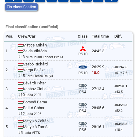
Fin.classification
Final classification (unofficial)
Pos.
Crew/Car
Class
Total time
Diff.
Matics Mihály
1.
Zejda Viktória
24:42.3
RS10
#L3
Mitsubishi Lancer Evo IX
Szabó Richárd
26:29.9
+01:47.6
2.
Varga Balázs
10.0
RS10
+01:47.6
#L5
Ford Fiesta Rally4
Bévárdi Péter
+02:31.1
3.
Kanász Cintia
27:13.4
RS4
+43.5
#10
Lada 2107
Borsodi Barna
+03:23.3
4.
Patkó Gábor
28:05.6
RS4
+52.2
#12
Lada 2105
Matyikó Zoltán
+03:33.8
5.
Matyikó Tamás
28:16.1
RS5
+10.4
#5
Lada VFTS