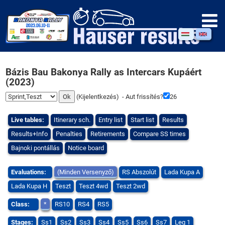
Bázis Bau Bakonya Rally as Intercars Kupáért
(2023)
(
Kijelentkezés
) - Aut frissítés?
26
Live tables:
Itinerary sch.
Entry list
Start list
Results
Results+Info
Penalties
Retirements
Compare SS times
Bajnoki pontállás
Notice board
Evaluations:
(Minden Versenyző)
RS Abszolút
Lada Kupa A
Lada Kupa H
Teszt
Teszt 4wd
Teszt 2wd
Class:
*
RS10
RS4
RS5
Stages:
Ss1
Ss2
Ss3
Ss4
Ss5
Ss6
Ss7
Leg 1