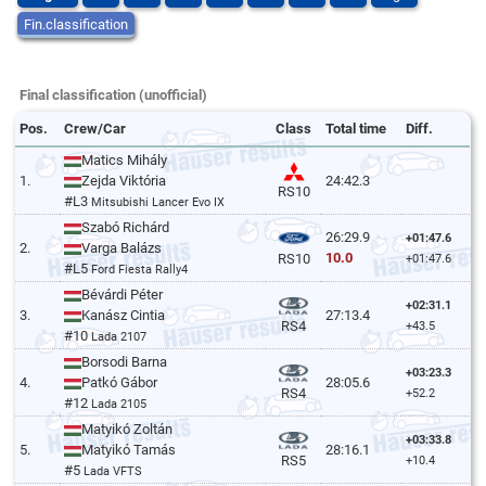
Fin.classification
Final classification (unofficial)
Pos.
Crew/Car
Class
Total time
Diff.
Matics Mihály
1.
Zejda Viktória
24:42.3
RS10
#L3
Mitsubishi Lancer Evo IX
Szabó Richárd
26:29.9
+01:47.6
2.
Varga Balázs
10.0
RS10
+01:47.6
#L5
Ford Fiesta Rally4
Bévárdi Péter
+02:31.1
3.
Kanász Cintia
27:13.4
RS4
+43.5
#10
Lada 2107
Borsodi Barna
+03:23.3
4.
Patkó Gábor
28:05.6
RS4
+52.2
#12
Lada 2105
Matyikó Zoltán
+03:33.8
5.
Matyikó Tamás
28:16.1
RS5
+10.4
#5
Lada VFTS