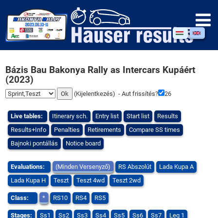
Bázis Bau Bakonya Rally as Intercars Kupáért
(2023)
(
Kijelentkezés
) - Aut frissítés?
26
Live tables:
Itinerary sch.
Entry list
Start list
Results
Results+Info
Penalties
Retirements
Compare SS times
Bajnoki pontállás
Notice board
Evaluations:
(Minden Versenyző)
RS Abszolút
Lada Kupa A
Lada Kupa H
Teszt
Teszt 4wd
Teszt 2wd
Class:
*
RS10
RS4
RS5
Stages:
Ss1
Ss2
Ss3
Ss4
Ss5
Ss6
Ss7
Leg 1