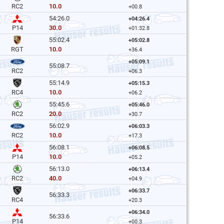
10.0
RC2
+00.8
54:26.0
+04:26.4
30.0
P14
+01:32.8
55:02.4
+05:02.8
10.0
RGT
+36.4
+05:09.1
55:08.7
RC2
+06.3
55:14.9
+05:15.3
10.0
RC4
+06.2
55:45.6
+05:46.0
20.0
RC2
+30.7
56:02.9
+06:03.3
10.0
RC2
+17.3
56:08.1
+06:08.5
10.0
P14
+05.2
56:13.0
+06:13.4
40.0
RC2
+04.9
+06:33.7
56:33.3
RC4
+20.3
+06:34.0
56:33.6
P14
+00.3