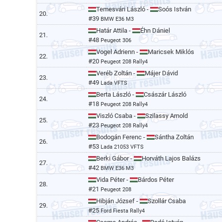
Temesvári László -
Soós István
20.
#39
BMW E36 M3
Határ Attila -
Éhn Dániel
21.
#48
Peugeot 306
Vogel Adrienn -
Maricsek Miklós
22.
#20
Peugeot 208 Rally4
Veréb Zoltán -
Májer Dávid
23.
#49
Lada VFTS
Berta László -
Császár László
24.
#18
Peugeot 208 Rally4
Viszló Csaba -
Szilassy Arnold
25.
#23
Peugeot 208 Rally4
Bodogán Ferenc -
Sántha Zoltán
26.
#53
Lada 21053 VFTS
Berki Gábor -
Horváth Lajos Balázs
27.
#42
BMW E36 M3
Vida Péter -
Bárdos Péter
28.
#21
Peugeot 208
Hibján József -
Szollár Csaba
29.
#25
Ford Fiesta Rally4