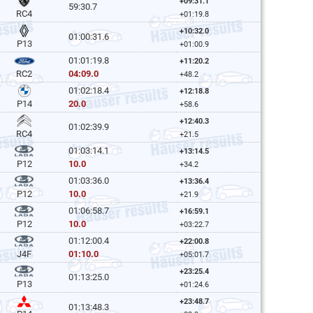
+09:31.1
59:30.7
RC4
+01:19.8
+10:32.0
01:00:31.6
P13
+01:00.9
01:01:19.8
+11:20.2
04:09.0
RC2
+48.2
01:02:18.4
+12:18.8
20.0
P14
+58.6
+12:40.3
01:02:39.9
RC4
+21.5
01:03:14.1
+13:14.5
10.0
P12
+34.2
01:03:36.0
+13:36.4
10.0
P12
+21.9
01:06:58.7
+16:59.1
10.0
P12
+03:22.7
01:12:00.4
+22:00.8
01:10.0
J4F
+05:01.7
+23:25.4
01:13:25.0
P13
+01:24.6
+23:48.7
01:13:48.3