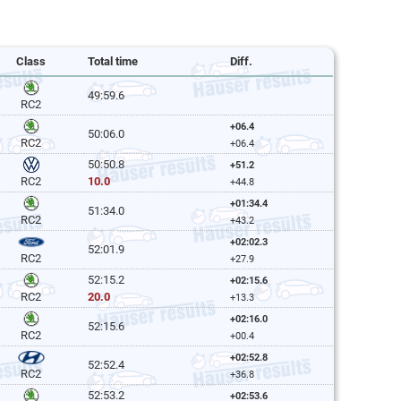
Class
Total time
Diff.
49:59.6
RC2
+06.4
50:06.0
RC2
+06.4
50:50.8
+51.2
10.0
RC2
+44.8
+01:34.4
51:34.0
RC2
+43.2
+02:02.3
52:01.9
RC2
+27.9
52:15.2
+02:15.6
20.0
RC2
+13.3
+02:16.0
52:15.6
RC2
+00.4
+02:52.8
52:52.4
RC2
+36.8
52:53.2
+02:53.6