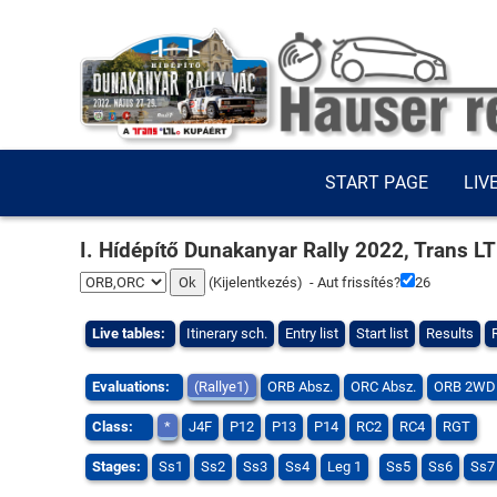
START PAGE
LIV
I. Hídépítő Dunakanyar Rally 2022, Trans L
(
Kijelentkezés
) - Aut frissítés?
25
Live tables:
Itinerary sch.
Entry list
Start list
Results
Evaluations:
(Rallye1)
ORB Absz.
ORC Absz.
ORB 2WD
Class:
*
J4F
P12
P13
P14
RC2
RC4
RGT
Stages:
Ss1
Ss2
Ss3
Ss4
Leg 1
Ss5
Ss6
Ss7