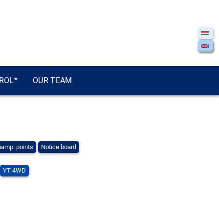
ROL*
OUR TEAM
amp. points
Notice board
YT 4WD