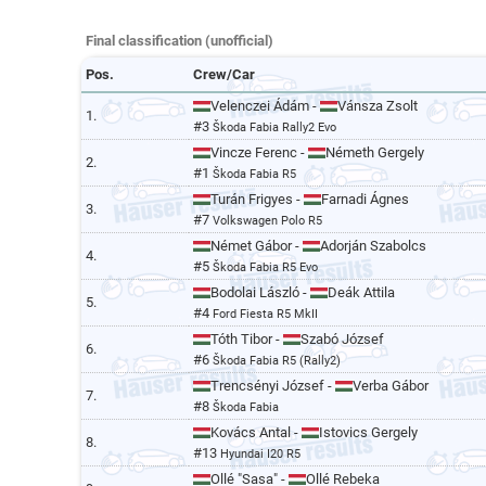
Final classification (unofficial)
Pos.
Crew/Car
Velenczei Ádám -
Vánsza Zsolt
1.
#3
Škoda Fabia Rally2 Evo
Vincze Ferenc -
Németh Gergely
2.
#1
Škoda Fabia R5
Turán Frigyes -
Farnadi Ágnes
3.
#7
Volkswagen Polo R5
Német Gábor -
Adorján Szabolcs
4.
#5
Škoda Fabia R5 Evo
Bodolai László -
Deák Attila
5.
#4
Ford Fiesta R5 MkII
Tóth Tibor -
Szabó József
6.
#6
Škoda Fabia R5 (Rally2)
Trencsényi József -
Verba Gábor
7.
#8
Škoda Fabia
Kovács Antal -
Istovics Gergely
8.
#13
Hyundai I20 R5
Ollé "Sasa" -
Ollé Rebeka