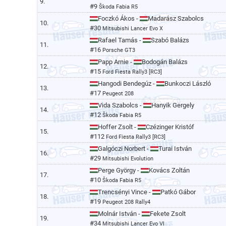
9.
#9
Škoda Fabia R5
Foczkó Ákos -
Madarász Szabolcs
10.
#30
Mitsubishi Lancer Evo X
Rafael Tamás -
Szabó Balázs
11.
#16
Porsche GT3
Papp Arnie -
Bodogán Balázs
12.
#15
Ford Fiesta Rally3 [RC3]
Hangodi Bendegúz -
Bunkoczi László
13.
#17
Peugeot 208
Vida Szabolcs -
Hanyik Gergely
14.
#12
Škoda Fabia R5
Hoffer Zsolt -
Czézinger Kristóf
15.
#112
Ford Fiesta Rally3 [RC3]
Galgóczi Norbert -
Turai István
16.
#29
Mitsubishi Evolution
Perge György -
Kovács Zoltán
17.
#10
Škoda Fabia R5
Trencsényi Vince -
Patkó Gábor
18.
#19
Peugeot 208 Rally4
Molnár István -
Fekete Zsolt
19.
#34
Mitsubishi Lancer Evo VI