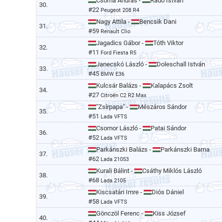
Csoma András -
Radó István
30.
#22
Peugeot 208 R4
Nagy Attila -
Bencsik Dani
31.
#59
Renault Clio
Jagadics Gábor -
Tóth Viktor
32.
#11
Ford Fiesta R5
Janecskó László -
Doleschall István
33.
#45
BMW E36
Kulcsár Balázs -
Kalapács Zsolt
34.
#27
Citroën C2 R2 Max
"Zsírpapa" -
Mészáros Sándor
35.
#51
Lada VFTS
Csomor László -
Patai Sándor
36.
#52
Lada VFTS
Parkánszki Balázs -
Parkánszki Barna
37.
#62
Lada 21053
Kurali Bálint -
Csáthy Miklós László
38.
#68
Lada 2105
Kiscsatári Imre -
Diós Dániel
39.
#58
Lada VFTS
Gönczöl Ferenc -
Kiss József
40.