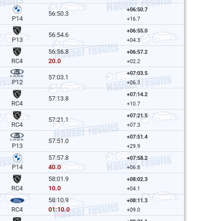
+06:50.7
56:50.3
P14
+16.7
+06:55.0
56:54.6
P13
+04.3
56:56.8
+06:57.2
20.0
RC4
+02.2
+07:03.5
57:03.1
P12
+06.3
+07:14.2
57:13.8
RC4
+10.7
+07:21.5
57:21.1
RC4
+07.3
+07:51.4
57:51.0
P13
+29.9
57:57.8
+07:58.2
40.0
P14
+06.8
58:01.9
+08:02.3
10.0
RC4
+04.1
58:10.9
+08:11.3
01:10.0
RC4
+09.0