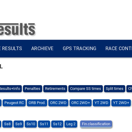
E RESULTS
ARCHIEVE
GPS TRACKING
RACE CONT
TL
Results+Info
Penalties
Retirements
Compare SS times
Split times
Ch
Peugeot RC
ORB Prod.
ORC 2WD
ORC 2WD+
YT 2WD
YT 2WD+
Ss8
Ss9
Ss10
Ss11
Ss12
Leg 2
Fin.classification