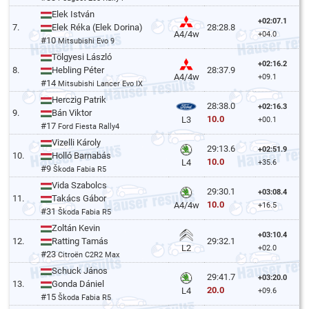
Elek István
+02:07.1
7.
Elek Réka (Elek Dorina)
28:28.8
A4/4w
+04.0
#10
Mitsubishi Evo 9
Tölgyesi László
+02:16.2
8.
Hebling Péter
28:37.9
A4/4w
+09.1
#14
Mitsubishi Lancer Evo IX
Herczig Patrik
28:38.0
+02:16.3
9.
Bán Viktor
10.0
L3
+00.1
#17
Ford Fiesta Rally4
Vizelli Károly
29:13.6
+02:51.9
10.
Holló Barnabás
10.0
L4
+35.6
#9
Škoda Fabia R5
Vida Szabolcs
29:30.1
+03:08.4
11.
Takács Gábor
10.0
A4/4w
+16.5
#31
Škoda Fabia R5
Zoltán Kevin
+03:10.4
12.
Ratting Tamás
29:32.1
L2
+02.0
#23
Citroën C2R2 Max
Schuck János
29:41.7
+03:20.0
13.
Gonda Dániel
20.0
L4
+09.6
#15
Škoda Fabia R5