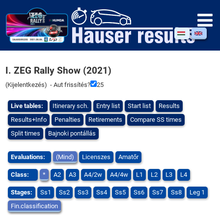
I. ZEG Rally Show (2021)
(
Kijelentkezés
) - Aut frissítés?
25
Live tables:
Itinerary sch.
Entry list
Start list
Results
Results+Info
Penalties
Retirements
Compare SS times
Split times
Bajnoki pontállás
Evaluations:
(Mind)
Licenszes
Amatőr
Class:
*
A2
A3
A4/2w
A4/4w
L1
L2
L3
L4
Stages:
Ss1
Ss2
Ss3
Ss4
Ss5
Ss6
Ss7
Ss8
Leg 1
Fin.classification