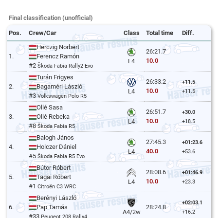
Final classification (unofficial)
Pos.
Crew/Car
Class
Total time
Diff.
Herczig Norbert
26:21.7
1.
Ferencz Ramón
10.0
L4
#2
Škoda Fabia Rally2 Evo
Turán Frigyes
26:33.2
+11.5
2.
Bagaméri László
10.0
L4
+11.5
#3
Volkswagen Polo R5
Ollé Sasa
26:51.7
+30.0
3.
Ollé Rebeka
10.0
L4
+18.5
#8
Škoda Fabia R5
Balogh János
27:45.3
+01:23.6
4.
Holczer Dániel
40.0
L4
+53.6
#5
Škoda Fabia R5 Evo
Bútor Róbert
28:08.6
+01:46.9
5.
Tagai Róbert
10.0
L4
+23.3
#1
Citroën C3 WRC
Berényi László
+02:03.1
6.
Pap Tamás
28:24.8
A4/2w
+16.2
#33
Peugeot 208 Rally4