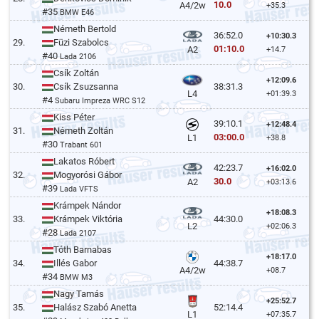
10.0
A4/2w
+35.3
#35
BMW E46
Németh Bertold
36:52.0
+10:30.3
29.
Füzi Szabolcs
01:10.0
A2
+14.7
#40
Lada 2106
Csík Zoltán
+12:09.6
30.
Csík Zsuzsanna
38:31.3
L4
+01:39.3
#4
Subaru Impreza WRC S12
Kiss Péter
39:10.1
+12:48.4
31.
Németh Zoltán
03:00.0
L1
+38.8
#30
Trabant 601
Lakatos Róbert
42:23.7
+16:02.0
32.
Mogyorósi Gábor
30.0
A2
+03:13.6
#39
Lada VFTS
Krámpek Nándor
+18:08.3
33.
Krámpek Viktória
44:30.0
L2
+02:06.3
#28
Lada 2107
Tóth Barnabas
+18:17.0
34.
Illés Gabor
44:38.7
A4/2w
+08.7
#34
BMW M3
Nagy Tamás
+25:52.7
35.
Halász Szabó Anetta
52:14.4
L1
+07:35.7