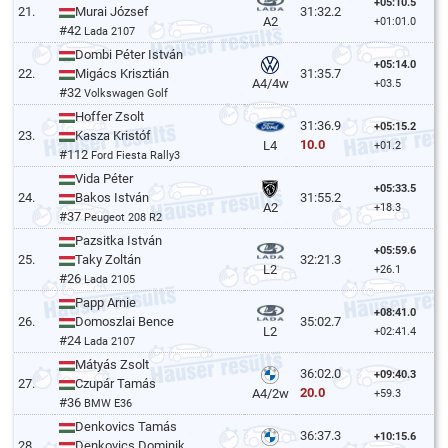
+05:10.5
21.
Murai József
31:32.2
A2
+01:01.0
#42
Lada 2107
Dombi Péter István
+05:14.0
22.
Migács Krisztián
31:35.7
A4/4w
+03.5
#32
Volkswagen Golf
Hoffer Zsolt
31:36.9
+05:15.2
23.
Kasza Kristóf
10.0
L4
+01.2
#112
Ford Fiesta Rally3
Vida Péter
+05:33.5
24.
Bakos István
31:55.2
A2
+18.3
#37
Peugeot 208 R2
Pazsitka István
+05:59.6
25.
Taky Zoltán
32:21.3
L2
+26.1
#26
Lada 2105
Papp Arnie
+08:41.0
26.
Domoszlai Bence
35:02.7
L2
+02:41.4
#24
Lada 2107
Mátyás Zsolt
36:02.0
+09:40.3
27.
Czupár Tamás
20.0
A4/2w
+59.3
#36
BMW E36
Denkovics Tamás
36:37.3
+10:15.6
28.
Denkovics Dominik