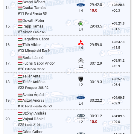
Szabó Róbert
29:42.0
+03:20.3
14.
Csóka Tamás
10.0
L4
+00.3
#11
Ford Fiesta R5
Osváth Péter
+03:21.8
15.
Papp Tamás
29:43.5
L4
+01.5
#7
Škoda Fabia R5
Jagadics Gábor
+03:37.3
16.
Tóth Viktor
29:59.0
L4
+15.5
#12
Mitsubishi Evo 9
Berta László
+03:51.2
17.
Fuchs Gábor Andor
30:12.9
L2
+13.9
#20
Citroën C2R2
Tellér Antal
+03:57.6
18.
Tellér Antónia
30:19.3
L2
+06.4
#22
Peugeot 208 R2
Szabó Árpád
+04:00.5
19.
Aczél András
30:22.2
L4
+02.9
#16
Ford Fiesta Rally3
Szőnyi András
30:31.2
+04:09.5
20.
Vajnai Dániel
10.0
L2
+09.0
#25
Lada 2101
Gács Gábor