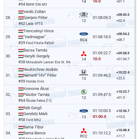
10.0
14
+01.1
#54
BMW E36 M3
Veréb Zoltán
+08:45.5
28.
Eperjesi Péter
01:08:09.3
12
+02.4
#62
Lada VFTS
Trencsényi Vince
+08:54.2
29.
"Vadmagyar"
01:08:18.0
RC4
+08.7
#29
Ford Fiesta Rally4
Bacsa Tamás
01:09:22.7
+09:58.9
30.
Hanyik Gergely
10.0
14
+01:04.7
#38
Mitsubishi Lancer Evo IX. R4
Neukirchner András
+10:22.4
31.
Németh"16V" Péter
01:09:46.2
13
+23.5
#59
Honda Civic
Kronome Ákos
+10:23.7
32.
Pásztor Tamás
01:09:47.5
12
+01.3
#64
Škoda Fabia [11]
Ráti Gergő
01:10:00.5
+10:36.7
33.
Gerebitz Márk
01:00.0
13
+13.0
#58
Ford MK2
Barna Tibor
+10:48.4
34.
Barna Bence
01:10:12.2
RC2
+11.7
#20