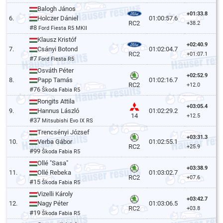
Balogh János
+01:33.8
6.
Holczer Dániel
01:00:57.6
RC2
+38.2
#8
Ford Fiesta R5 MKII
Klausz Kristóf
+02:40.9
7.
Csányi Botond
01:02:04.7
RC2
+01:07.1
#7
Ford Fiesta R5
Osváth Péter
+02:52.9
8.
Papp Tamás
01:02:16.7
RC2
+12.0
#76
Škoda Fabia R5
Rongits Attila
+03:05.4
9.
Hannus László
01:02:29.2
14
+12.5
#37
Mitsubishi Evo IX RS
Trencsényi József
+03:31.3
10.
Verba Gábor
01:02:55.1
RC2
+25.9
#99
Škoda Fabia R5
Ollé "Sasa"
+03:38.9
11.
Ollé Rebeka
01:03:02.7
RC2
+07.6
#15
Škoda Fabia R5
Vizelli Károly
+03:42.7
12.
Nagy Péter
01:03:06.5
RC2
+03.8
#19
Škoda Fabia R5