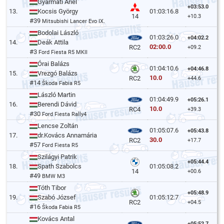
Gyarmati Ariel
+03:53.0
13.
Kocsis György
01:03:16.8
14
+10.3
#39
Mitsubishi Lancer Evo IX.
Bodolai László
01:03:26.0
+04:02.2
14.
Deák Attila
02:00.0
RC2
+09.2
#3
Ford Fiesta R5 MKII
Órai Balázs
01:04:10.6
+04:46.8
15.
Vrezgó Balázs
10.0
RC2
+44.6
#14
Škoda Fabia R5
László Martin
01:04:49.9
+05:26.1
16.
Berendi Dávid
10.0
RC4
+39.3
#30
Ford Fiesta Rally4
Lencse Zoltán
01:05:07.6
+05:43.8
17.
dr.Kovács Annamária
30.0
RC2
+17.7
#57
Ford Fiesta R5
Szilágyi Patrik
+05:44.4
18.
Spath Szabolcs
01:05:08.2
14
+00.6
#49
BMW M3
Tóth Tibor
+05:48.9
19.
Szabó József
01:05:12.7
RC2
+04.5
#16
Škoda Fabia R5
Kovács Antal
+05:52.7