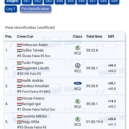
Stages:
Ss1
Ss2
Ss3
Ss4
Ss5
Ss6
Ss7
Ss8
Ss9
Leg 1
Fin.classification
Final classification (unofficial)
Pos.
Crew/Car
Class
Total time
Diff.
Velenczei Ádám
1.
Szőke Tamás
59:23.8
RC2
#5
Škoda Fabia R5 Evo
Turán Frigyes
+04.3
2.
Bagaméri László
59:28.1
RC2
+04.3
#33
VW Polo R5
Hadik András
+05.1
3.
Kertész Krisztián
59:28.9
RC2
+00.8
#9
Ford Fiesta R5 MKII
Vincze Ferenc
+14.3
4.
Bacigal Igor
59:38.1
RC2
+09.2
#1
Škoda Fabia Rally2 Evo
Csomós Miklós
+55.6
5.
Nagy Attila
01:00:19.4
RC2
+41.3
#93
Škoda Fabia R5