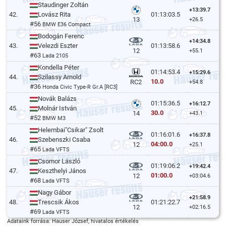
Staudinger Zoltán
+13:39.7
42.
Lovász Rita
01:13:03.5
13
+26.5
#56
BMW E36 Compact
Bodogán Ferenc
+14:34.8
43.
Velezdi Eszter
01:13:58.6
12
+55.1
#63
Lada 2105
Kondella Péter
01:14:53.4
+15:29.6
44.
Szilassy Arnold
10.0
RC2
+54.8
#36
Honda Civic Type-R Gr.A [RC3]
Novák Balázs
01:15:36.5
+16:12.7
45.
Molnár István
30.0
14
+43.1
#52
BMW M3
Helembai"Csikar" Zsolt
01:16:01.6
+16:37.8
46.
Szebenszki Csaba
04:00.0
12
+25.1
#65
Lada VFTS
Csomor László
01:19:06.2
+19:42.4
47.
Keszthelyi János
01:00.0
12
+03:04.6
#68
Lada VFTS
Nagy Gábor
+21:58.9
48.
Trescsik Ákos
01:21:22.7
12
+02:16.5
#69
Lada VFTS
Adataink forrása: Hauser József, hivatalos értékelés