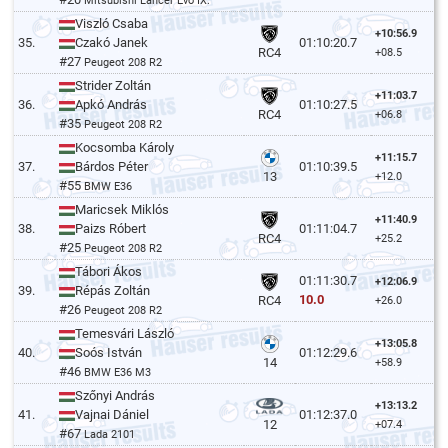
Mitsubishi Lancer Evo IX.
Viszló Csaba
+10:56.9
35.
Czakó Janek
01:10:20.7
RC4
+08.5
#27
Peugeot 208 R2
Strider Zoltán
+11:03.7
36.
Apkó András
01:10:27.5
RC4
+06.8
#35
Peugeot 208 R2
Kocsomba Károly
+11:15.7
37.
Bárdos Péter
01:10:39.5
13
+12.0
#55
BMW E36
Maricsek Miklós
+11:40.9
38.
Paizs Róbert
01:11:04.7
RC4
+25.2
#25
Peugeot 208 R2
Tábori Ákos
01:11:30.7
+12:06.9
39.
Répás Zoltán
10.0
RC4
+26.0
#26
Peugeot 208 R2
Temesvári László
+13:05.8
40.
Soós István
01:12:29.6
14
+58.9
#46
BMW E36 M3
Szőnyi András
+13:13.2
41.
Vajnai Dániel
01:12:37.0
12
+07.4
#67
Lada 2101