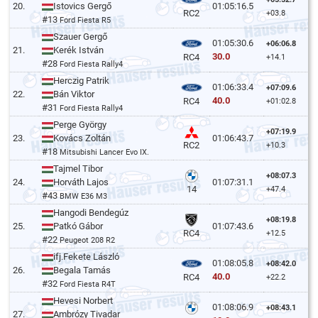
20.
Istovics Gergő
01:05:16.5
RC2
+03.8
#13
Ford Fiesta R5
Szauer Gergő
01:05:30.6
+06:06.8
21.
Kerék István
30.0
RC4
+14.1
#28
Ford Fiesta Rally4
Herczig Patrik
01:06:33.4
+07:09.6
22.
Bán Viktor
40.0
RC4
+01:02.8
#31
Ford Fiesta Rally4
Perge György
+07:19.9
23.
Kovács Zoltán
01:06:43.7
RC2
+10.3
#18
Mitsubishi Lancer Evo IX.
Tajmel Tibor
+08:07.3
24.
Horváth Lajos
01:07:31.1
14
+47.4
#43
BMW E36 M3
Hangodi Bendegúz
+08:19.8
25.
Patkó Gábor
01:07:43.6
RC4
+12.5
#22
Peugeot 208 R2
ifj.Fekete László
01:08:05.8
+08:42.0
26.
Begala Tamás
40.0
RC4
+22.2
#32
Ford Fiesta R4T
Hevesi Norbert
01:08:06.9
+08:43.1
27.
Ambrózy Tivadar