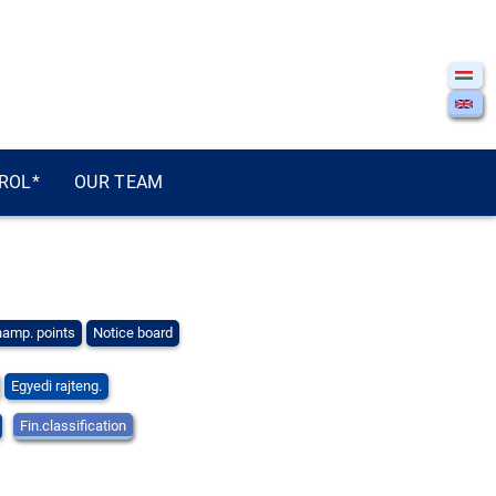
ROL*
OUR TEAM
amp. points
Notice board
Egyedi rajteng.
Fin.classification