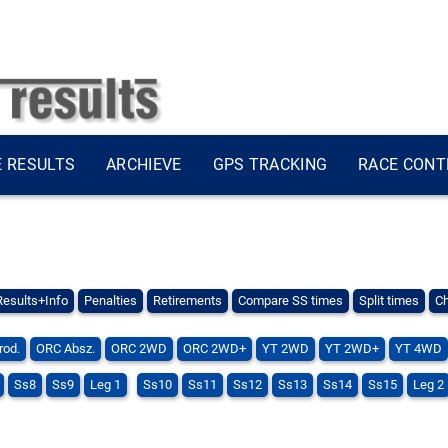
E RESULTS
ARCHIEVE
GPS TRACKING
RACE CONT
Results+Info
Penalties
Retirements
Compare SS times
Split times
Ch
rod.
ORC Absz.
ORC 2WD
ORC 2WD+
YT 2WD
YT 2WD+
YT 4WD
Ss8
Ss9
Leg 1
Ss10
Ss11
Ss12
Ss13
Ss14
Ss15
Leg 2