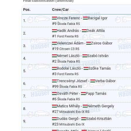
Final classification (unofficial)
Pos.
Crew/Car
Vincze Ferenc -
Bacigal Igor
1.
#9
Škoda Fabia R5
Hadik András -
Deák Attila
2.
#1
Ford Fiesta R5
Velenczei Ádám -
Zsiros Gábor
3.
#19
Citroen C3 R5
Német László -
Szabó István
4.
#2
Škoda Fabia R5
Bodolai László -
Szőke Tamás
5.
#3
Ford Fiesta R5
Trencsényi József -
Verba Gábor
6.
#99
Škoda Fabia R5
Osváth Péter -
Papp Tamás
7.
#6
Škoda Fabia R5
Matics Mihály -
Németh Gergely
8.
#27
Mitsubishi Evo IX RS
Dudás Gergő -
Szabó Krisztián
9.
#23
Mitsubishi Evo IX