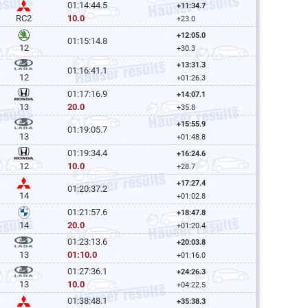
01:14:44.5
+11:34.7
10.0
RC2
+23.0
+12:05.0
01:15:14.8
12
+30.3
+13:31.3
01:16:41.1
12
+01:26.3
01:17:16.9
+14:07.1
20.0
13
+35.8
+15:55.9
01:19:05.7
13
+01:48.8
01:19:34.4
+16:24.6
10.0
12
+28.7
+17:27.4
01:20:37.2
14
+01:02.8
01:21:57.6
+18:47.8
20.0
14
+01:20.4
01:23:13.6
+20:03.8
01:10.0
13
+01:16.0
01:27:36.1
+24:26.3
10.0
13
+04:22.5
01:38:48.1
+35:38.3