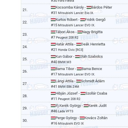
#30
Ford Fiesta
Kocsomba Károly -
Bárdos Péter
21.
#31
Mitsubishi Lancer Evo IX.
Kurtos Róbert -
Fridrik Gergő
22.
#15
Mitsubishi Lancer EVO IX.
Tábori Ákos -
Nagy Brigitta
23.
#7
Peugeot 208 R2
Határ Attila -
Deák Henrietta
24.
#21
Honda Civic [RC3]
Kun Gábor -
Oláh Szabolcs
25.
#40
BMW M3
Barna Tibor -
Barna Bence
26.
#17
Mitsubishi Lancer EVO IX.
Lángi Attila -
Schmidt Ádám
27.
#41
BMW E86 Z4M
Hibján József -
Szollár Csaba
28.
#11
Peugeot 208 R2
ifj.Kerék György -
Kerék Judit
29.
#46
Lada VFTS
Perge György -
Kovács Zoltán
30.
#16
Mitsubishi EVO IX