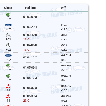
Class
Total time
Diff.
01:03:09.8
RC2
+19.6
01:03:29.4
RC2
+19.6
01:03:42.8
+33.0
10.0
RC2
+13.4
01:04:06.0
+56.2
10.0
RC2
+23.2
+01:01.4
01:04:11.2
RC2
+05.2
+02:00.0
01:05:09.8
RC2
+58.6
+02:07.5
01:05:17.3
RC2
+07.5
+02:27.5
01:05:37.3
14
+20.0
01:05:39.4
+02:29.6
20.0
14
+02.1