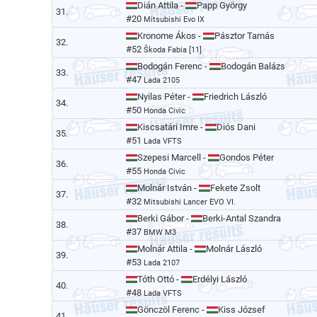
Dián Attila -
Papp György
31.
#20
Mitsubishi Evo IX
Kronome Ákos -
Pásztor Tamás
32.
#52
Škoda Fabia [11]
Bodogán Ferenc -
Bodogán Balázs
33.
#47
Lada 2105
Nyilas Péter -
Friedrich László
34.
#50
Honda Civic
Kiscsatári Imre -
Diós Dani
35.
#51
Lada VFTS
Szepesi Marcell -
Gondos Péter
36.
#55
Honda Civic
Molnár István -
Fekete Zsolt
37.
#32
Mitsubishi Lancer EVO VI.
Berki Gábor -
Berki-Antal Szandra
38.
#37
BMW M3
Molnár Attila -
Molnár László
39.
#53
Lada 2107
Tóth Ottó -
Erdélyi László
40.
#48
Lada VFTS
Gönczöl Ferenc -
Kiss József
41.