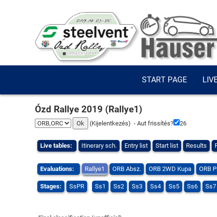
START PAGE
LIV
Ózd Rallye 2019 (Rallye1)
(
Kijelentkezés
) - Aut frissítés?
25
Live tables:
Itinerary sch.
Entry list
Start list
Results
Evaluations:
Rallye1
ORB Absz.
ORB 2WD Kupa
ORB P
Stages:
SsPR
Ss1
Ss2
Ss3
Ss4
Ss5
Ss6
Ss7