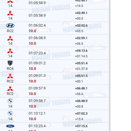
+02:49.1
01:05:58.9
14
+19.5
+02:49.1
01:05:58.9
14
+00.0
01:06:02.4
+02:52.6
10.0
RC2
+03.5
01:06:08.9
+02:59.1
10.0
14
+06.5
+04:13.6
01:07:23.4
14
+01:14.5
01:09:01.2
+05:51.4
10.0
RC4
+01:37.8
01:09:01.3
+05:51.5
10.0
RC2
+00.1
01:09:57.9
+06:48.1
10.0
RC2
+56.6
01:09:58.7
+06:48.9
10.0
14
+00.8
01:10:12.1
+07:02.3
10.0
14
+13.4
01:10:25.4
+07:15.6