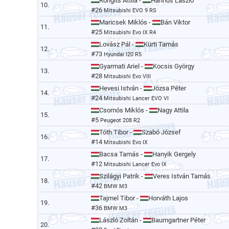
Rongits Attila -
Hannus László
10.
#26
Mitsubishi EVO 9 RS
Maricsek Miklós -
Bán Viktor
11.
#25
Mitsubishi Evo IX R4
Lovász Pál -
Kürti Tamás
12.
#73
Hyundai I20 R5
Gyarmati Ariel -
Kocsis György
13.
#28
Mitsubishi Evo VIII
Hevesi István -
Józsa Péter
14.
#24
Mitsubishi Lancer EVO VI
Csomós Miklós -
Nagy Attila
15.
#5
Peugeot 208 R2
Tóth Tibor -
Szabó József
16.
#14
Mitsubishi Evo IX
Bacsa Tamás -
Hanyik Gergely
17.
#12
Mitsubishi Lancer Evo IX
Szilágyi Patrik -
Veres István Tamás
18.
#42
BMW M3
Tajmel Tibor -
Horváth Lajos
19.
#36
BMW M3
László Zoltán -
Baumgartner Péter
20.