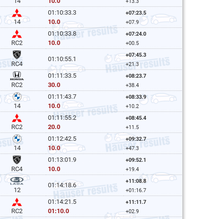
10.0
14
+13.3
01:10:33.3
+07:23.5
10.0
14
+07.9
01:10:33.8
+07:24.0
10.0
RC2
+00.5
+07:45.3
01:10:55.1
RC4
+21.3
01:11:33.5
+08:23.7
30.0
RC2
+38.4
01:11:43.7
+08:33.9
10.0
14
+10.2
01:11:55.2
+08:45.4
20.0
RC2
+11.5
01:12:42.5
+09:32.7
10.0
14
+47.3
01:13:01.9
+09:52.1
10.0
RC4
+19.4
+11:08.8
01:14:18.6
12
+01:16.7
01:14:21.5
+11:11.7
01:10.0
RC2
+02.9