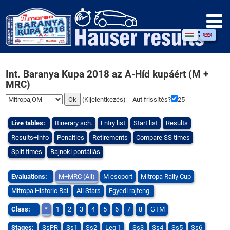
Int. Baranya Kupa 2018 az A-Híd kupáért (M +
MRC)
(
Kijelentkezés
) - Aut frissítés?
25
Live tables:
Itinerary sch.
Entry list
Start list
Results
Results+Info
Penalties
Retirements
Compare SS times
Split times
Bajnoki pontállás
Evaluations:
M+MRC (All)
M csoport
Mitropa Rally Cup
Mitropa Historic Ral
All Stars
Egyedi rajteng.
Class:
*
1
2
3
4
5
6
7
8
GTM
Stages:
SsPR
Ss1
Ss2
Leg 1
Ss3
Ss4
Ss5
Ss6