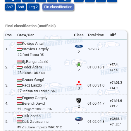
Ss7
Ss8
Leg 2
Fin.classification
Final classification (unofficial)
Pos.
Crew/Car
Class
Total time
Diff.
Kovács Antal
1.
Istovics Gergely
59:28.7
2
#2
Ford Fiesta R5
ifj.Ranga László
+47.4
2.
Fodor Ádám
01:00:16.1
2
+47.4
#3
Škoda Fabia R5
Szauer Gergő
+01:02.3
3.
Rácz László
01:00:31.0
3
+14.9
#7
Mitsubishi Lancer Evo9
Fogasy Gergely
+01:16.0
4.
Berendi Dávid
01:00:44.7
2
+13.7
#1
Peugeot 208 R5 T16
Csík Zoltán
+02:36.1
5.
Csík Zsuzsanna
01:02:04.8
1
+01:20.1
#12
Subaru Impreza WRC S12