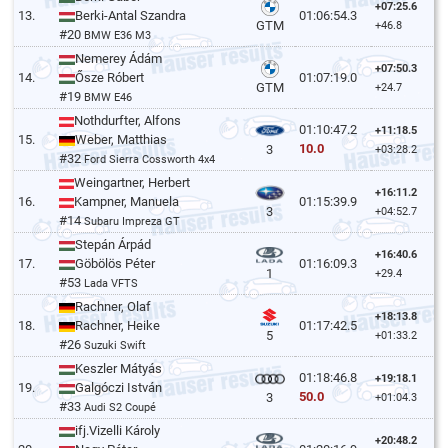
+07:25.6
13.
Berki-Antal Szandra
01:06:54.3
GTM
+46.8
#20
BMW E36 M3
Nemerey Ádám
+07:50.3
14.
Ősze Róbert
01:07:19.0
GTM
+24.7
#19
BMW E46
Nothdurfter, Alfons
01:10:47.2
+11:18.5
15.
Weber, Matthias
10.0
3
+03:28.2
#32
Ford Sierra Cossworth 4x4
Weingartner, Herbert
+16:11.2
16.
Kampner, Manuela
01:15:39.9
3
+04:52.7
#14
Subaru Impreza GT
Stepán Árpád
+16:40.6
17.
Göbölös Péter
01:16:09.3
1
+29.4
#53
Lada VFTS
Rachner, Olaf
+18:13.8
18.
Rachner, Heike
01:17:42.5
5
+01:33.2
#26
Suzuki Swift
Keszler Mátyás
01:18:46.8
+19:18.1
19.
Galgóczi István
50.0
3
+01:04.3
#33
Audi S2 Coupé
ifj.Vizelli Károly
+20:48.2