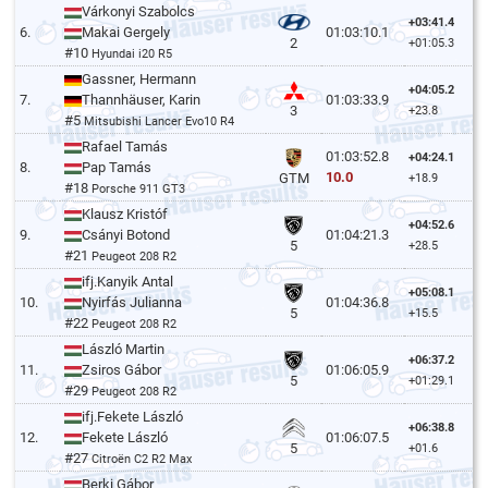
Várkonyi Szabolcs
+03:41.4
6.
Makai Gergely
01:03:10.1
2
+01:05.3
#10
Hyundai i20 R5
Gassner, Hermann
+04:05.2
7.
Thannhäuser, Karin
01:03:33.9
3
+23.8
#5
Mitsubishi Lancer Evo10 R4
Rafael Tamás
01:03:52.8
+04:24.1
8.
Pap Tamás
10.0
GTM
+18.9
#18
Porsche 911 GT3
Klausz Kristóf
+04:52.6
9.
Csányi Botond
01:04:21.3
5
+28.5
#21
Peugeot 208 R2
ifj.Kanyik Antal
+05:08.1
10.
Nyirfás Julianna
01:04:36.8
5
+15.5
#22
Peugeot 208 R2
László Martin
+06:37.2
11.
Zsiros Gábor
01:06:05.9
5
+01:29.1
#29
Peugeot 208 R2
ifj.Fekete László
+06:38.8
12.
Fekete László
01:06:07.5
5
+01.6
#27
Citroën C2 R2 Max
Berki Gábor