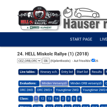
START PAGE
LIV
24. HELL Miskolc Rallye (1) (2018)
(
Kijelentkezés
) - Aut frissítés?
25
Live tables:
Itinerary sch.
Entry list
Start list
Results
Evaluations:
Minden Versenyző
Minden ORB versenyző
O
ORC 2WD
ORC 2WD+
Youngtimer 2WD
Youngtimer 2WD
Class:
*
12
13
14
2
3
5
6