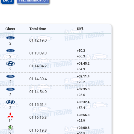
Leg 2
Fin.classification
Class
Total time
Diff.
01:12:19.0
2
+50.3
01:13:09.3
2
+50.3
+01:45.2
01:14:04.2
2
+54.9
+02:11.4
01:14:30.4
2
+26.2
+02:35.0
01:14:54.0
2
+23.6
+03:32.4
01:15:51.4
2
+57.4
+03:56.3
01:16:15.3
14
+23.9
+04:00.8
01:16:19.8
2
+04.5