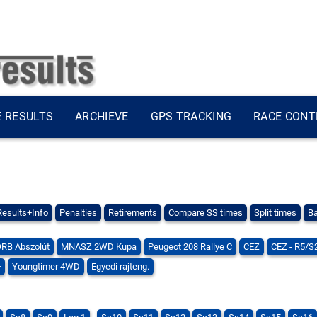
E RESULTS
ARCHIEVE
GPS TRACKING
RACE CONT
Results+Info
Penalties
Retirements
Compare SS times
Split times
Ba
RB Abszolút
MNASZ 2WD Kupa
Peugeot 208 Rallye C
CEZ
CEZ - R5/
+
Youngtimer 4WD
Egyedi rajteng.