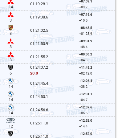
+07:09.1
01:19:28.1
14
+09.7
+07:19.6
01:19:38.6
3
+10.5
+08:43.5
01:21:02.5
3
+01:23.9
+09:31.9
01:21:50.9
3
+48.4
+09:36.2
01:21:55.2
3
+04.3
01:24:07.2
+11:48.2
20.0
6
+02:12.0
+12:26.4
01:24:45.4
14
+38.2
+12:31.1
01:24:50.1
14
+04.7
+12:37.6
01:24:56.6
14
+06.5
+12:52.0
01:25:11.0
12
+14.4
+12:52.0
01:25:11.0