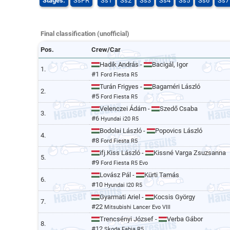
Stages:
SsPR
Ss1
Ss2
Ss3
Ss4
Ss5
Ss6
Ss7
Final classification (unofficial)
Pos.
Crew/Car
Hadik András -
Bacigál, Igor
1.
#1
Ford Fiesta R5
Turán Frigyes -
Bagaméri László
2.
#5
Ford Fiesta R5
Velenczei Ádám -
Szedő Csaba
3.
#6
Hyundai i20 R5
Bodolai László -
Popovics László
4.
#8
Ford Fiesta R5
ifj.Kiss László -
Kissné Varga Zsuzsanna
5.
#9
Ford Fiesta R5 Evo
Lovász Pál -
Kürti Tamás
6.
#10
Hyundai I20 R5
Gyarmati Ariel -
Kocsis György
7.
#22
Mitsubishi Lancer Evo VIII
Trencsényi József -
Verba Gábor
8.
#12
Skoda Fabia R5