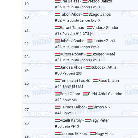
Órai Balázs -
Vrezgó Balázs
19.
#36
Mitsubishi Lancer Evo IX
Tábori Ákos -
Szegő János
20.
#32
Mitsubishi Lancer Evo IX
Rafael Tamás -
Vadász Sándor
21.
#18
Porsche 911 GT3 [4]
Juhász Csaba -
Juhász Zsolt
22.
#24
Mitsubishi Lancer Evo X
Kurtos Róbert -
Szegedi Máté
23.
#31
Mitsubishi Lancer Evo IX
Jánosa Ákos -
Rubóczki Attila
24.
#60
Peugeot 208
Temesvári László -
Soós István
25.
#44
BMW E36 M3
Berki Gábor -
Berki-Antal Szandra
26.
#42
BMW M3
Halmos Gábor -
Simon Niki
27.
#41
BMW E36
Vizelli Károly -
Nagy Péter
28.
#58
Lada VFTS
Csomós Miklós -
Nagy Attila
29.