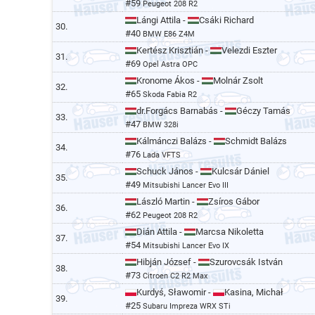
#59
Peugeot 208 R2
Lángi Attila -
Csáki Richard
30.
#40
BMW E86 Z4M
Kertész Krisztián -
Velezdi Eszter
31.
#69
Opel Astra OPC
Kronome Ákos -
Molnár Zsolt
32.
#65
Skoda Fabia R2
dr.Forgács Barnabás -
Géczy Tamás
33.
#47
BMW 328i
Kálmánczi Balázs -
Schmidt Balázs
34.
#76
Lada VFTS
Schuck János -
Kulcsár Dániel
35.
#49
Mitsubishi Lancer Evo III
László Martin -
Zsíros Gábor
36.
#62
Peugeot 208 R2
Dián Attila -
Marcsa Nikoletta
37.
#54
Mitsubishi Lancer Evo IX
Hibján József -
Szurovcsák István
38.
#73
Citroen C2 R2 Max
Kurdyś, Sławomir -
Kasina, Michał
39.
#25
Subaru Impreza WRX STi