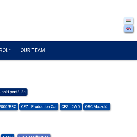
ROL*
OUR TEAM
jnoki pontállás
S2000/RRC
CEZ - Production Car
CEZ - 2WD
ORC Abszolút