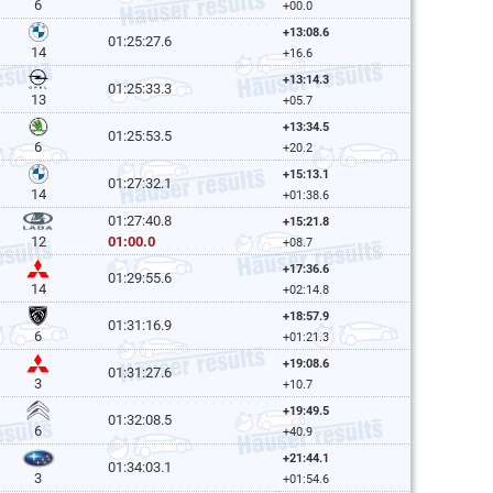
6
+00.0
+13:08.6
01:25:27.6
14
+16.6
+13:14.3
01:25:33.3
13
+05.7
+13:34.5
01:25:53.5
6
+20.2
+15:13.1
01:27:32.1
14
+01:38.6
01:27:40.8
+15:21.8
01:00.0
12
+08.7
+17:36.6
01:29:55.6
14
+02:14.8
+18:57.9
01:31:16.9
6
+01:21.3
+19:08.6
01:31:27.6
3
+10.7
+19:49.5
01:32:08.5
6
+40.9
+21:44.1
01:34:03.1
3
+01:54.6