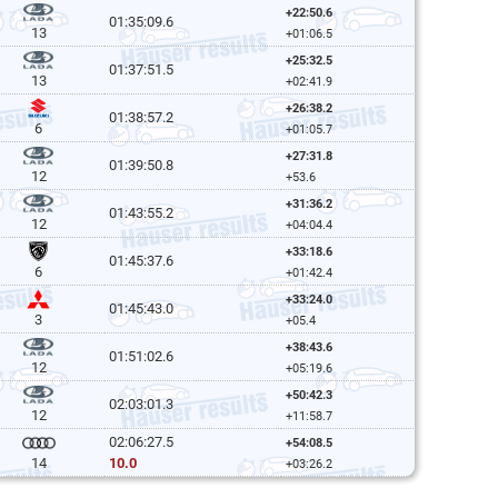
+22:50.6
01:35:09.6
13
+01:06.5
+25:32.5
01:37:51.5
13
+02:41.9
+26:38.2
01:38:57.2
6
+01:05.7
+27:31.8
01:39:50.8
12
+53.6
+31:36.2
01:43:55.2
12
+04:04.4
+33:18.6
01:45:37.6
6
+01:42.4
+33:24.0
01:45:43.0
3
+05.4
+38:43.6
01:51:02.6
12
+05:19.6
+50:42.3
02:03:01.3
12
+11:58.7
02:06:27.5
+54:08.5
10.0
14
+03:26.2