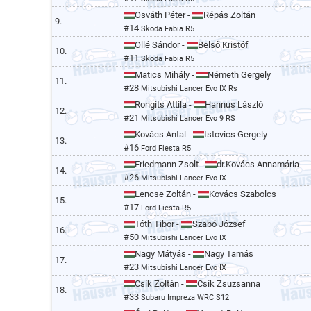
Osváth Péter -
Répás Zoltán
9.
#14
Skoda Fabia R5
Ollé Sándor -
Belső Kristóf
10.
#11
Skoda Fabia R5
Matics Mihály -
Németh Gergely
11.
#28
Mitsubishi Lancer Evo IX Rs
Rongits Attila -
Hannus László
12.
#21
Mitsubishi Lancer Evo 9 RS
Kovács Antal -
Istovics Gergely
13.
#16
Ford Fiesta R5
Friedmann Zsolt -
dr.Kovács Annamária
14.
#26
Mitsubishi Lancer Evo IX
Lencse Zoltán -
Kovács Szabolcs
15.
#17
Ford Fiesta R5
Tóth Tibor -
Szabó József
16.
#50
Mitsubishi Lancer Evo IX
Nagy Mátyás -
Nagy Tamás
17.
#23
Mitsubishi Lancer Evo IX
Csík Zoltán -
Csík Zsuzsanna
18.
#33
Subaru Impreza WRC S12