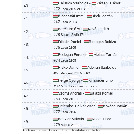
Galuska Szabolcs -
Várfalvi Gábor
40.
#72
Lada 2105 VFTS
Kiscsatári Imre -
Siroki Zoltán
41.
#67
Lada VFTS
Kerék Balázs -
Kováts Edith
42.
#78
Suzuki Swift [7]
Fábián Dániel -
Bodogán Balázs
43.
#75
Lada 2105
Bodogán Ferenc -
Molnár Tamás
44.
#74
Lada 2105
Riskó Dániel -
Adorján Szabolcs
45.
#61
Peugeot 208 VTi R2
Perge György -
Kirnbauer Ernő
46.
#37
Mitsubishi Lancer Evo IX
Szőnyi András -
Balázs Kornél
47.
#80
Lada 2101-1
Helembai Csikar Zsolt -
Kovács István
48.
#77
Lada 2105
Keszler Mátyás -
Kugel Tibor
49.
#79
Audi S 2
Adataink forrása: Hauser József, hivatalos értékelés