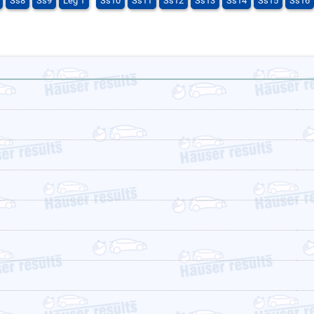
Ss8
Ss9
Leg 1
Ss10
Ss11
Ss12
Ss13
Ss14
Ss15
Ss16